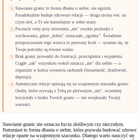
Stawianie granic to forma dbania o siebie, nie egoizm.
1
Paradoksalnie buduje zdrowsze relacje — druga strona wie, na
czym stoi, a Ty nie kumulujesz w sobie urazy.
Poczucie winy przy mówieniu „nie" zwykle pochodzi z
2
wychowania, gdzie „dobry" oznaczało „zgodny". Świadome
przepracowanie tego wzorca to pierwszy krok — uczenie się, że
Twoje potrzeby są równie ważne.
Brak granic prowadzi do frustracji, przeciążenia i wypalenia.
3
Ciągłe „tak" wszystkim wokół oznacza „nie" dla siebie — a
organizm w końcu wystawia rachunek (bezsenność, drażliwość,
depresja).
Autentyczne relacje opierają się na wzajemnym szacunku granic.
4
Osoby, które zrywają z Tobą po pierwszym „nie", wcześniej
korzystały z braku Twoich granic — nie zwiększały Twojej
wartości.
Stawianie granic nie oznacza bycia złośliwym czy nieczułym.
Natomiast to forma dbania o siebie, która pozwala budować zdrowe
relacje oparte na wzajemnym szacunku. Dlatego warto nauczyć się