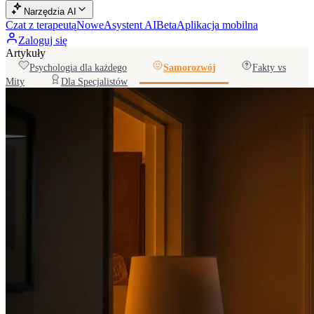
Narzędzia AI
Czat z terapeutą
Nowe
Asystent AI
Beta
Aplikacja mobilna
Zaloguj się
Artykuły
Psychologia dla każdego
Samorozwój
Fakty vs
Mity
Dla Specjalistów