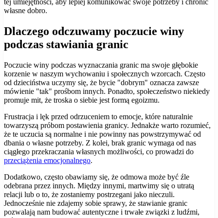
tej umiejętności, aby lepiej komunikować swoje potrzeby i chronić
własne dobro.
Dlaczego odczuwamy poczucie winy
podczas stawiania granic
Poczucie winy podczas wyznaczania granic ma swoje głębokie
korzenie w naszym wychowaniu i społecznych wzorcach. Często
od dzieciństwa uczymy się, że bycie "dobrym" oznacza zawsze
mówienie "tak" prośbom innych. Ponadto, społeczeństwo niekiedy
promuje mit, że troska o siebie jest formą egoizmu.
Frustracja i lęk przed odrzuceniem to emocje, które naturalnie
towarzyszą próbom postawienia granicy. Jednakże warto rozumieć,
że te uczucia są normalne i nie powinny nas powstrzymywać od
dbania o własne potrzeby. Z kolei, brak granic wymaga od nas
ciągłego przekraczania własnych możliwości, co prowadzi do
przeciążenia emocjonalnego
.
Dodatkowo, często obawiamy się, że odmowa może być źle
odebrana przez innych. Między innymi, martwimy się o utratą
relacji lub o to, że zostaniemy postrzegani jako nieczuli.
Jednocześnie nie zdajemy sobie sprawy, że stawianie granic
pozwalają nam budować autentyczne i trwałe związki z ludźmi,