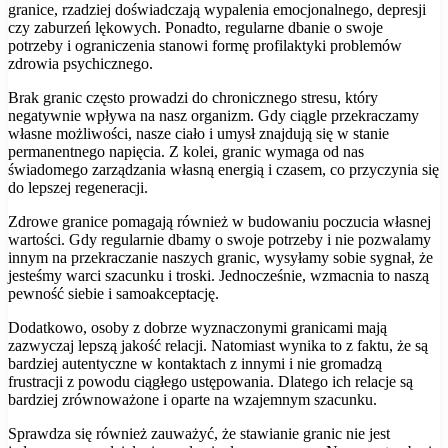
granice, rzadziej doświadczają wypalenia emocjonalnego, depresji
czy zaburzeń lękowych. Ponadto, regularne dbanie o swoje
potrzeby i ograniczenia stanowi formę profilaktyki problemów
zdrowia psychicznego.
Brak granic często prowadzi do chronicznego stresu, który
negatywnie wpływa na nasz organizm. Gdy ciągle przekraczamy
własne możliwości, nasze ciało i umysł znajdują się w stanie
permanentnego napięcia. Z kolei, granic wymaga od nas
świadomego zarządzania własną energią i czasem, co przyczynia się
do lepszej regeneracji.
Zdrowe granice pomagają również w budowaniu poczucia własnej
wartości. Gdy regularnie dbamy o swoje potrzeby i nie pozwalamy
innym na przekraczanie naszych granic, wysyłamy sobie sygnał, że
jesteśmy warci szacunku i troski. Jednocześnie, wzmacnia to naszą
pewność siebie i samoakceptację.
Dodatkowo, osoby z dobrze wyznaczonymi granicami mają
zazwyczaj lepszą jakość relacji. Natomiast wynika to z faktu, że są
bardziej autentyczne w kontaktach z innymi i nie gromadzą
frustracji z powodu ciągłego ustępowania. Dlatego ich relacje są
bardziej zrównoważone i oparte na wzajemnym szacunku.
Sprawdza się również zauważyć, że stawianie granic nie jest