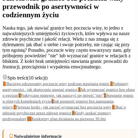
przewodnik po asertywności w
codziennym życiu
Nauka tego, jak stawiać granice bez poczucia winy, to jedno z
najważniejszych umiejętności życiowych, które wpływa na nasze
zdrowie psychiczne i jakość relacji. Wielu z nas zmaga się z
dylematem: jak dbać o siebie i swoje potrzeby, nie czując się przy
tym egoistą? Ponadto, poczucie winy często towarzyszy nam, gdy
próbujemy powiedzieć "nie" lub wyznaczać granice w relacjach z
bliskimi. Z kolei brak umiejętności stawiania granic prowadzi do
frustracji, przeciążenia i wypalenia emocjonalnego.
Spis treści
(
10
sekcji
)
1
Dlaczego odczuwamy poczucie winy podczas stawiania granic
2
Podstawy
asertywności - jak skutecznie stawiać granice
3
Jak wyznaczać granice bez obaw
o egoizm
4
Praktyczne strategie: jak nauczyć się mówić "nie"
5
Stawianie granic
w różnych kontekstach życia
6
Jak postawić granice bez naruszania
relacji
7
Pierwsze kroki - jak zacząć wyznaczać bez poczucia winy
8
Dbać o
zdrowie psychiczne przez zdrowe granice
9
Kiedy szukać pomocy
profesjonalnej
10
Konkretny plan działania na pierwsze 30 dni
Najważniejsze informacje