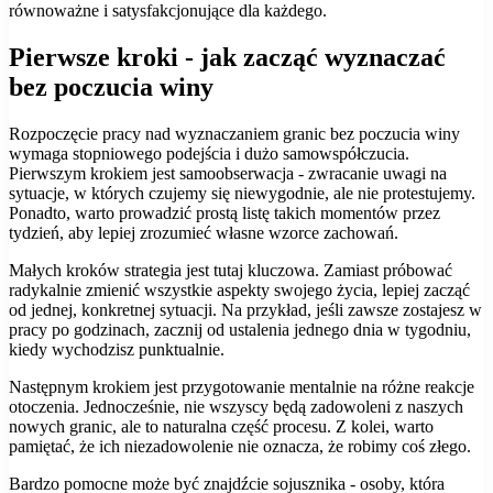
równoważne i satysfakcjonujące dla każdego.
Pierwsze kroki - jak zacząć wyznaczać
bez poczucia winy
Rozpoczęcie pracy nad wyznaczaniem granic bez poczucia winy
wymaga stopniowego podejścia i dużo samowspółczucia.
Pierwszym krokiem jest samoobserwacja - zwracanie uwagi na
sytuacje, w których czujemy się niewygodnie, ale nie protestujemy.
Ponadto, warto prowadzić prostą listę takich momentów przez
tydzień, aby lepiej zrozumieć własne wzorce zachowań.
Małych kroków strategia jest tutaj kluczowa. Zamiast próbować
radykalnie zmienić wszystkie aspekty swojego życia, lepiej zacząć
od jednej, konkretnej sytuacji. Na przykład, jeśli zawsze zostajesz w
pracy po godzinach, zacznij od ustalenia jednego dnia w tygodniu,
kiedy wychodzisz punktualnie.
Następnym krokiem jest przygotowanie mentalnie na różne reakcje
otoczenia. Jednocześnie, nie wszyscy będą zadowoleni z naszych
nowych granic, ale to naturalna część procesu. Z kolei, warto
pamiętać, że ich niezadowolenie nie oznacza, że robimy coś złego.
Bardzo pomocne może być znajdźcie sojusznika - osoby, która