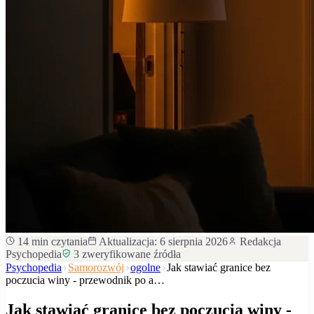
14
min czytania
Aktualizacja:
6 sierpnia 2026
Redakcja
Psychopedia
3
zweryfikowane źródła
Psychopedia
Samorozwój
ogolne
Jak stawiać granice bez
poczucia winy - przewodnik po a…
Jak stawiać granice bez poczucia winy -