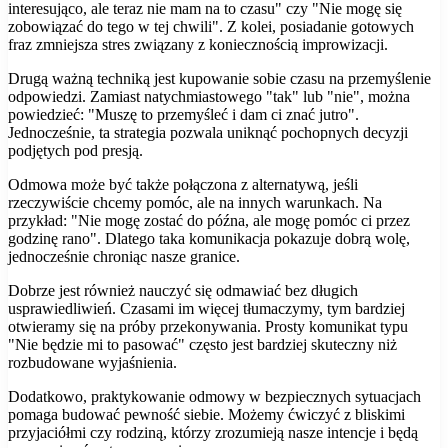
interesująco, ale teraz nie mam na to czasu" czy "Nie mogę się
zobowiązać do tego w tej chwili". Z kolei, posiadanie gotowych
fraz zmniejsza stres związany z koniecznością improwizacji.
Drugą ważną techniką jest kupowanie sobie czasu na przemyślenie
odpowiedzi. Zamiast natychmiastowego "tak" lub "nie", można
powiedzieć: "Muszę to przemyśleć i dam ci znać jutro".
Jednocześnie, ta strategia pozwala uniknąć pochopnych decyzji
podjętych pod presją.
Odmowa może być także połączona z alternatywą, jeśli
rzeczywiście chcemy pomóc, ale na innych warunkach. Na
przykład: "Nie mogę zostać do późna, ale mogę pomóc ci przez
godzinę rano". Dlatego taka komunikacja pokazuje dobrą wolę,
jednocześnie chroniąc nasze granice.
Dobrze jest również nauczyć się odmawiać bez długich
usprawiedliwień. Czasami im więcej tłumaczymy, tym bardziej
otwieramy się na próby przekonywania. Prosty komunikat typu
"Nie będzie mi to pasować" często jest bardziej skuteczny niż
rozbudowane wyjaśnienia.
Dodatkowo, praktykowanie odmowy w bezpiecznych sytuacjach
pomaga budować pewność siebie. Możemy ćwiczyć z bliskimi
przyjaciółmi czy rodziną, którzy zrozumieją nasze intencje i będą