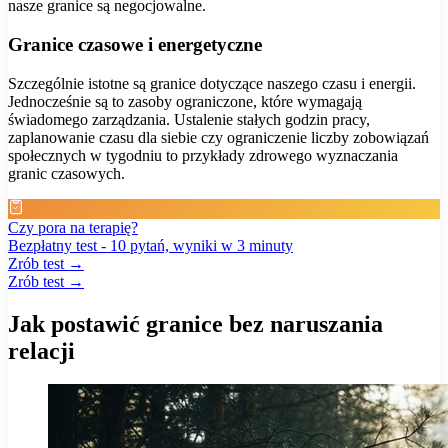
nasze granice są negocjowalne.
Granice czasowe i energetyczne
Szczególnie istotne są granice dotyczące naszego czasu i energii.
Jednocześnie są to zasoby ograniczone, które wymagają
świadomego zarządzania. Ustalenie stałych godzin pracy,
zaplanowanie czasu dla siebie czy ograniczenie liczby zobowiązań
społecznych w tygodniu to przykłady zdrowego wyznaczania
granic czasowych.
Czy pora na terapię?
Bezpłatny test - 10 pytań, wyniki w 3 minuty
Zrób test →
Zrób test →
Jak postawić granice bez naruszania
relacji