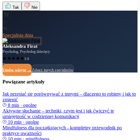
Tak
Nie
Specjalista dnia
Aleksandra Firat
Psycholog, Psycholog dziecięcy
★
★
★
★
★
5.0
Dostępny
Umów wizytę →
Zobacz innych specjalistów
Powiązane artykuły
Jak przestać się porównywać z innymi – dlaczego to robimy i jak to
zmienić
8
min ·
ogolne
Aktywne słuchanie – techniki, czym jest i jak ćwiczyć tę
umiejętność w codziennej komunikacji
10
min ·
ogolne
Mindfulness dla początkujących - kompletny przewodnik po
praktyce uważności
10
min ·
mindfulness