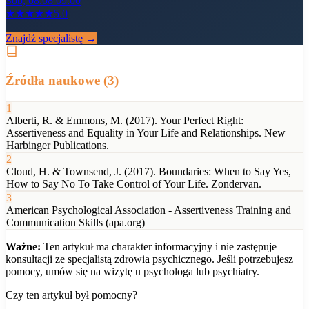
Sob, 08.08 09:00
★
★
★
★
★
5.0
Znajdź specjalistę →
Źródła naukowe (
3
)
1
Alberti, R. & Emmons, M. (2017). Your Perfect Right:
Assertiveness and Equality in Your Life and Relationships. New
Harbinger Publications.
2
Cloud, H. & Townsend, J. (2017). Boundaries: When to Say Yes,
How to Say No To Take Control of Your Life. Zondervan.
3
American Psychological Association - Assertiveness Training and
Communication Skills (apa.org)
Ważne:
Ten artykuł ma charakter informacyjny i nie zastępuje
konsultacji ze specjalistą zdrowia psychicznego. Jeśli potrzebujesz
pomocy, umów się na wizytę u psychologa lub psychiatry.
Czy ten artykuł był pomocny?