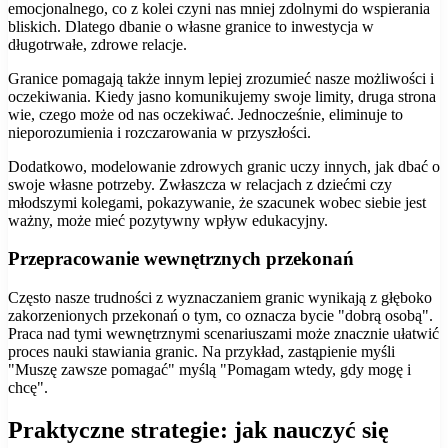
emocjonalnego, co z kolei czyni nas mniej zdolnymi do wspierania
bliskich. Dlatego dbanie o własne granice to inwestycja w
długotrwałe, zdrowe relacje.
Granice pomagają także innym lepiej zrozumieć nasze możliwości i
oczekiwania. Kiedy jasno komunikujemy swoje limity, druga strona
wie, czego może od nas oczekiwać. Jednocześnie, eliminuje to
nieporozumienia i rozczarowania w przyszłości.
Dodatkowo, modelowanie zdrowych granic uczy innych, jak dbać o
swoje własne potrzeby. Zwłaszcza w relacjach z dziećmi czy
młodszymi kolegami, pokazywanie, że szacunek wobec siebie jest
ważny, może mieć pozytywny wpływ edukacyjny.
Przepracowanie wewnętrznych przekonań
Często nasze trudności z wyznaczaniem granic wynikają z głęboko
zakorzenionych przekonań o tym, co oznacza bycie "dobrą osobą".
Praca nad tymi wewnętrznymi scenariuszami może znacznie ułatwić
proces nauki stawiania granic. Na przykład, zastąpienie myśli
"Muszę zawsze pomagać" myślą "Pomagam wtedy, gdy mogę i
chcę".
Praktyczne strategie: jak nauczyć się