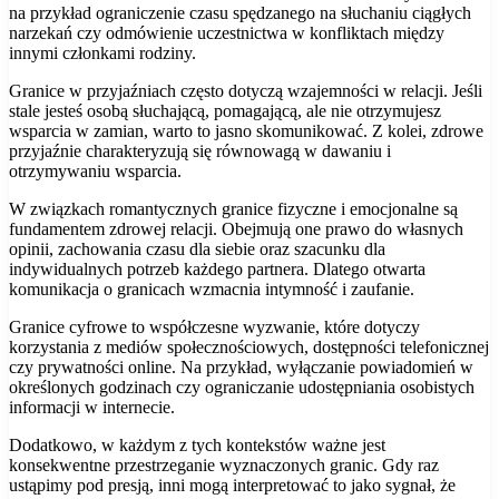
na przykład ograniczenie czasu spędzanego na słuchaniu ciągłych
narzekań czy odmówienie uczestnictwa w konfliktach między
innymi członkami rodziny.
Granice w przyjaźniach często dotyczą wzajemności w relacji. Jeśli
stale jesteś osobą słuchającą, pomagającą, ale nie otrzymujesz
wsparcia w zamian, warto to jasno skomunikować. Z kolei, zdrowe
przyjaźnie charakteryzują się równowagą w dawaniu i
otrzymywaniu wsparcia.
W związkach romantycznych granice fizyczne i emocjonalne są
fundamentem zdrowej relacji. Obejmują one prawo do własnych
opinii, zachowania czasu dla siebie oraz szacunku dla
indywidualnych potrzeb każdego partnera. Dlatego otwarta
komunikacja o granicach wzmacnia intymność i zaufanie.
Granice cyfrowe to współczesne wyzwanie, które dotyczy
korzystania z mediów społecznościowych, dostępności telefonicznej
czy prywatności online. Na przykład, wyłączanie powiadomień w
określonych godzinach czy ograniczanie udostępniania osobistych
informacji w internecie.
Dodatkowo, w każdym z tych kontekstów ważne jest
konsekwentne przestrzeganie wyznaczonych granic. Gdy raz
ustąpimy pod presją, inni mogą interpretować to jako sygnał, że