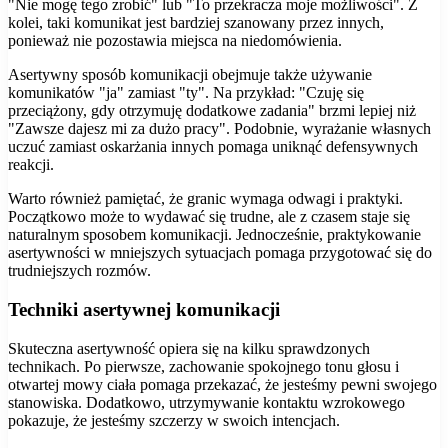
"Nie mogę tego zrobić" lub "To przekracza moje możliwości". Z
kolei, taki komunikat jest bardziej szanowany przez innych,
ponieważ nie pozostawia miejsca na niedomówienia.
Asertywny sposób komunikacji obejmuje także używanie
komunikatów "ja" zamiast "ty". Na przykład: "Czuję się
przeciążony, gdy otrzymuję dodatkowe zadania" brzmi lepiej niż
"Zawsze dajesz mi za dużo pracy". Podobnie, wyrażanie własnych
uczuć zamiast oskarżania innych pomaga uniknąć defensywnych
reakcji.
Warto również pamiętać, że granic wymaga odwagi i praktyki.
Początkowo może to wydawać się trudne, ale z czasem staje się
naturalnym sposobem komunikacji. Jednocześnie, praktykowanie
asertywności w mniejszych sytuacjach pomaga przygotować się do
trudniejszych rozmów.
Techniki asertywnej komunikacji
Skuteczna asertywność opiera się na kilku sprawdzonych
technikach. Po pierwsze, zachowanie spokojnego tonu głosu i
otwartej mowy ciała pomaga przekazać, że jesteśmy pewni swojego
stanowiska. Dodatkowo, utrzymywanie kontaktu wzrokowego
pokazuje, że jesteśmy szczerzy w swoich intencjach.