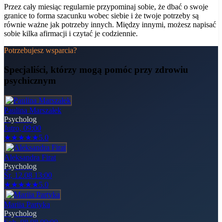
Przez cały miesiąc regularnie przypominaj sobie, że dbać o swoje
granice to forma szacunku wobec siebie i że twoje potrzeby są
równie ważne jak potrzeby innych. Między innymi, możesz napisać
sobie kilka afirmacji i czytać je codziennie.
Potrzebujesz wsparcia?
Specjaliści, którzy mogą pomóc
przy zdrowiu
psychicznym
Paulina Marszałek
Psycholog
Jutro, 09:00
★
★
★
★
★
5.0
Aleksandra Firat
Psycholog
Śr, 12.08 13:00
★
★
★
★
★
5.0
Mariia Partyka
Psycholog