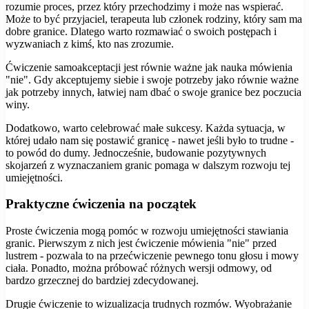
rozumie proces, przez który przechodzimy i może nas wspierać.
Może to być przyjaciel, terapeuta lub członek rodziny, który sam ma
dobre granice. Dlatego warto rozmawiać o swoich postępach i
wyzwaniach z kimś, kto nas zrozumie.
Ćwiczenie samoakceptacji jest równie ważne jak nauka mówienia
"nie". Gdy akceptujemy siebie i swoje potrzeby jako równie ważne
jak potrzeby innych, łatwiej nam dbać o swoje granice bez poczucia
winy.
Dodatkowo, warto celebrować małe sukcesy. Każda sytuacja, w
której udało nam się postawić granicę - nawet jeśli było to trudne -
to powód do dumy. Jednocześnie, budowanie pozytywnych
skojarzeń z wyznaczaniem granic pomaga w dalszym rozwoju tej
umiejętności.
Praktyczne ćwiczenia na początek
Proste ćwiczenia mogą pomóc w rozwoju umiejętności stawiania
granic. Pierwszym z nich jest ćwiczenie mówienia "nie" przed
lustrem - pozwala to na przećwiczenie pewnego tonu głosu i mowy
ciała. Ponadto, można próbować różnych wersji odmowy, od
bardzo grzecznej do bardziej zdecydowanej.
Drugie ćwiczenie to wizualizacja trudnych rozmów. Wyobrażanie