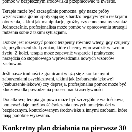
pomóc w bezpiecznym środowisku przepracować te kwestie.
Terapia może być szczególnie pomocna, gdy nasze próby
wyznaczania granic spotykają się z bardzo negatywnymi reakcjami
otoczenia, takimi jak manipulacje, groźby czy emocjonalny szantaż.
Jednocześnie, profesjonalista może pomóc w opracowaniu strategii
radzenia sobie z takimi sytuacjami.
Dobrze jest rozważyć pomoc terapeuty również wtedy, gdy czujemy
się przytłoczeni skalą zmian, które chcemy wprowadzić w swoim
życiu. Z kolei, terapia może zapewnić wsparcie i praktyczne
narzędzia do stopniowego wprowadzania nowych wzorców
zachowań.
Jeśli nasze trudności z granicami wiążą się z konkretnymi
zaburzeniami psychicznymi, takimi jak [zaburzenia lękowe]
(/zaburzenie-lekowe) czy depresja, profesjonalna pomoc może być
kluczowa dla powodzenia procesu nauki asertywności.
Dodatkowo, terapia grupowa może być szczególnie wartościowa,
ponieważ daje możliwość ćwiczenia nowych umiejętności w
bezpiecznym, kontrolowanym środowisku z innymi osobami, które
mają podobne wyzwania.
Konkretny plan działania na pierwsze 30