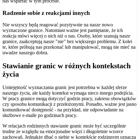
nas wspierać w tym procesie.
Radzenie sobie z reakcjami innych
Nie wszyscy będą reagować pozytywnie na nasze nowo
wyznaczone granice. Natomiast ważne jest pamiętanie, że ich
reakcja mówi więcej o nich niż o nas. Osoby, które szanują nasze
granice, zaakceptują nasze "nie" bez większego problemu. Z kolei
te, które próbują nas przekonać lub manipulować, mogą nie mieć na
uwadze naszego dobra.
Stawianie granic w różnych kontekstach
życia
Umiejętność wyznaczania granic jest potrzebna w każdej sferze
naszego życia, ale każdy kontekst wymaga nieco innego podejścia.
W pracy granice mogą dotyczyć godzin pracy, zakresu obowiązków
czy sposobu komunikacji z przełożonymi. Ponadto, ważne jest jasno
komunikować dostępność - na przykład, nie odpowiadanie na
służbowe e-maile po godzinach pracy.
W relacjach rodzinnych stawianie granic może być szczególnie
trudne ze względu na emocjonalne więzi i długoletnie wzorce
zachowań. Jednakże dbać o siebie w kontekście rodzinnym oznacza