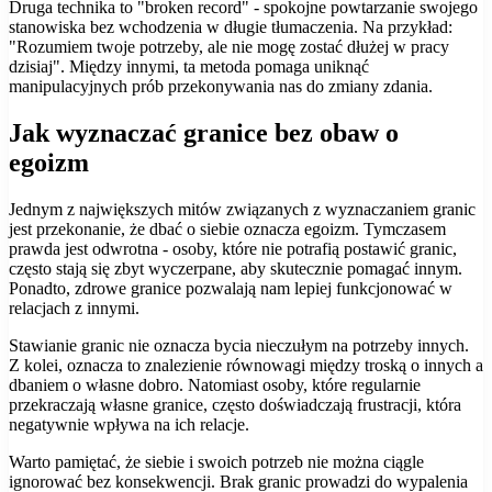
Druga technika to "broken record" - spokojne powtarzanie swojego
stanowiska bez wchodzenia w długie tłumaczenia. Na przykład:
"Rozumiem twoje potrzeby, ale nie mogę zostać dłużej w pracy
dzisiaj". Między innymi, ta metoda pomaga uniknąć
manipulacyjnych prób przekonywania nas do zmiany zdania.
Jak wyznaczać granice bez obaw o
egoizm
Jednym z największych mitów związanych z wyznaczaniem granic
jest przekonanie, że dbać o siebie oznacza egoizm. Tymczasem
prawda jest odwrotna - osoby, które nie potrafią postawić granic,
często stają się zbyt wyczerpane, aby skutecznie pomagać innym.
Ponadto, zdrowe granice pozwalają nam lepiej funkcjonować w
relacjach z innymi.
Stawianie granic nie oznacza bycia nieczułym na potrzeby innych.
Z kolei, oznacza to znalezienie równowagi między troską o innych a
dbaniem o własne dobro. Natomiast osoby, które regularnie
przekraczają własne granice, często doświadczają frustracji, która
negatywnie wpływa na ich relacje.
Warto pamiętać, że siebie i swoich potrzeb nie można ciągle
ignorować bez konsekwencji. Brak granic prowadzi do wypalenia