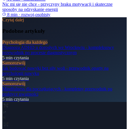
Nic mi się nie chce - przyczyny braku motywacji i skuteczne
sposoby na odzyskanie energii
8
min ·
rozwoj-osobisty
Czytaj dalej
Podobne artykuły
Psychologia dla każdego
Diagnoza ADHD u dorosłych we Wrocławiu - kompleksowy
przewodnik po procesie diagnostycznym
5
min czytania
Samorozwój
Jak budować nawyki bez siły woli - przewodnik oparty na
psychologii nawyku
5
min czytania
Samorozwój
Mindfulness dla początkujących - kompletny przewodnik po
praktyce uważności
5
min czytania