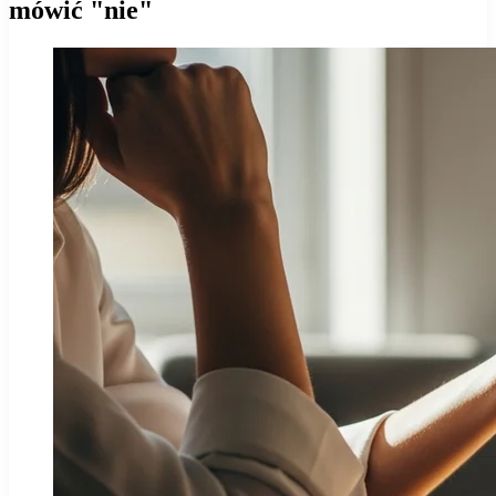
mówić "nie"