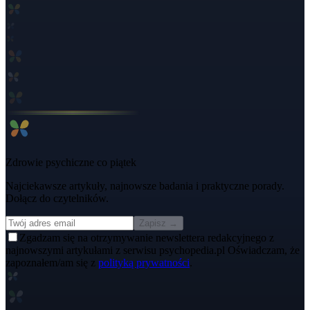
Zdrowie psychiczne co piątek
Najciekawsze artykuły, najnowsze badania i praktyczne porady.
Dołącz do czytelników.
Zapisz →
Zgadzam się na otrzymywanie newslettera redakcyjnego z
najnowszymi artykułami z serwisu psychopedia.pl Oświadczam, że
zapoznałem/am się z
polityką prywatności
.