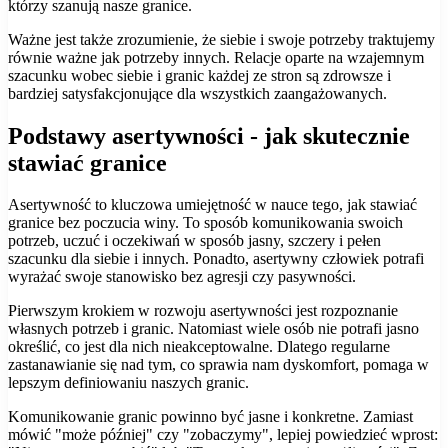
którzy szanują nasze granice.
Ważne jest także zrozumienie, że siebie i swoje potrzeby traktujemy
równie ważne jak potrzeby innych. Relacje oparte na wzajemnym
szacunku wobec siebie i granic każdej ze stron są zdrowsze i
bardziej satysfakcjonujące dla wszystkich zaangażowanych.
Podstawy asertywności - jak skutecznie
stawiać granice
Asertywność to kluczowa umiejętność w nauce tego, jak stawiać
granice bez poczucia winy. To sposób komunikowania swoich
potrzeb, uczuć i oczekiwań w sposób jasny, szczery i pełen
szacunku dla siebie i innych. Ponadto, asertywny człowiek potrafi
wyrażać swoje stanowisko bez agresji czy pasywności.
Pierwszym krokiem w rozwoju asertywności jest rozpoznanie
własnych potrzeb i granic. Natomiast wiele osób nie potrafi jasno
określić, co jest dla nich nieakceptowalne. Dlatego regularne
zastanawianie się nad tym, co sprawia nam dyskomfort, pomaga w
lepszym definiowaniu naszych granic.
Komunikowanie granic powinno być jasne i konkretne. Zamiast
mówić "może później" czy "zobaczymy", lepiej powiedzieć wprost: