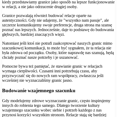
kiedy przedstawiamy granice jako sposób na lepsze funkcjonowanie
w relacji, a nie jako odrzucenie drugiej osoby.
Granice pozwalają również budować relacje oparte na
autentyczności. Gdy nie udajemy, że "wszystko nam pasuje", ale
szczerze komunikujemy swoje preferencje, druga strona ma szansę
poznać nas lepszych. Jednocześnie, daje to podstawę do budowania
głębszych, bardziej znaczących więzi.
Natomiast jeśli ktoś nie potrafi zaakceptować naszych granic mimo
szacunkowej komunikacji, to może być sygnałem, że ta relacja nie
była zdrowa od początku. Osoby, które naprawdę nas szanują, będą
chciały poznać nasze potrzeby i je uszanować.
Pomocne bywa też pamiętać, że stawianie granic w relacjach
wymaga cierpliwości. Czasami inni potrzebują czasu, aby
przyzwyczaić się do nowych ram współpracy, zwłaszcza jeśli
wcześniej nie wyznaczaliśmy granic jasno.
Budowanie wzajemnego szacunku
Gdy modelujemy zdrowe wyznaczanie granic, często inspirujemy
innych do robienia tego samego. Dlatego tworzenie kultury
wzajemnego szacunku wobec siebie i potrzeb każdego z nas
przynosi korzyści wszystkim stronom. Relacje stają się bardziej