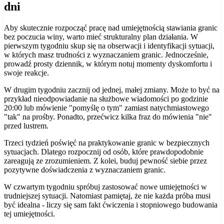
dni
Aby skutecznie rozpocząć pracę nad umiejętnością stawiania granic
bez poczucia winy, warto mieć strukturalny plan działania. W
pierwszym tygodniu skup się na obserwacji i identyfikacji sytuacji,
w których masz trudności z wyznaczaniem granic. Jednocześnie,
prowadź prosty dziennik, w którym notuj momenty dyskomfortu i
swoje reakcje.
W drugim tygodniu zacznij od jednej, małej zmiany. Może to być na
przykład nieodpowiadanie na służbowe wiadomości po godzinie
20:00 lub mówienie "pomyślę o tym" zamiast natychmiastowego
"tak" na prośby. Ponadto, przećwicz kilka fraz do mówienia "nie"
przed lustrem.
Trzeci tydzień poświęć na praktykowanie granic w bezpiecznych
sytuacjach. Dlatego rozpocznij od osób, które prawdopodobnie
zareagują ze zrozumieniem. Z kolei, buduj pewność siebie przez
pozytywne doświadczenia z wyznaczaniem granic.
W czwartym tygodniu spróbuj zastosować nowe umiejętności w
trudniejszej sytuacji. Natomiast pamiętaj, że nie każda próba musi
być idealna - liczy się sam fakt ćwiczenia i stopniowego budowania
tej umiejętności.