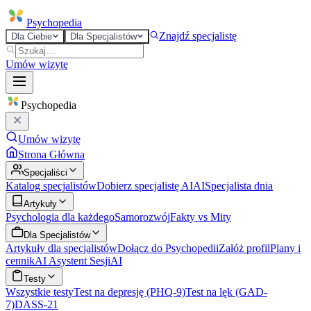
Psycho
pedia
Znajdź specjalistę
Dla Ciebie
Dla Specjalistów
Umów wizytę
Psycho
pedia
Umów wizytę
Strona Główna
Specjaliści
Katalog specjalistów
Dobierz specjalistę AI
AI
Specjalista dnia
Artykuły
Psychologia dla każdego
Samorozwój
Fakty vs Mity
Dla Specjalistów
Artykuły dla specjalistów
Dołącz do Psychopedii
Załóż profil
Plany i
cennik
AI Asystent Sesji
AI
Testy
Wszystkie testy
Test na depresję (PHQ-9)
Test na lęk (GAD-
7)
DASS-21