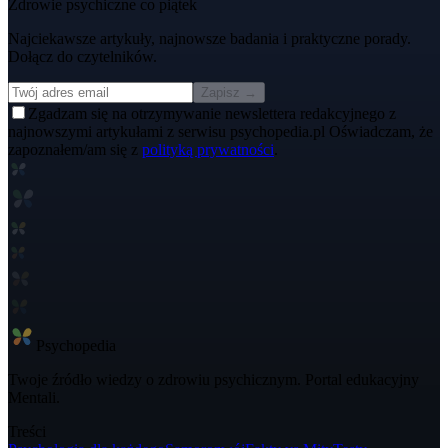
Zdrowie psychiczne co piątek
Najciekawsze artykuły, najnowsze badania i praktyczne porady.
Dołącz do czytelników.
Zapisz →
Zgadzam się na otrzymywanie newslettera redakcyjnego z
najnowszymi artykułami z serwisu psychopedia.pl Oświadczam, że
zapoznałem/am się z
polityką prywatności
.
Psycho
pedia
Twoje źródło wiedzy o zdrowiu psychicznym. Portal edukacyjny
Mentali.
Treści