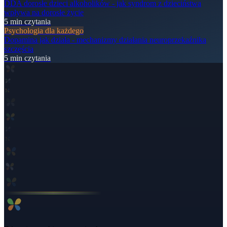
DDA dorosłe dzieci alkoholików - jak syndrom z dzieciństwa
wpływa na dorosłe życie
5
min czytania
Psychologia dla każdego
Dopamina jak działa - mechanizmy działania neuroprzekaźnika
szczęścia
5
min czytania