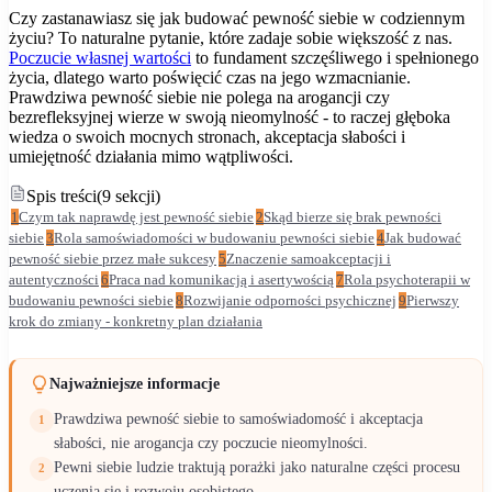
Czy zastanawiasz się jak budować pewność siebie w codziennym
życiu? To naturalne pytanie, które zadaje sobie większość z nas.
Poczucie własnej wartości
to fundament szczęśliwego i spełnionego
życia, dlatego warto poświęcić czas na jego wzmacnianie.
Prawdziwa pewność siebie nie polega na arogancji czy
bezrefleksyjnej wierze w swoją nieomylność - to raczej głęboka
wiedza o swoich mocnych stronach, akceptacja słabości i
umiejętność działania mimo wątpliwości.
Spis treści
(
9
sekcji
)
1
Czym tak naprawdę jest pewność siebie
2
Skąd bierze się brak pewności
siebie
3
Rola samoświadomości w budowaniu pewności siebie
4
Jak budować
pewność siebie przez małe sukcesy
5
Znaczenie samoakceptacji i
autentyczności
6
Praca nad komunikacją i asertywością
7
Rola psychoterapii w
budowaniu pewności siebie
8
Rozwijanie odporności psychicznej
9
Pierwszy
krok do zmiany - konkretny plan działania
Najważniejsze informacje
Prawdziwa pewność siebie to samoświadomość i akceptacja
1
słabości, nie arogancja czy poczucie nieomylności.
Pewni siebie ludzie traktują porażki jako naturalne części procesu
2
uczenia się i rozwoju osobistego.