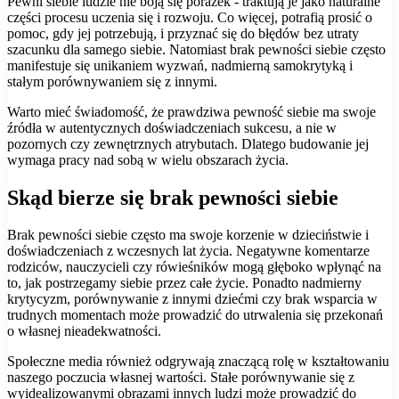
Pewni siebie ludzie nie boją się porażek - traktują je jako naturalne
części procesu uczenia się i rozwoju. Co więcej, potrafią prosić o
pomoc, gdy jej potrzebują, i przyznać się do błędów bez utraty
szacunku dla samego siebie. Natomiast brak pewności siebie często
manifestuje się unikaniem wyzwań, nadmierną samokrytyką i
stałym porównywaniem się z innymi.
Warto mieć świadomość, że prawdziwa pewność siebie ma swoje
źródła w autentycznych doświadczeniach sukcesu, a nie w
pozornych czy zewnętrznych atrybutach. Dlatego budowanie jej
wymaga pracy nad sobą w wielu obszarach życia.
Skąd bierze się brak pewności siebie
Brak pewności siebie często ma swoje korzenie w dzieciństwie i
doświadczeniach z wczesnych lat życia. Negatywne komentarze
rodziców, nauczycieli czy rówieśników mogą głęboko wpłynąć na
to, jak postrzegamy siebie przez całe życie. Ponadto nadmierny
krytycyzm, porównywanie z innymi dziećmi czy brak wsparcia w
trudnych momentach może prowadzić do utrwalenia się przekonań
o własnej nieadekwatności.
Społeczne media również odgrywają znaczącą rolę w kształtowaniu
naszego poczucia własnej wartości. Stałe porównywanie się z
wyidealizowanymi obrazami innych ludzi może prowadzić do