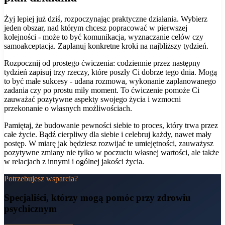
Żyj lepiej już dziś, rozpoczynając praktyczne działania. Wybierz
jeden obszar, nad którym chcesz popracować w pierwszej
kolejności - może to być komunikacja, wyznaczanie celów czy
samoakceptacja. Zaplanuj konkretne kroki na najbliższy tydzień.
Rozpocznij od prostego ćwiczenia: codziennie przez następny
tydzień zapisuj trzy rzeczy, które poszły Ci dobrze tego dnia. Mogą
to być małe sukcesy - udana rozmowa, wykonanie zaplanowanego
zadania czy po prostu miły moment. To ćwiczenie pomoże Ci
zauważać pozytywne aspekty swojego życia i wzmocni
przekonanie o własnych możliwościach.
Pamiętaj, że budowanie pewności siebie to proces, który trwa przez
całe życie. Bądź cierpliwy dla siebie i celebruj każdy, nawet mały
postęp. W miarę jak będziesz rozwijać te umiejętności, zauważysz
pozytywne zmiany nie tylko w poczuciu własnej wartości, ale także
w relacjach z innymi i ogólnej jakości życia.
Potrzebujesz wsparcia?
Specjaliści, którzy mogą pomóc
przy zdrowiu
psychicznym