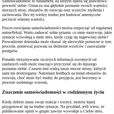
Samoświadomość to fundament, na którym opiera się prawdziwa
pewność siebie. Oznacza ona głębokie poznanie swoich wartości,
mocnych stron, obszarów do rozwoju oraz wzorców myślenia i
zachowania. Bez tej wiedzy trudno jest budować autentyczne
poczucie własnej wartości.
Proces rozwijania samoświadomości można rozpocząć od regularnej
autorefleksji. Warto zadawać sobie pytania: co mnie motywuje, jakie
sytuacje wywołują u mnie stres, kiedy czuję się najpewniej siebie?
Prowadzenie dziennika może okazać się niezwykle pomocne w tym
procesie, ponieważ pozwala na śledzenie wzorców i zauważanie
postępów.
Ponadto otrzymywanie szczerych informacji zwrotnych od
zaufanych osób może znacząco przyczynić się do lepszego
poznania siebie. Czasem inni widzą nasze mocne strony, których
sami nie dostrzegamy. Natomiast feedback na temat obszarów do
rozwoju, choć może być trudny do przyjęcia, jest bezcenny w
procesie osobistego wzrostu.
Znaczenie samoświadomości w codziennym życiu
Kiedy dobrze znasz swoje reakcje i wzorce, możesz lepiej
przygotować się na trudne sytuacje. Na przykład, jeśli wiesz, że
publikowanie opinii w grupie zawsze wywołuje u Ciebie stres,