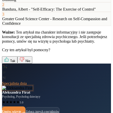
2
Bandura, Albert - "Self-Efficacy: The Exercise of Control"
3
Greater Good Science Center - Research on Self-Compassion and
Confidence
Ważne:
Ten artykuł ma charakter informacyjny i nie zastępuje
konsultacji ze specjalistą zdrowia psychicznego. Jeśli potrzebujesz
pomocy, umów się na wizytę u psychologa lub psychiatry.
Czy ten artykuł był pomocny?
Tak
Nie
Specjalista dnia
Aleksandra Firat
Psycholog, Psycholog dziecięcy
★
★
★
★
★
5.0
Dostępny
Umów wizytę →
Zobacz innych specjalistów