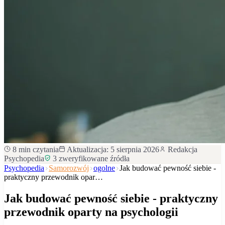
8
min czytania
Aktualizacja:
5 sierpnia 2026
Redakcja
Psychopedia
3
zweryfikowane źródła
Psychopedia
Samorozwój
ogolne
Jak budować pewność siebie -
praktyczny przewodnik opar…
Jak budować pewność siebie - praktyczny
przewodnik oparty na psychologii