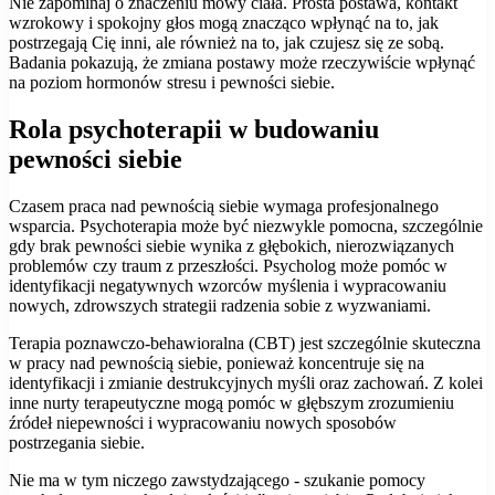
Nie zapominaj o znaczeniu mowy ciała. Prosta postawa, kontakt
wzrokowy i spokojny głos mogą znacząco wpłynąć na to, jak
postrzegają Cię inni, ale również na to, jak czujesz się ze sobą.
Badania pokazują, że zmiana postawy może rzeczywiście wpłynąć
na poziom hormonów stresu i pewności siebie.
Rola psychoterapii w budowaniu
pewności siebie
Czasem praca nad pewnością siebie wymaga profesjonalnego
wsparcia. Psychoterapia może być niezwykle pomocna, szczególnie
gdy brak pewności siebie wynika z głębokich, nierozwiązanych
problemów czy traum z przeszłości. Psycholog może pomóc w
identyfikacji negatywnych wzorców myślenia i wypracowaniu
nowych, zdrowszych strategii radzenia sobie z wyzwaniami.
Terapia poznawczo-behawioralna (CBT) jest szczególnie skuteczna
w pracy nad pewnością siebie, ponieważ koncentruje się na
identyfikacji i zmianie destrukcyjnych myśli oraz zachowań. Z kolei
inne nurty terapeutyczne mogą pomóc w głębszym zrozumieniu
źródeł niepewności i wypracowaniu nowych sposobów
postrzegania siebie.
Nie ma w tym niczego zawstydzającego - szukanie pomocy