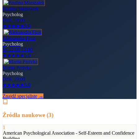
Paulina Marszałek
Psycholog
Dziś, 18:00
★
★
★
★
★
5.0
Aleksandra Firat
Psycholog
Śr, 12.08 13:00
★
★
★
★
★
5.0
Mariia Partyka
Psycholog
Dziś, 19:00
★
★
★
★
★
5.0
Znajdź specjalistę →
Źródła naukowe (
3
)
1
American Psychological Association - Self-Esteem and Confidence
Building