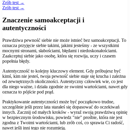
Zrób test →
Zrób test →
Znaczenie samoakceptacji i
autentyczności
Prawdziwa pewność siebie nie może istnieć bez samoakceptacji. To
oznacza przyjęcie siebie takimi, jakimi jesteśmy - ze wszystkimi
mocnymi stronami, słabościami, błędami i niedoskonałościami.
Zaakceptuj siebie jako osobę, która się rozwija, uczy i czasem
popełnia błędy.
Autentyczność to kolejny kluczowy element. Gdy próbujesz być
kimś, kim nie jesteś, twoja pewność siebie staje się krucha i zależna
od zewnętrznych okoliczności. Autentyczny człowiek wie, co jest
dla niego ważne, i działa zgodnie ze swoimi wartościami, nawet gdy
oznacza to pójście pod prąd.
Praktykowanie autentyczności może być początkowo trudne,
szczególnie jeśli przez lata starałeś się dopasować do oczekiwań
innych. Zacznij od małych kroków - wyraź swoją prawdziwą opinię
w bezpiecznym środowisku, powiedz "nie" prośbie, która nie jest
zgodna z Twoimi wartościami, lub zrób coś, co sprawia Ci radość,
nawet jeśli inni tego nie rozumieją.