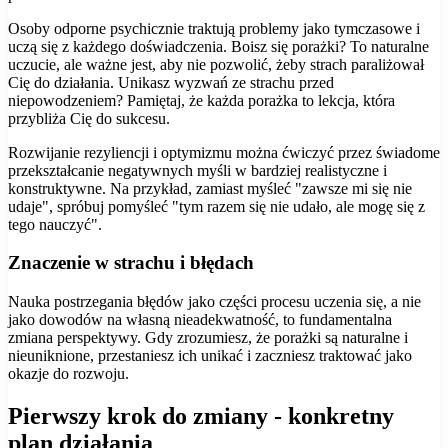
Osoby odporne psychicznie traktują problemy jako tymczasowe i
uczą się z każdego doświadczenia. Boisz się porażki? To naturalne
uczucie, ale ważne jest, aby nie pozwolić, żeby strach paraliżował
Cię do działania. Unikasz wyzwań ze strachu przed
niepowodzeniem? Pamiętaj, że każda porażka to lekcja, która
przybliża Cię do sukcesu.
Rozwijanie rezyliencji i optymizmu można ćwiczyć przez świadome
przekształcanie negatywnych myśli w bardziej realistyczne i
konstruktywne. Na przykład, zamiast myśleć "zawsze mi się nie
udaje", spróbuj pomyśleć "tym razem się nie udało, ale mogę się z
tego nauczyć".
Znaczenie w strachu i błędach
Nauka postrzegania błędów jako części procesu uczenia się, a nie
jako dowodów na własną nieadekwatność, to fundamentalna
zmiana perspektywy. Gdy zrozumiesz, że porażki są naturalne i
nieuniknione, przestaniesz ich unikać i zaczniesz traktować jako
okazje do rozwoju.
Pierwszy krok do zmiany - konkretny
plan działania