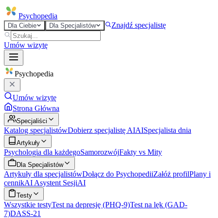
Psycho
pedia
Znajdź specjalistę
Dla Ciebie
Dla Specjalistów
Umów wizytę
Psycho
pedia
Umów wizytę
Strona Główna
Specjaliści
Katalog specjalistów
Dobierz specjalistę AI
AI
Specjalista dnia
Artykuły
Psychologia dla każdego
Samorozwój
Fakty vs Mity
Dla Specjalistów
Artykuły dla specjalistów
Dołącz do Psychopedii
Załóż profil
Plany i
cennik
AI Asystent Sesji
AI
Testy
Wszystkie testy
Test na depresję (PHQ-9)
Test na lęk (GAD-
7)
DASS-21