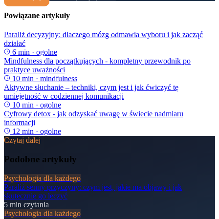
Powiązane artykuły
Paraliż decyzyjny: dlaczego mózg odmawia wyboru i jak zacząć
działać
6
min ·
ogolne
Mindfulness dla początkujących - kompletny przewodnik po
praktyce uważności
10
min ·
mindfulness
Aktywne słuchanie – techniki, czym jest i jak ćwiczyć tę
umiejętność w codziennej komunikacji
10
min ·
ogolne
Cyfrowy detox - jak odzyskać uwagę w świecie nadmiaru
informacji
12
min ·
ogolne
Czytaj dalej
Podobne artykuły
Psychologia dla każdego
Paraliż senny przyczyny: czym jest, jakie ma objawy i jak
skutecznie go leczyć
5
min czytania
Psychologia dla każdego