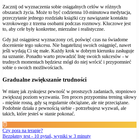
Zacznij od wyznaczenia sobie osiągalnych celów w różnych
obszarach życia. Może to być codzienna 10-minutowa medytacja,
przeczytanie jednego rozdziału książki czy nawiązanie kontaktu
wzrokowego z trzema osobami podczas rozmowy. Kluczowe jest
to, aby cele były konkretne, mierzalne i realistyczne.
Gdy już osiągniesz wyznaczony cel, poświęć czas na świadome
docenienie tego sukcesu. Nie bagatelizuj swoich osiągnięć, nawet
jeśli wydają Ci się małe. Każdy krok w dobrym kierunku zasługuje
na uznanie. Ponadto warto prowadzić listę swoich sukcesów - w
trudnych momentach będziesz mógł do niej wrócić i przypomnieć
sobie o swoich możliwościach.
Gradualne zwiększanie trudności
W miarę jak zyskujesz pewność w prostszych zadaniach, stopniowo
zwiększaj poziom wyzwania. Ten proces przypomina trening siłowy
- mięśnie rosną, gdy są regularnie obciążane, ale nie przeciążane.
Podobnie działa z pewnością siebie - potrzebujesz wyzwań, ale
takich, które jesteś w stanie pokonać.
Czy pora na terapię?
Bezpłatny test - 10 pytań, wyniki w 3 minuty