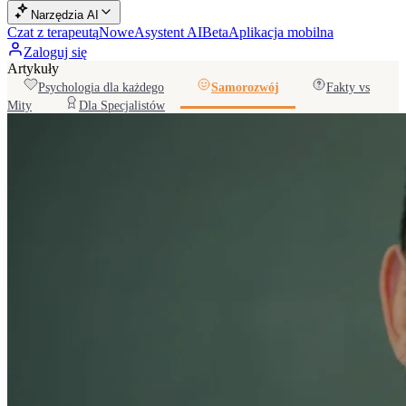
Narzędzia AI
Czat z terapeutą
Nowe
Asystent AI
Beta
Aplikacja mobilna
Zaloguj się
Artykuły
Psychologia dla każdego
Samorozwój
Fakty vs
Mity
Dla Specjalistów