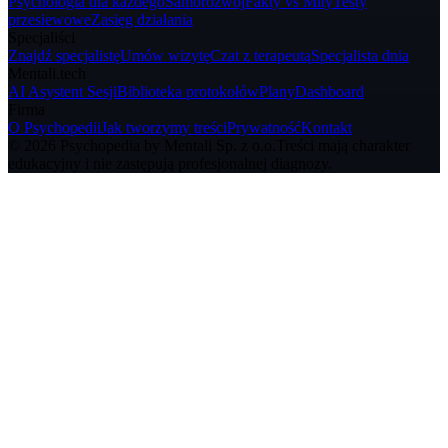
Psychologia dla każdego
Samorozwój
Fakty vs Mity
Testy
przesiewowe
Zasięg działania
Specjaliści
Znajdź specjalistę
Umów wizytę
Czat z terapeutą
Specjalista dnia
Mentali.tech
AI Asystent Sesji
Biblioteka protokołów
Plany
Dashboard
Firma
O Psychopedii
Jak tworzymy treści
Prywatność
Kontakt
© 2026 Psychopedia by Mentali Sp. z o.o.
Treści mają charakter
edukacyjny i nie zastępują profesjonalnej diagnozy.