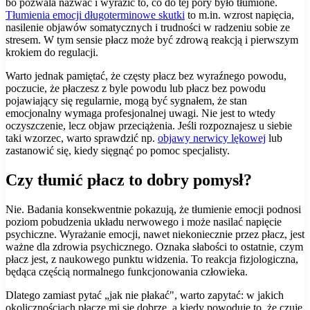
bo pozwala nazwać i wyrazić to, co do tej pory było tłumione.
Tłumienia emocji długoterminowe skutki
to m.in. wzrost napięcia,
nasilenie objawów somatycznych i trudności w radzeniu sobie ze
stresem. W tym sensie płacz może być zdrową reakcją i pierwszym
krokiem do regulacji.
Warto jednak pamiętać, że częsty płacz bez wyraźnego powodu,
poczucie, że płaczesz z byle powodu lub płacz bez powodu
pojawiający się regularnie, mogą być sygnałem, że stan
emocjonalny wymaga profesjonalnej uwagi. Nie jest to wtedy
oczyszczenie, lecz objaw przeciążenia. Jeśli rozpoznajesz u siebie
taki wzorzec, warto sprawdzić np.
objawy nerwicy lękowej
lub
zastanowić się, kiedy sięgnąć po pomoc specjalisty.
Czy tłumić płacz to dobry pomysł?
Nie. Badania konsekwentnie pokazują, że tłumienie emocji podnosi
poziom pobudzenia układu nerwowego i może nasilać napięcie
psychiczne. Wyrażanie emocji, nawet niekoniecznie przez płacz, jest
ważne dla zdrowia psychicznego. Oznaka słabości to ostatnie, czym
płacz jest, z naukowego punktu widzenia. To reakcja fizjologiczna,
będąca częścią normalnego funkcjonowania człowieka.
Dlatego zamiast pytać „jak nie płakać", warto zapytać: w jakich
okolicznościach płacze mi się dobrze, a kiedy powoduje to, że czuję