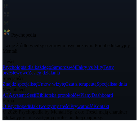
Psycho
pedia
Twoje źródło wiedzy o zdrowiu psychicznym. Portal edukacyjny
Mentali.
Treści
Psychologia dla każdego
Samorozwój
Fakty vs Mity
Testy
przesiewowe
Zasięg działania
Specjaliści
Znajdź specjalistę
Umów wizytę
Czat z terapeutą
Specjalista dnia
Mentali.tech
AI Asystent Sesji
Biblioteka protokołów
Plany
Dashboard
Firma
O Psychopedii
Jak tworzymy treści
Prywatność
Kontakt
© 2026 Psychopedia by Mentali Sp. z o.o.
Treści mają charakter
edukacyjny i nie zastępują profesjonalnej diagnozy.