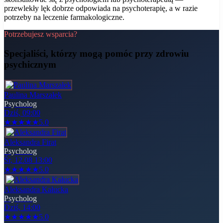
przewlekły lęk dobrze odpowiada na psychoterapię, a w razie
potrzeby na leczenie farmakologiczne.
Potrzebujesz wsparcia?
Specjaliści, którzy mogą pomóc
przy zdrowiu
psychicznym
Paulina Marszałek
Psycholog
Dziś, 09:00
★
★
★
★
★
5.0
Aleksandra Firat
Psycholog
Śr, 12.08 13:00
★
★
★
★
★
5.0
Aleksandra Kałucka
Psycholog
Dziś, 14:00
★
★
★
★
★
5.0