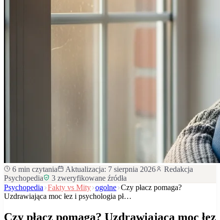
6
min czytania
Aktualizacja:
7 sierpnia 2026
Redakcja
Psychopedia
3
zweryfikowane źródła
Psychopedia
Fakty vs Mity
ogolne
Czy płacz pomaga?
Uzdrawiająca moc łez i psychologia pł…
Czy płacz pomaga? Uzdrawiająca moc łez