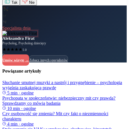
Tak
Nie
Specjalista dnia
Aleksandra Firat
Psycholog, Psycholog dziecięcy
★
★
★
★
★
5.0
Dostępny
Umów wizytę →
Zobacz innych specjalistów
Powiązane artykuły
Słuchanie smutnej muzyki a nastrój i przygnębienie – psychologia
wyjaśnia zaskakującą prawdę
5
min ·
ogolne
Psychopata w społeczeństwie: niebezpieczny mit czy prawda?
Sprawdzamy co mówią badania
10
min ·
ogolne
Czy osobowość się zmienia? Mit czy fakt o niezmienności
charakteru
4
min ·
ogolne