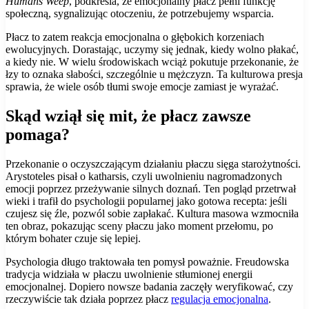
Humans Weep
, podkreśla, że emocjonalny płacz pełni funkcję
społeczną, sygnalizując otoczeniu, że potrzebujemy wsparcia.
Płacz to zatem reakcja emocjonalna o głębokich korzeniach
ewolucyjnych. Dorastając, uczymy się jednak, kiedy wolno płakać,
a kiedy nie. W wielu środowiskach wciąż pokutuje przekonanie, że
łzy to oznaka słabości, szczególnie u mężczyzn. Ta kulturowa presja
sprawia, że wiele osób tłumi swoje emocje zamiast je wyrażać.
Skąd wziął się mit, że płacz zawsze
pomaga?
Przekonanie o oczyszczającym działaniu płaczu sięga starożytności.
Arystoteles pisał o katharsis, czyli uwolnieniu nagromadzonych
emocji poprzez przeżywanie silnych doznań. Ten pogląd przetrwał
wieki i trafił do psychologii popularnej jako gotowa recepta: jeśli
czujesz się źle, pozwól sobie zapłakać. Kultura masowa wzmocniła
ten obraz, pokazując sceny płaczu jako moment przełomu, po
którym bohater czuje się lepiej.
Psychologia długo traktowała ten pomysł poważnie. Freudowska
tradycja widziała w płaczu uwolnienie stłumionej energii
emocjonalnej. Dopiero nowsze badania zaczęły weryfikować, czy
rzeczywiście tak działa poprzez płacz
regulacja emocjonalna
.