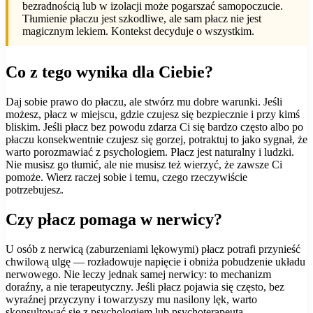
bezradnością lub w izolacji może pogarszać samopoczucie.
Tłumienie płaczu jest szkodliwe, ale sam płacz nie jest
magicznym lekiem. Kontekst decyduje o wszystkim.
Co z tego wynika dla Ciebie?
Daj sobie prawo do płaczu, ale stwórz mu dobre warunki. Jeśli
możesz, płacz w miejscu, gdzie czujesz się bezpiecznie i przy kimś
bliskim. Jeśli płacz bez powodu zdarza Ci się bardzo często albo po
płaczu konsekwentnie czujesz się gorzej, potraktuj to jako sygnał, że
warto porozmawiać z psychologiem. Płacz jest naturalny i ludzki.
Nie musisz go tłumić, ale nie musisz też wierzyć, że zawsze Ci
pomoże. Wierz raczej sobie i temu, czego rzeczywiście
potrzebujesz.
Czy płacz pomaga w nerwicy?
U osób z nerwicą (zaburzeniami lękowymi) płacz potrafi przynieść
chwilową ulgę — rozładowuje napięcie i obniża pobudzenie układu
nerwowego. Nie leczy jednak samej nerwicy: to mechanizm
doraźny, a nie terapeutyczny. Jeśli płacz pojawia się często, bez
wyraźnej przyczyny i towarzyszy mu nasilony lęk, warto
skonsultować się z psychologiem lub psychoterapeutą —