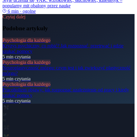
Style uczenia się VAK: wzrokowiec, słuchowiec, kinestetyk –
popularny mit obalony przez naukę
6
min ·
ogolne
Czytaj dalej
Podobne artykuły
Psychologia dla każdego
Kryzys psychiczny, co robić? Jak rozpoznać, przetrwać i gdzie
szukać pomocy
5
min czytania
Psychologia dla każdego
Neuroplastyczność mózgu: czym jest i jak zwiększyć plastyczność
mózgu?
5
min czytania
Psychologia dla każdego
Pracoholizm objawy: jak rozpoznać uzależnienie od pracy i kiedy
szukać pomocy
5
min czytania