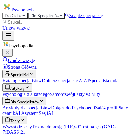
Psycho
pedia
Znajdź specjalistę
Dla Ciebie
Dla Specjalistów
Umów wizytę
Psycho
pedia
Umów wizytę
Strona Główna
Specjaliści
Katalog specjalistów
Dobierz specjalistę AI
AI
Specjalista dnia
Artykuły
Psychologia dla każdego
Samorozwój
Fakty vs Mity
Dla Specjalistów
Artykuły dla specjalistów
Dołącz do Psychopedii
Załóż profil
Plany i
cennik
AI Asystent Sesji
AI
Testy
Wszystkie testy
Test na depresję (PHQ-9)
Test na lęk (GAD-
7)
DASS-21