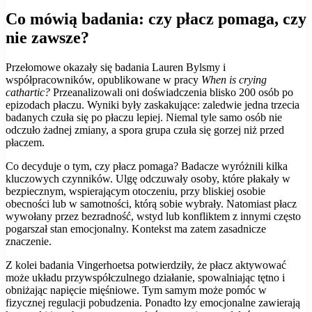
Co mówią badania: czy płacz pomaga, czy
nie zawsze?
Przełomowe okazały się badania Lauren Bylsmy i
współpracowników, opublikowane w pracy
When is crying
cathartic?
Przeanalizowali oni doświadczenia blisko 200 osób po
epizodach płaczu. Wyniki były zaskakujące: zaledwie jedna trzecia
badanych czuła się po płaczu lepiej. Niemal tyle samo osób nie
odczuło żadnej zmiany, a spora grupa czuła się gorzej niż przed
płaczem.
Co decyduje o tym, czy płacz pomaga? Badacze wyróżnili kilka
kluczowych czynników. Ulgę odczuwały osoby, które płakały w
bezpiecznym, wspierającym otoczeniu, przy bliskiej osobie
obecności lub w samotności, którą sobie wybrały. Natomiast płacz
wywołany przez bezradność, wstyd lub konfliktem z innymi często
pogarszał stan emocjonalny. Kontekst ma zatem zasadnicze
znaczenie.
Z kolei badania Vingerhoetsa potwierdziły, że płacz aktywować
może układu przywspółczulnego działanie, spowalniając tętno i
obniżając napięcie mięśniowe. Tym samym może pomóc w
fizycznej regulacji pobudzenia. Ponadto łzy emocjonalne zawierają