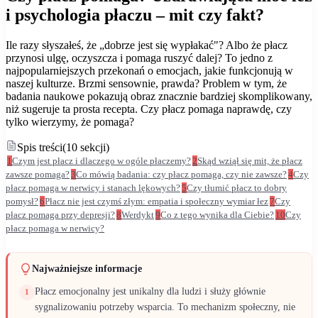
i psychologia płaczu – mit czy fakt?
Ile razy słyszałeś, że „dobrze jest się wypłakać"? Albo że płacz
przynosi ulgę, oczyszcza i pomaga ruszyć dalej? To jedno z
najpopularniejszych przekonań o emocjach, jakie funkcjonują w
naszej kulturze. Brzmi sensownie, prawda? Problem w tym, że
badania naukowe pokazują obraz znacznie bardziej skomplikowany,
niż sugeruje ta prosta recepta. Czy płacz pomaga naprawdę, czy
tylko wierzymy, że pomaga?
Spis treści
(
10
sekcji
)
1
Czym jest płacz i dlaczego w ogóle płaczemy?
2
Skąd wziął się mit, że płacz
zawsze pomaga?
3
Co mówią badania: czy płacz pomaga, czy nie zawsze?
4
Czy
płacz pomaga w nerwicy i stanach lękowych?
5
Czy tłumić płacz to dobry
pomysł?
6
Płacz nie jest czymś złym: empatia i społeczny wymiar łez
7
Czy
płacz pomaga przy depresji?
8
Werdykt
9
Co z tego wynika dla Ciebie?
10
Czy
płacz pomaga w nerwicy?
Najważniejsze informacje
Płacz emocjonalny jest unikalny dla ludzi i służy głównie
1
sygnalizowaniu potrzeby wsparcia. To mechanizm społeczny, nie