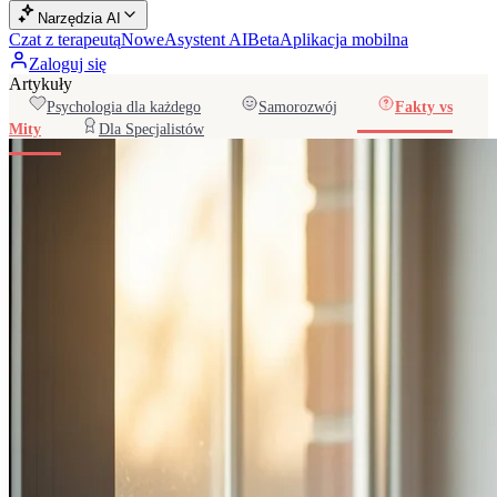
Narzędzia AI
Czat z terapeutą
Nowe
Asystent AI
Beta
Aplikacja mobilna
Zaloguj się
Artykuły
Psychologia dla każdego
Samorozwój
Fakty vs
Mity
Dla Specjalistów