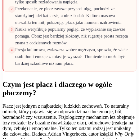
tylko sposób rozładowania napięcia.
Przekonanie, że płacz zawsze przynosi ulgę, pochodzi ze
2
starożytnej idei katharsis, a nie z badań. Kultura masowa
utrwaliła ten mit, pokazując płacz jako moment uzdrowienia.
Nauka weryfikuje popularny pogląd, że wypłakanie się zawsze
3
pomaga. Obraz jest bardziej złożony, niż sugeruje prosta recepta
znana z codziennych rozmów.
Presja kulturowa, zwłaszcza wobec mężczyzn, sprawia, że wiele
4
osób tłumi emocje zamiast je wyrażać. Tłumienie to może być
bardziej szkodliwe niż sam płacz.
Czym jest płacz i dlaczego w ogóle
płaczemy?
Płacz jest jednym z najbardziej ludzkich zachowań. To naturalny
odruch, który pojawia się w odpowiedzi na silne emocje, ból,
bezradność czy wzruszenie. Fizjologiczny mechanizm łez obejmuje
trzy rodzaje: łzy bazalne (nawilżające oko), odruchowe (reakcja na
dym, cebulę) i emocjonalne. Tylko ten ostatni rodzaj jest unikalny
dla człowieka. Badacz Adrian Vingerhoets, autor książki
Why Only