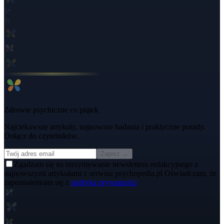
Zdrowie psychiczne co piątek
Najciekawsze artykuły, najnowsze badania i praktyczne porady.
Dołącz do czytelników.
Zapisz →
Zgadzam się na otrzymywanie newslettera redakcyjnego z
najnowszymi artykułami z serwisu psychopedia.pl Oświadczam, że
zapoznałem/am się z
polityką prywatności
.