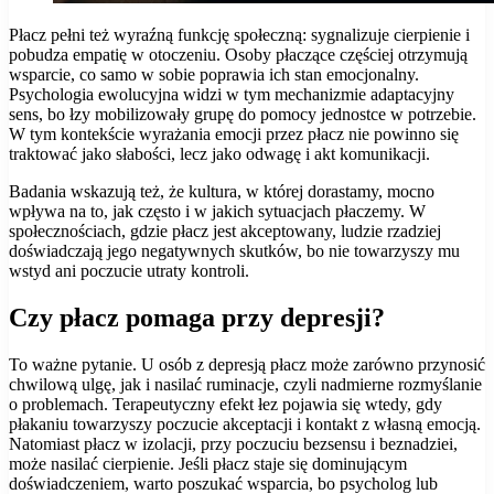
Płacz pełni też wyraźną funkcję społeczną: sygnalizuje cierpienie i
pobudza empatię w otoczeniu. Osoby płaczące częściej otrzymują
wsparcie, co samo w sobie poprawia ich stan emocjonalny.
Psychologia ewolucyjna widzi w tym mechanizmie adaptacyjny
sens, bo łzy mobilizowały grupę do pomocy jednostce w potrzebie.
W tym kontekście wyrażania emocji przez płacz nie powinno się
traktować jako słabości, lecz jako odwagę i akt komunikacji.
Badania wskazują też, że kultura, w której dorastamy, mocno
wpływa na to, jak często i w jakich sytuacjach płaczemy. W
społecznościach, gdzie płacz jest akceptowany, ludzie rzadziej
doświadczają jego negatywnych skutków, bo nie towarzyszy mu
wstyd ani poczucie utraty kontroli.
Czy płacz pomaga przy depresji?
To ważne pytanie. U osób z depresją płacz może zarówno przynosić
chwilową ulgę, jak i nasilać ruminacje, czyli nadmierne rozmyślanie
o problemach. Terapeutyczny efekt łez pojawia się wtedy, gdy
płakaniu towarzyszy poczucie akceptacji i kontakt z własną emocją.
Natomiast płacz w izolacji, przy poczuciu bezsensu i beznadziei,
może nasilać cierpienie. Jeśli płacz staje się dominującym
doświadczeniem, warto poszukać wsparcia, bo psycholog lub