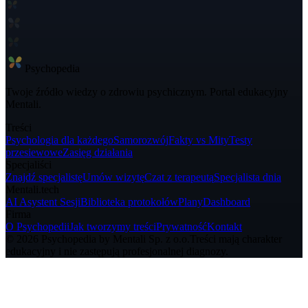
Psycho
pedia
Twoje źródło wiedzy o zdrowiu psychicznym. Portal edukacyjny
Mentali.
Treści
Psychologia dla każdego
Samorozwój
Fakty vs Mity
Testy
przesiewowe
Zasięg działania
Specjaliści
Znajdź specjalistę
Umów wizytę
Czat z terapeutą
Specjalista dnia
Mentali.tech
AI Asystent Sesji
Biblioteka protokołów
Plany
Dashboard
Firma
O Psychopedii
Jak tworzymy treści
Prywatność
Kontakt
© 2026 Psychopedia by Mentali Sp. z o.o.
Treści mają charakter
edukacyjny i nie zastępują profesjonalnej diagnozy.