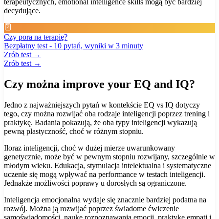
terapeutycznych, emotional intelligence skills mogą być bardziej
decydujące.
Czy pora na terapię?
Bezpłatny test - 10 pytań, wyniki w 3 minuty
Zrób test →
Zrób test →
Czy można improve your EQ and IQ?
Jedno z najważniejszych pytań w kontekście EQ vs IQ dotyczy
tego, czy można rozwijać oba rodzaje inteligencji poprzez trening i
praktykę. Badania pokazują, że oba typy inteligencji wykazują
pewną plastyczność, choć w różnym stopniu.
Iloraz inteligencji, choć w dużej mierze uwarunkowany
genetycznie, może być w pewnym stopniu rozwijany, szczególnie w
młodym wieku. Edukacja, stymulacja intelektualna i systematyczne
uczenie się mogą wpływać na performance w testach inteligencji.
Jednakże możliwości poprawy u dorosłych są ograniczone.
Inteligencja emocjonalna wydaje się znacznie bardziej podatna na
rozwój. Można ją rozwijać poprzez świadome ćwiczenie
samoświadomości, naukę rozpoznawania emocji, praktykę empati i