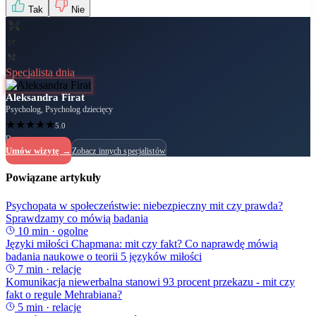
Tak
Nie
Specjalista dnia
Aleksandra Firat
Psycholog, Psycholog dziecięcy
★
★
★
★
★
5.0
Dostępny
Umów wizytę →
Zobacz innych specjalistów
Powiązane artykuły
Psychopata w społeczeństwie: niebezpieczny mit czy prawda?
Sprawdzamy co mówią badania
10
min ·
ogolne
Języki miłości Chapmana: mit czy fakt? Co naprawdę mówią
badania naukowe o teorii 5 języków miłości
7
min ·
relacje
Komunikacja niewerbalna stanowi 93 procent przekazu - mit czy
fakt o regule Mehrabiana?
5
min ·
relacje