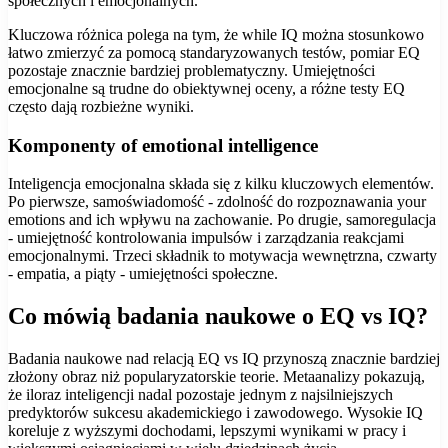
społecznych i emocjonalnych.
Kluczowa różnica polega na tym, że while IQ można stosunkowo
łatwo zmierzyć za pomocą standaryzowanych testów, pomiar EQ
pozostaje znacznie bardziej problematyczny. Umiejętności
emocjonalne są trudne do obiektywnej oceny, a różne testy EQ
często dają rozbieżne wyniki.
Komponenty of emotional intelligence
Inteligencja emocjonalna składa się z kilku kluczowych elementów.
Po pierwsze, samoświadomość - zdolność do rozpoznawania your
emotions and ich wpływu na zachowanie. Po drugie, samoregulacja
- umiejętność kontrolowania impulsów i zarządzania reakcjami
emocjonalnymi. Trzeci składnik to motywacja wewnętrzna, czwarty
- empatia, a piąty - umiejętności społeczne.
Co mówią badania naukowe o EQ vs IQ?
Badania naukowe nad relacją EQ vs IQ przynoszą znacznie bardziej
złożony obraz niż popularyzatorskie teorie. Metaanalizy pokazują,
że iloraz inteligencji nadal pozostaje jednym z najsilniejszych
predyktorów sukcesu akademickiego i zawodowego. Wysokie IQ
koreluje z wyższymi dochodami, lepszymi wynikami w pracy i