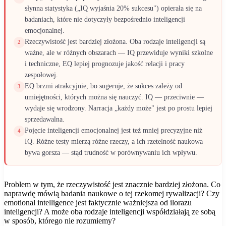
słynna statystyka („IQ wyjaśnia 20% sukcesu") opierała się na
badaniach, które nie dotyczyły bezpośrednio inteligencji
emocjonalnej.
Rzeczywistość jest bardziej złożona. Oba rodzaje inteligencji są
2
ważne, ale w różnych obszarach — IQ przewiduje wyniki szkolne
i techniczne, EQ lepiej prognozuje jakość relacji i pracy
zespołowej.
EQ brzmi atrakcyjnie, bo sugeruje, że sukces zależy od
3
umiejętności, których można się nauczyć. IQ — przeciwnie —
wydaje się wrodzony. Narracja „każdy może" jest po prostu lepiej
sprzedawalna.
Pojęcie inteligencji emocjonalnej jest też mniej precyzyjne niż
4
IQ. Różne testy mierzą różne rzeczy, a ich rzetelność naukowa
bywa gorsza — stąd trudność w porównywaniu ich wpływu.
Problem w tym, że rzeczywistość jest znacznie bardziej złożona. Co
naprawdę mówią badania naukowe o tej rzekomej rywalizacji? Czy
emotional intelligence jest faktycznie ważniejsza od ilorazu
inteligencji? A może oba rodzaje inteligencji współdziałają ze sobą
w sposób, którego nie rozumiemy?