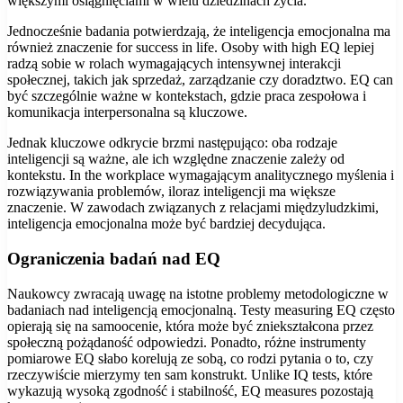
większymi osiągnięciami w wielu dziedzinach życia.
Jednocześnie badania potwierdzają, że inteligencja emocjonalna ma
również znaczenie for success in life. Osoby with high EQ lepiej
radzą sobie w rolach wymagających intensywnej interakcji
społecznej, takich jak sprzedaż, zarządzanie czy doradztwo. EQ can
być szczególnie ważne w kontekstach, gdzie praca zespołowa i
komunikacja interpersonalna są kluczowe.
Jednak kluczowe odkrycie brzmi następująco: oba rodzaje
inteligencji są ważne, ale ich względne znaczenie zależy od
kontekstu. In the workplace wymagającym analitycznego myślenia i
rozwiązywania problemów, iloraz inteligencji ma większe
znaczenie. W zawodach związanych z relacjami międzyludzkimi,
inteligencja emocjonalna może być bardziej decydująca.
Ograniczenia badań nad EQ
Naukowcy zwracają uwagę na istotne problemy metodologiczne w
badaniach nad inteligencją emocjonalną. Testy measuring EQ często
opierają się na samoocenie, która może być zniekształcona przez
społeczną pożądaność odpowiedzi. Ponadto, różne instrumenty
pomiarowe EQ słabo korelują ze sobą, co rodzi pytania o to, czy
rzeczywiście mierzymy ten sam konstrukt. Unlike IQ tests, które
wykazują wysoką zgodność i stabilność, EQ measures pozostają