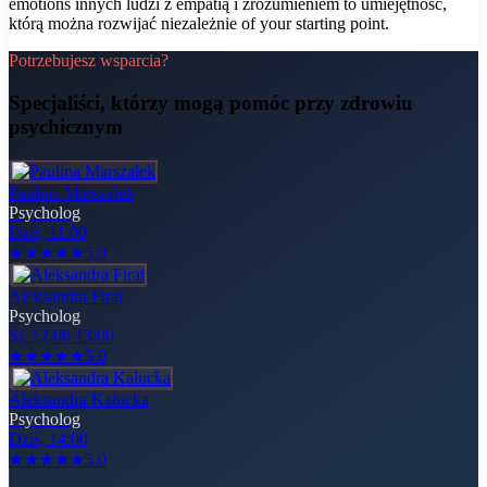
emotions innych ludzi z empatią i zrozumieniem to umiejętność,
którą można rozwijać niezależnie of your starting point.
Potrzebujesz wsparcia?
Specjaliści, którzy mogą pomóc
przy zdrowiu
psychicznym
Paulina Marszałek
Psycholog
Dziś, 11:00
★
★
★
★
★
5.0
Aleksandra Firat
Psycholog
Śr, 12.08 13:00
★
★
★
★
★
5.0
Aleksandra Kałucka
Psycholog
Dziś, 14:00
★
★
★
★
★
5.0