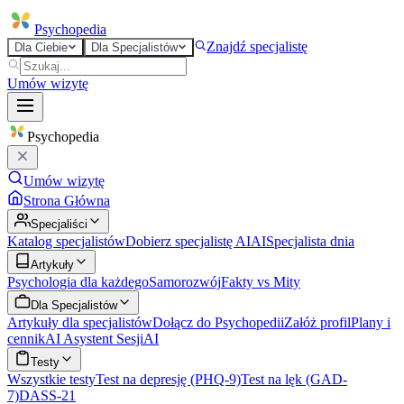
Psycho
pedia
Znajdź specjalistę
Dla Ciebie
Dla Specjalistów
Umów wizytę
Psycho
pedia
Umów wizytę
Strona Główna
Specjaliści
Katalog specjalistów
Dobierz specjalistę AI
AI
Specjalista dnia
Artykuły
Psychologia dla każdego
Samorozwój
Fakty vs Mity
Dla Specjalistów
Artykuły dla specjalistów
Dołącz do Psychopedii
Załóż profil
Plany i
cennik
AI Asystent Sesji
AI
Testy
Wszystkie testy
Test na depresję (PHQ-9)
Test na lęk (GAD-
7)
DASS-21