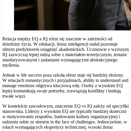
Relacja między EQ a IQ różni się znacznie w zależności od
dziedziny życia. W edukacji, iloraz inteligencji nadal pozostaje
silnym predyktorem osiągnięć akademickich. Uczniowie z wyższym
IQ zazwyczaj lepiej radzą sobie z materiałem teoretycznym, testami
standaryzowanymi i zadaniami wymagającymi abstrakcyjnego
myślenia.
Jednak w life success poza szkołą obraz staje się bardziej złożony.
W relacjach romantycznych i przyjaźniach, ability to understand and
manage emotions odgrywa kluczową rolę. Osoby z wysokim EQ
lepiej komunikują swoje potrzeby, rozwiązują konflikty i budują
trwałe więzi.
W kontekście zawodowym, znaczenie EQ vs IQ zależy od specyfiki
stanowiska. Liderzy z wysokim EQ are typically bardziej skuteczni
w motywowaniu zespołów, budowaniu kultury organizacyjnej i
radzeniu sobie ze stresem in the face of challenges. Jednocześnie, w
rolach wymagających ekspertyzy technicznej, wysoki iloraz