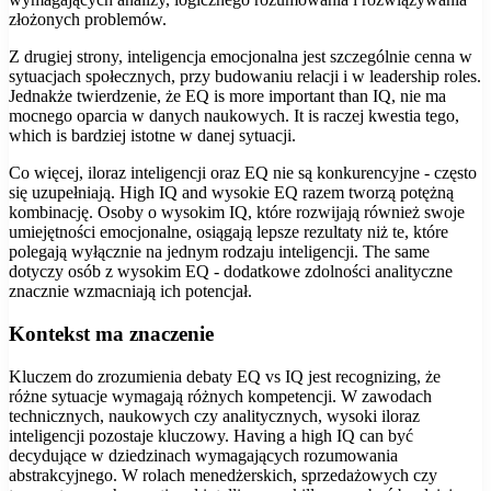
złożonych problemów.
Z drugiej strony, inteligencja emocjonalna jest szczególnie cenna w
sytuacjach społecznych, przy budowaniu relacji i w leadership roles.
Jednakże twierdzenie, że EQ is more important than IQ, nie ma
mocnego oparcia w danych naukowych. It is raczej kwestia tego,
which is bardziej istotne w danej sytuacji.
Co więcej, iloraz inteligencji oraz EQ nie są konkurencyjne - często
się uzupełniają. High IQ and wysokie EQ razem tworzą potężną
kombinację. Osoby o wysokim IQ, które rozwijają również swoje
umiejętności emocjonalne, osiągają lepsze rezultaty niż te, które
polegają wyłącznie na jednym rodzaju inteligencji. The same
dotyczy osób z wysokim EQ - dodatkowe zdolności analityczne
znacznie wzmacniają ich potencjał.
Kontekst ma znaczenie
Kluczem do zrozumienia debaty EQ vs IQ jest recognizing, że
różne sytuacje wymagają różnych kompetencji. W zawodach
technicznych, naukowych czy analitycznych, wysoki iloraz
inteligencji pozostaje kluczowy. Having a high IQ can być
decydujące w dziedzinach wymagających rozumowania
abstrakcyjnego. W rolach menedżerskich, sprzedażowych czy