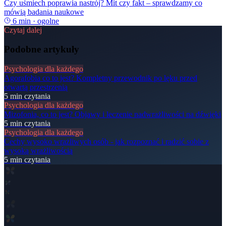
Czy uśmiech poprawia nastrój? Mit czy fakt – sprawdzamy co
mówią badania naukowe
6
min ·
ogolne
Czytaj dalej
Podobne artykuły
Psychologia dla każdego
Agorafobia co to jest? Kompletny przewodnik po lęku przed
otwartą przestrzenią
5
min czytania
Psychologia dla każdego
Mizofonia, co to jest? Objawy i leczenie nadwrażliwości na dźwięki
5
min czytania
Psychologia dla każdego
Cechy wysoko wrażliwych osób - jak rozpoznać i radzić sobie z
wysoką wrażliwością
5
min czytania