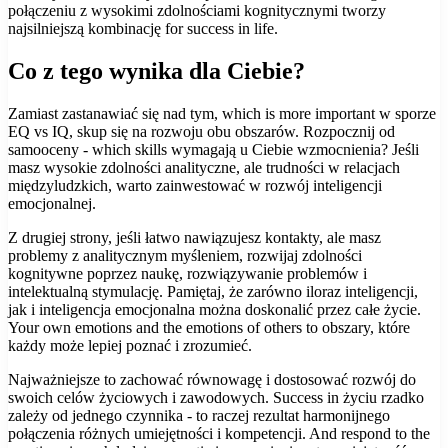
połączeniu z wysokimi zdolnościami kognitycznymi tworzy
najsilniejszą kombinację for success in life.
Co z tego wynika dla Ciebie?
Zamiast zastanawiać się nad tym, which is more important w sporze
EQ vs IQ, skup się na rozwoju obu obszarów. Rozpocznij od
samooceny - which skills wymagają u Ciebie wzmocnienia? Jeśli
masz wysokie zdolności analityczne, ale trudności w relacjach
międzyludzkich, warto zainwestować w rozwój inteligencji
emocjonalnej.
Z drugiej strony, jeśli łatwo nawiązujesz kontakty, ale masz
problemy z analitycznym myśleniem, rozwijaj zdolności
kognitywne poprzez naukę, rozwiązywanie problemów i
intelektualną stymulację. Pamiętaj, że zarówno iloraz inteligencji,
jak i inteligencja emocjonalna można doskonalić przez całe życie.
Your own emotions and the emotions of others to obszary, które
każdy może lepiej poznać i zrozumieć.
Najważniejsze to zachować równowagę i dostosować rozwój do
swoich celów życiowych i zawodowych. Success in życiu rzadko
zależy od jednego czynnika - to raczej rezultat harmonijnego
połączenia różnych umiejętności i kompetencji. And respond to the