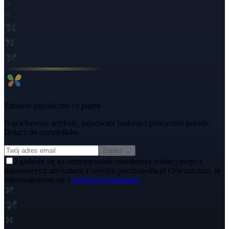
Zdrowie psychiczne co piątek
Najciekawsze artykuły, najnowsze badania i praktyczne porady.
Dołącz do czytelników.
Zapisz →
Zgadzam się na otrzymywanie newslettera redakcyjnego z
najnowszymi artykułami z serwisu psychopedia.pl Oświadczam, że
zapoznałem/am się z
polityką prywatności
.