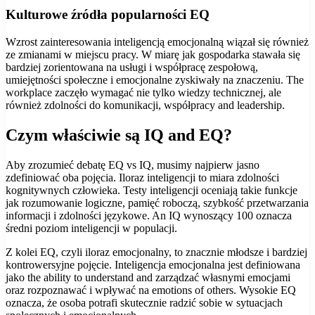
Kulturowe źródła popularności EQ
Wzrost zainteresowania inteligencją emocjonalną wiązał się również
ze zmianami w miejscu pracy. W miarę jak gospodarka stawała się
bardziej zorientowana na usługi i współpracę zespołową,
umiejętności społeczne i emocjonalne zyskiwały na znaczeniu. The
workplace zaczęło wymagać nie tylko wiedzy technicznej, ale
również zdolności do komunikacji, współpracy and leadership.
Czym właściwie są IQ and EQ?
Aby zrozumieć debatę EQ vs IQ, musimy najpierw jasno
zdefiniować oba pojęcia. Iloraz inteligencji to miara zdolności
kognitywnych człowieka. Testy inteligencji oceniają takie funkcje
jak rozumowanie logiczne, pamięć roboczą, szybkość przetwarzania
informacji i zdolności językowe. An IQ wynoszący 100 oznacza
średni poziom inteligencji w populacji.
Z kolei EQ, czyli iloraz emocjonalny, to znacznie młodsze i bardziej
kontrowersyjne pojęcie. Inteligencja emocjonalna jest definiowana
jako the ability to understand and zarządzać własnymi emocjami
oraz rozpoznawać i wpływać na emotions of others. Wysokie EQ
oznacza, że osoba potrafi skutecznie radzić sobie w sytuacjach