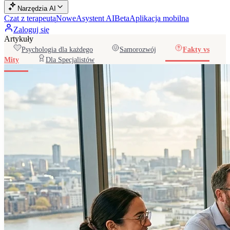
Narzędzia AI
Czat z terapeutą
Nowe
Asystent AI
Beta
Aplikacja mobilna
Zaloguj się
Artykuły
Psychologia dla każdego
Samorozwój
Fakty vs
Mity
Dla Specjalistów