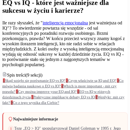
EQ vs IQ - które jest ważniejsze dla
sukcesu w życiu i karierze?
Ile razy słyszałeś, że "
inteligencja emocjonalna
jest ważniejsza od
IQ"? To stwierdzenie powtarza się wszędzie - od sal
konferencyjnych po poradniki rozwoju osobistego. Brzmi
przekonująco, prawda? W końcu przecież wszyscy znamy kogoś z
wysokim ilorazem inteligencji, kto nie radzi sobie w relacjach
międzyludzkich. Z kolei osoby z wysoką inteligencją emocjonalną
wydają się odnosić sukcesy w każdej dziedzinie życia. EQ vs IQ -
to porównanie stało się jednym z najgorętszych tematów w
psychologii popularnej.
Spis treści
(
9
sekcji
)
1
Skąd wzięło się porównanie EQ vs IQ?
2
Czym właściwie są IQ and EQ?
3
Co
mówią badania naukowe o EQ vs IQ?
4
Which is more important - mit czy
prawda?
5
Czy można improve your EQ and IQ?
6
EQ vs IQ w różnych
dziedzinach życia
7
Praktyczne implikacje debaty EQ vs IQ
8
Werdykt: mit czy
fakt?
9
Co z tego wynika dla Ciebie?
Najważniejsze informacje
Tezę „EQ > IQ" spopularyzował Daniel Goleman w 1995 r. Jego
1