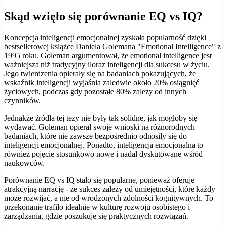
Skąd wzięło się porównanie EQ vs IQ?
Koncepcja inteligencji emocjonalnej zyskała popularność dzięki
bestsellerowej książce Daniela Golemana "Emotional Intelligence" z
1995 roku. Goleman argumentował, że emotional intelligence jest
ważniejsza niż tradycyjny iloraz inteligencji dla sukcesu w życiu.
Jego twierdzenia opierały się na badaniach pokazujących, że
wskaźnik inteligencji wyjaśnia zaledwie około 20% osiągnięć
życiowych, podczas gdy pozostałe 80% zależy od innych
czynników.
Jednakże źródła tej tezy nie były tak solidne, jak mogłoby się
wydawać. Goleman opierał swoje wnioski na różnorodnych
badaniach, które nie zawsze bezpośrednio odnosiły się do
inteligencji emocjonalnej. Ponadto, inteligencja emocjonalna to
również pojęcie stosunkowo nowe i nadal dyskutowane wśród
naukowców.
Porównanie EQ vs IQ stało się popularne, ponieważ oferuje
atrakcyjną narrację - że sukces zależy od umiejętności, które każdy
może rozwijać, a nie od wrodzonych zdolności kognitywnych. To
przekonanie trafiło idealnie w kulturę rozwoju osobistego i
zarządzania, gdzie poszukuje się praktycznych rozwiązań.