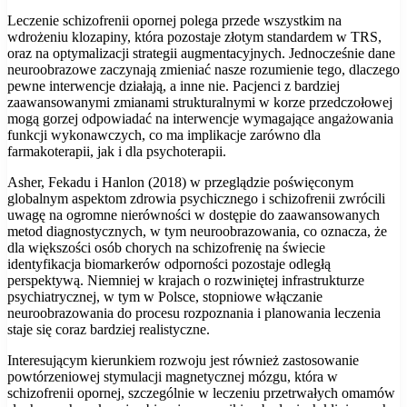
Leczenie schizofrenii opornej polega przede wszystkim na
wdrożeniu klozapiny, która pozostaje złotym standardem w TRS,
oraz na optymalizacji strategii augmentacyjnych. Jednocześnie dane
neuroobrazowe zaczynają zmieniać nasze rozumienie tego, dlaczego
pewne interwencje działają, a inne nie. Pacjenci z bardziej
zaawansowanymi zmianami strukturalnymi w korze przedczołowej
mogą gorzej odpowiadać na interwencje wymagające angażowania
funkcji wykonawczych, co ma implikacje zarówno dla
farmakoterapii, jak i dla psychoterapii.
Asher, Fekadu i Hanlon (2018) w przeglądzie poświęconym
globalnym aspektom zdrowia psychicznego i schizofrenii zwrócili
uwagę na ogromne nierówności w dostępie do zaawansowanych
metod diagnostycznych, w tym neuroobrazowania, co oznacza, że
dla większości osób chorych na schizofrenię na świecie
identyfikacja biomarkerów odporności pozostaje odległą
perspektywą. Niemniej w krajach o rozwiniętej infrastrukturze
psychiatrycznej, w tym w Polsce, stopniowe włączanie
neuroobrazowania do procesu rozpoznania i planowania leczenia
staje się coraz bardziej realistyczne.
Interesującym kierunkiem rozwoju jest również zastosowanie
powtórzeniowej stymulacji magnetycznej mózgu, która w
schizofrenii opornej, szczególnie w leczeniu przetrwałych omamów