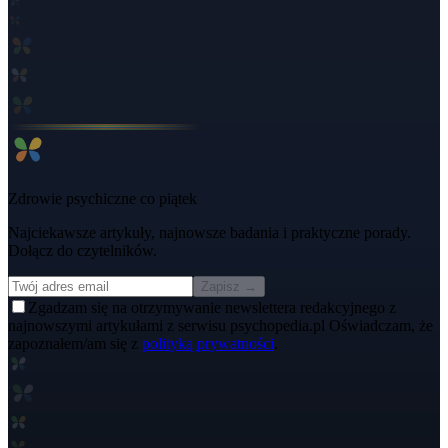
Zdrowie psychiczne co piątek
Najciekawsze artykuły, najnowsze badania i praktyczne porady.
Dołącz do czytelników.
Zapisz →
Zgadzam się na otrzymywanie newslettera redakcyjnego z
najnowszymi artykułami z serwisu psychopedia.pl Oświadczam, że
zapoznałem/am się z
polityką prywatności
.