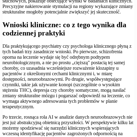
słuchowych, pokazuje obiecujące wyniki w badaniach klinicznych.
Precyzyjne nakierowanie stymulacji na regiony wykazujące zmiany
strukturalne mogłoby potencjalnie zwiększyć jej skuteczność.
Wnioski kliniczne: co z tego wynika dla
codziennej praktyki
Dla praktykującego psychiatry czy psychologa klinicznego płyną z
tych badań trzy zasadnicze wnioski. Po pierwsze, schizofrenia
oporna na leczenie wydaje się być odrębnym podtypem
neurobiologicznym, a nie po prostu „cięższą" postacią tej samej
choroby, co uzasadnia wcześniejsze rozważenie klozapiny u
pacjentów z określonymi cechami klinicznymi i, w miarę
dostępności, neuroobrazowymi. Po drugie, współwystępujące
czynniki, takie jak używanie konopi (szczególnie o wysokim
stężeniu THC), depresja czy choroby somatyczne, mogą nasilać
zmiany strukturalne mózgu i pogarszać odpowiedź na leczenie, co
wymaga aktywnego adresowania tych problemów w planie
terapeutycznym.
Po trzecie, rosnąca rola AI w analizie danych neuroobrazowych nie
jest już abstrakcyjną obietnicą przyszłości. W perspektywie kilku lat
możemy spodziewać się narzędzi klinicznych wspierających
wczesną identyfikację pacjentów zagrożonych odpornością na