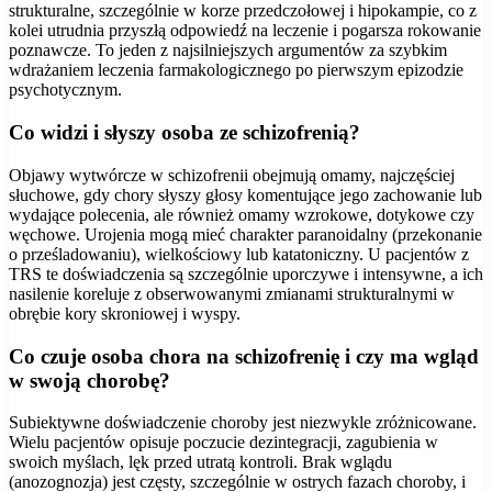
strukturalne, szczególnie w korze przedczołowej i hipokampie, co z
kolei utrudnia przyszłą odpowiedź na leczenie i pogarsza rokowanie
poznawcze. To jeden z najsilniejszych argumentów za szybkim
wdrażaniem leczenia farmakologicznego po pierwszym epizodzie
psychotycznym.
Co widzi i słyszy osoba ze schizofrenią?
Objawy wytwórcze w schizofrenii obejmują omamy, najczęściej
słuchowe, gdy chory słyszy głosy komentujące jego zachowanie lub
wydające polecenia, ale również omamy wzrokowe, dotykowe czy
węchowe. Urojenia mogą mieć charakter paranoidalny (przekonanie
o prześladowaniu), wielkościowy lub katatoniczny. U pacjentów z
TRS te doświadczenia są szczególnie uporczywe i intensywne, a ich
nasilenie koreluje z obserwowanymi zmianami strukturalnymi w
obrębie kory skroniowej i wyspy.
Co czuje osoba chora na schizofrenię i czy ma wgląd
w swoją chorobę?
Subiektywne doświadczenie choroby jest niezwykle zróżnicowane.
Wielu pacjentów opisuje poczucie dezintegracji, zagubienia w
swoich myślach, lęk przed utratą kontroli. Brak wglądu
(anozognozja) jest częsty, szczególnie w ostrych fazach choroby, i