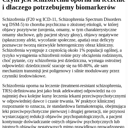
i dlaczego potrzebujemy biomarkerów
Schizofrenia (F20 wg ICD-11, Schizophrenia Spectrum Disorders
wg DSM-5) to choroba psychiczna o złożonej etiologii, w której
objawy pozytywne (urojenia, omamy, w tym charakterystyczne
omamy słuchowe, gdy pacjent słyszy głosy), objawy negatywne
(spłaszczony afekt, wycofanie społeczne, apatia) oraz deficyty
poznawcze tworzą niezwykle heterogeniczny obraz kliniczny.
Schizofrenia występuje z częstością około 1% populacji ogólnej, a
ryzyko wystąpienia schizofrenii rośnie przy obciążeniu rodzinnym,
choć pytanie, czy schizofrenia jest dziedziczna, wymaga ostrożnej
odpowiedzi: dziedziczność szacuje się na 60-80%, ale sam
mechanizm transmisji jest poligenowy i silnie modulowany przez
czynniki środowiskowe.
Schizofrenia oporna na leczenie (treatment-resistant schizophrenia,
TRS) definiowana jest jako brak adekwatnej odpowiedzi na co
najmniej dwa kolejne kursy leczenia lekami przeciwpsychotycznymi
w odpowiedniej dawce i czasie trwania. W praktyce klinicznej
rozpoznanie to oznacza, że standardowa farmakoterapia, obejmująca
leki przeciwpsychotyczne pierwszej i drugiej generacji, nie przynosi
wystarczającej redukcji objawów psychopatologicznych, a pacjent
kontynuuje doświadczanie ostrych objawów psychotycznych lub
istotnych objawów negatywnych mimo prawidłowo prowadzonego