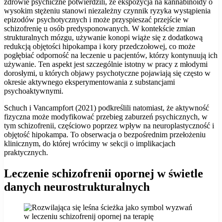
zdrowie psychiczne potwierdzili, że ekspozycja na kannabinoidy o
wysokim stężeniu stanowi niezależny czynnik ryzyka wystąpienia
epizodów psychotycznych i może przyspieszać przejście w
schizofrenię u osób predysponowanych. W kontekście zmian
strukturalnych mózgu, używanie konopi wiąże się z dodatkową
redukcją objętości hipokampa i kory przedczołowej, co może
pogłębiać odporność na leczenie u pacjentów, którzy kontynuują ich
używanie. Ten aspekt jest szczególnie istotny w pracy z młodymi
dorosłymi, u których objawy psychotyczne pojawiają się często w
okresie aktywnego eksperymentowania z substancjami
psychoaktywnymi.
Schuch i Vancampfort (2021) podkreślili natomiast, że aktywność
fizyczna może modyfikować przebieg zaburzeń psychicznych, w
tym schizofrenii, częściowo poprzez wpływ na neuroplastyczność i
objętość hipokampa. To obserwacja o bezpośrednim przełożeniu
klinicznym, do której wrócimy w sekcji o implikacjach
praktycznych.
Leczenie schizofrenii opornej w świetle
danych neurostrukturalnych