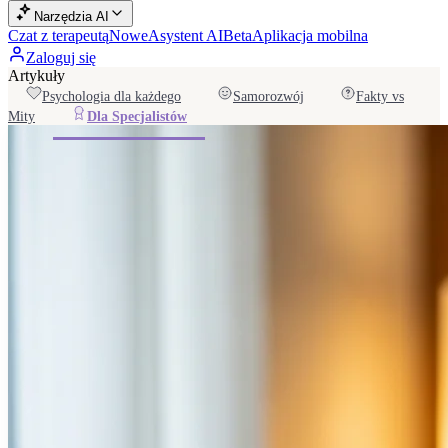
Narzędzia AI
Czat z terapeutą
Nowe
Asystent AI
Beta
Aplikacja mobilna
Zaloguj się
Artykuły
Psychologia dla każdego
Samorozwój
Fakty vs
Mity
Dla Specjalistów