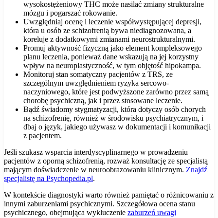
wysokostężeniowy THC może nasilać zmiany strukturalne
mózgu i pogarszać rokowanie.
Uwzględniaj ocenę i leczenie współwystępującej depresji,
która u osób ze schizofrenią bywa niediagnozowana, a
koreluje z dodatkowymi zmianami neurostrukturalnymi.
Promuj aktywność fizyczną jako element kompleksowego
planu leczenia, ponieważ dane wskazują na jej korzystny
wpływ na neuroplastyczność, w tym objętość hipokampa.
Monitoruj stan somatyczny pacjentów z TRS, ze
szczególnym uwzględnieniem ryzyka sercowo-
naczyniowego, które jest podwyższone zarówno przez samą
chorobę psychiczną, jak i przez stosowane leczenie.
Bądź świadomy stygmatyzacji, która dotyczy osób chorych
na schizofrenię, również w środowisku psychiatrycznym, i
dbaj o język, jakiego używasz w dokumentacji i komunikacji
z pacjentem.
Jeśli szukasz wsparcia interdyscyplinarnego w prowadzeniu
pacjentów z oporną schizofrenią, rozważ konsultację ze specjalistą
mającym doświadczenie w neuroobrazowaniu klinicznym.
Znajdź
specjalistę na Psychopedia.pl
.
W kontekście diagnostyki warto również pamiętać o różnicowaniu z
innymi zaburzeniami psychicznymi. Szczegółowa ocena stanu
psychicznego, obejmująca wykluczenie
zaburzeń uwagi