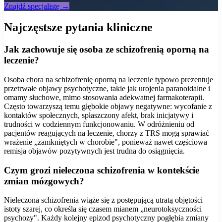
Znajdź specjalistę →
Najczęstsze pytania kliniczne
Jak zachowuje się osoba ze schizofrenią oporną na
leczenie?
Osoba chora na schizofrenię oporną na leczenie typowo prezentuje
przetrwałe objawy psychotyczne, takie jak urojenia paranoidalne i
omamy słuchowe, mimo stosowania adekwatnej farmakoterapii.
Często towarzyszą temu głębokie objawy negatywne: wycofanie z
kontaktów społecznych, spłaszczony afekt, brak inicjatywy i
trudności w codziennym funkcjonowaniu. W odróżnieniu od
pacjentów reagujących na leczenie, chorzy z TRS mogą sprawiać
wrażenie „zamkniętych w chorobie", ponieważ nawet częściowa
remisja objawów pozytywnych jest trudna do osiągnięcia.
Czym grozi nieleczona schizofrenia w kontekście
zmian mózgowych?
Nieleczona schizofrenia wiąże się z postępującą utratą objętości
istoty szarej, co określa się czasem mianem „neurotoksyczności
psychozy". Każdy kolejny epizod psychotyczny pogłębia zmiany