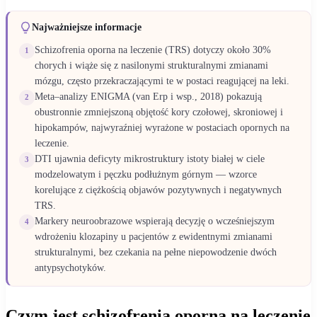
Najważniejsze informacje
Schizofrenia oporna na leczenie (TRS) dotyczy około 30%
1
chorych i wiąże się z nasilonymi strukturalnymi zmianami
mózgu, często przekraczającymi te w postaci reagującej na leki.
Meta–analizy ENIGMA (van Erp i wsp., 2018) pokazują
2
obustronnie zmniejszoną objętość kory czołowej, skroniowej i
hipokampów, najwyraźniej wyrażone w postaciach opornych na
leczenie.
DTI ujawnia deficyty mikrostruktury istoty białej w ciele
3
modzelowatym i pęczku podłużnym górnym — wzorce
korelujące z ciężkością objawów pozytywnych i negatywnych
TRS.
Markery neuroobrazowe wspierają decyzję o wcześniejszym
4
wdrożeniu klozapiny u pacjentów z ewidentnymi zmianami
strukturalnymi, bez czekania na pełne niepowodzenie dwóch
antypsychotyków.
Czym jest schizofrenia oporna na leczenie