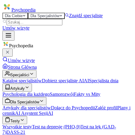
Psycho
pedia
Znajdź specjalistę
Dla Ciebie
Dla Specjalistów
Umów wizytę
Psycho
pedia
Umów wizytę
Strona Główna
Specjaliści
Katalog specjalistów
Dobierz specjalistę AI
AI
Specjalista dnia
Artykuły
Psychologia dla każdego
Samorozwój
Fakty vs Mity
Dla Specjalistów
Artykuły dla specjalistów
Dołącz do Psychopedii
Załóż profil
Plany i
cennik
AI Asystent Sesji
AI
Testy
Wszystkie testy
Test na depresję (PHQ-9)
Test na lęk (GAD-
7)
DASS-21