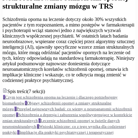
strukturalne zmiany mózgu w TRS
Schizofrenia oporna na leczenie dotyczy około 30% wszystkich
pacjentów z tym rozpoznaniem, a mimo postępów w farmakoterapii
i psychoterapii wciąż stanowi jedno z największych wyzwań
klinicznych współczesnej psychiatrii. W ostatnich latach badania
neuroobrazowe, wspierane coraz częściej przez algorytmy sztucznej
inteligencji (AI), ujawniły specyficzne wzorce zmian strukturalnych
mózgu, które mogą odróżniać pacjentów opornych na leczenie od
tych, którzy odpowiadają na standardową farmakoterapię. Niniejszy
artykuł podsumowuje najnowsze doniesienia dotyczące
neuroanatomicznych korelatów schizofrenii opornej, omawia ich
implikacje kliniczne i wskazuje, co te odkrycia mogą zmienić w
codziennej praktyce psychiatrycznej.
Spis treści
(
7
sekcji
)
1
Czym jest schizofrenia oporna na leczenie i dlaczego potrzebujemy
biomarkerów
2
Objawy schizofrenii opornej a zmiany strukturalne
mózgu
3
Przegląd najnowszych badań: co wiemy o neuroanatomii schizofrenii
opornej
4
Schizofrenia a depresja i zaburzenia współwystępujące w kontekście
zmian strukturalnych
5
Leczenie schizofrenii opornej w świetle danych
neurostrukturalnych
6
Wnioski kliniczne: co z tego wynika dla codziennej
praktyki
7
Implikacje dla praktyki psychiatrycznej i terapeutycznej