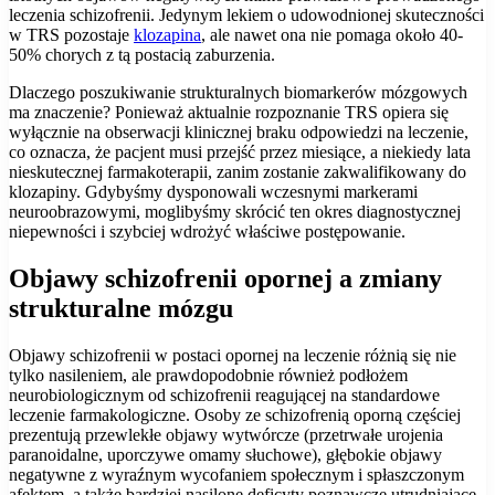
leczenia schizofrenii. Jedynym lekiem o udowodnionej skuteczności
w TRS pozostaje
klozapina
, ale nawet ona nie pomaga około 40-
50% chorych z tą postacią zaburzenia.
Dlaczego poszukiwanie strukturalnych biomarkerów mózgowych
ma znaczenie? Ponieważ aktualnie rozpoznanie TRS opiera się
wyłącznie na obserwacji klinicznej braku odpowiedzi na leczenie,
co oznacza, że pacjent musi przejść przez miesiące, a niekiedy lata
nieskutecznej farmakoterapii, zanim zostanie zakwalifikowany do
klozapiny. Gdybyśmy dysponowali wczesnymi markerami
neuroobrazowymi, moglibyśmy skrócić ten okres diagnostycznej
niepewności i szybciej wdrożyć właściwe postępowanie.
Objawy schizofrenii opornej a zmiany
strukturalne mózgu
Objawy schizofrenii w postaci opornej na leczenie różnią się nie
tylko nasileniem, ale prawdopodobnie również podłożem
neurobiologicznym od schizofrenii reagującej na standardowe
leczenie farmakologiczne. Osoby ze schizofrenią oporną częściej
prezentują przewlekłe objawy wytwórcze (przetrwałe urojenia
paranoidalne, uporczywe omamy słuchowe), głębokie objawy
negatywne z wyraźnym wycofaniem społecznym i spłaszczonym
afektem, a także bardziej nasilone deficyty poznawcze utrudniające