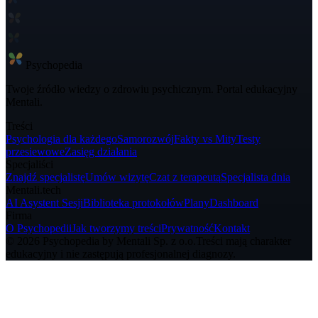
Psycho
pedia
Twoje źródło wiedzy o zdrowiu psychicznym. Portal edukacyjny
Mentali.
Treści
Psychologia dla każdego
Samorozwój
Fakty vs Mity
Testy
przesiewowe
Zasięg działania
Specjaliści
Znajdź specjalistę
Umów wizytę
Czat z terapeutą
Specjalista dnia
Mentali.tech
AI Asystent Sesji
Biblioteka protokołów
Plany
Dashboard
Firma
O Psychopedii
Jak tworzymy treści
Prywatność
Kontakt
© 2026 Psychopedia by Mentali Sp. z o.o.
Treści mają charakter
edukacyjny i nie zastępują profesjonalnej diagnozy.