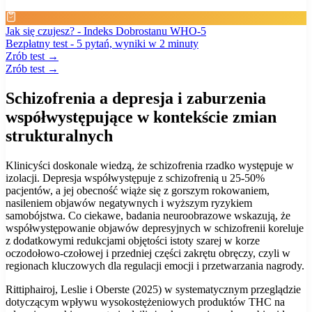
Jak się czujesz? - Indeks Dobrostanu WHO-5
Bezpłatny test - 5 pytań, wyniki w 2 minuty
Zrób test →
Zrób test →
Schizofrenia a depresja i zaburzenia
współwystępujące w kontekście zmian
strukturalnych
Klinicyści doskonale wiedzą, że schizofrenia rzadko występuje w
izolacji. Depresja współwystępuje z schizofrenią u 25-50%
pacjentów, a jej obecność wiąże się z gorszym rokowaniem,
nasileniem objawów negatywnych i wyższym ryzykiem
samobójstwa. Co ciekawe, badania neuroobrazowe wskazują, że
współwystępowanie objawów depresyjnych w schizofrenii koreluje
z dodatkowymi redukcjami objętości istoty szarej w korze
oczodołowo-czołowej i przedniej części zakrętu obręczy, czyli w
regionach kluczowych dla regulacji emocji i przetwarzania nagrody.
Rittiphairoj, Leslie i Oberste (2025) w systematycznym przeglądzie
dotyczącym wpływu wysokostężeniowych produktów THC na