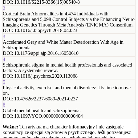
DOI:
10.1016/S2215-0366(15)00540-8
2
Cortical Brain Abnormalities in 4,474 Individuals with
Schizophrenia and 5,098 Control Subjects via the Enhancing Neuro
Imaging Genetics Through Meta Analysis (ENIGMA) Consortium.
DOI:
10.1016/j.biopsych.2018.04.023
3
Accelerated Gray and White Matter Deterioration With Age in
Schizophrenia.
DOI:
10.1176/appi.ajp.2016.16050610
4
Schizophrenia stigma in mental health professionals and associated
factors: A systematic review.
DOI:
10.1016/j.psychres.2020.113068
5
Physical activity, exercise, and mental disorders: it is time to move
on.
DOI:
10.47626/2237-6089-2021-0237
6
Global mental health and schizophrenia.
DOI:
10.1097/YCO.0000000000000404
Ważne:
Ten artykuł ma charakter informacyjny i nie zastępuje
konsultacji ze specjalistą zdrowia psychicznego. Jeśli potrzebujesz
pomocy, umów się na wizytę u psychologa lub psychiatry.