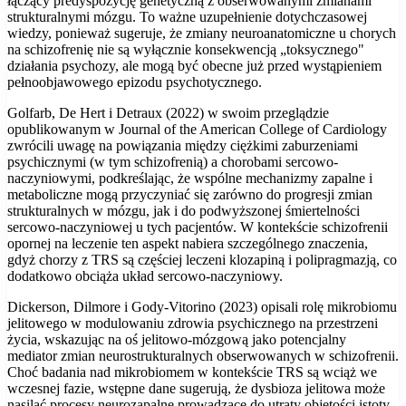
łączący predyspozycję genetyczną z obserwowanymi zmianami
strukturalnymi mózgu. To ważne uzupełnienie dotychczasowej
wiedzy, ponieważ sugeruje, że zmiany neuroanatomiczne u chorych
na schizofrenię nie są wyłącznie konsekwencją „toksycznego"
działania psychozy, ale mogą być obecne już przed wystąpieniem
pełnoobjawowego epizodu psychotycznego.
Golfarb, De Hert i Detraux (2022) w swoim przeglądzie
opublikowanym w Journal of the American College of Cardiology
zwrócili uwagę na powiązania między ciężkimi zaburzeniami
psychicznymi (w tym schizofrenią) a chorobami sercowo-
naczyniowymi, podkreślając, że wspólne mechanizmy zapalne i
metaboliczne mogą przyczyniać się zarówno do progresji zmian
strukturalnych w mózgu, jak i do podwyższonej śmiertelności
sercowo-naczyniowej u tych pacjentów. W kontekście schizofrenii
opornej na leczenie ten aspekt nabiera szczególnego znaczenia,
gdyż chorzy z TRS są częściej leczeni klozapiną i polipragmazją, co
dodatkowo obciąża układ sercowo-naczyniowy.
Dickerson, Dilmore i Gody-Vitorino (2023) opisali rolę mikrobiomu
jelitowego w modulowaniu zdrowia psychicznego na przestrzeni
życia, wskazując na oś jelitowo-mózgową jako potencjalny
mediator zmian neurostrukturalnych obserwowanych w schizofrenii.
Choć badania nad mikrobiomem w kontekście TRS są wciąż we
wczesnej fazie, wstępne dane sugerują, że dysbioza jelitowa może
nasilać procesy neurozapalne prowadzące do utraty objętości istoty