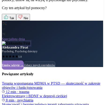
Czy ten artykuł był pomocny?
Tak
Nie
Specjalista dnia
Aleksandra Firat
Psycholog, Psycholog dziecięcy
★
★
★
★
★
5.0
Dostępny
Umów wizytę →
Zobacz innych specjalistów
Powiązane artykuły
Terapia wspomagana MDMA w PTSD — skuteczność w zakresie
objawów i funkcjonowania
12
min ·
trauma
Elektrowstrząsy i BDNF w depresji ciężkiej
8
min ·
psychiatria
Skuteczność i bezpieczeństwo terapii zaburzenia używania