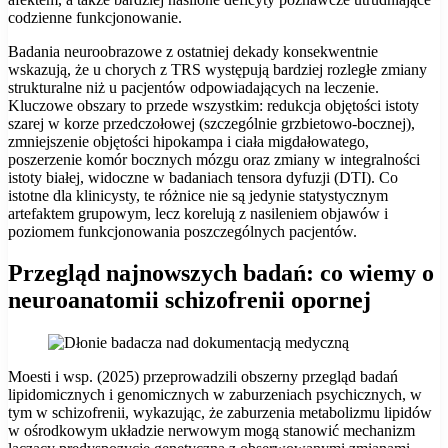
codzienne funkcjonowanie.
Badania neuroobrazowe z ostatniej dekady konsekwentnie
wskazują, że u chorych z TRS występują bardziej rozległe zmiany
strukturalne niż u pacjentów odpowiadających na leczenie.
Kluczowe obszary to przede wszystkim: redukcja objętości istoty
szarej w korze przedczołowej (szczególnie grzbietowo-bocznej),
zmniejszenie objętości hipokampa i ciała migdałowatego,
poszerzenie komór bocznych mózgu oraz zmiany w integralności
istoty białej, widoczne w badaniach tensora dyfuzji (DTI). Co
istotne dla klinicysty, te różnice nie są jedynie statystycznym
artefaktem grupowym, lecz korelują z nasileniem objawów i
poziomem funkcjonowania poszczególnych pacjentów.
Przegląd najnowszych badań: co wiemy o
neuroanatomii schizofrenii opornej
Moesti i wsp. (2025) przeprowadzili obszerny przegląd badań
lipidomicznych i genomicznych w zaburzeniach psychicznych, w
tym w schizofrenii, wykazując, że zaburzenia metabolizmu lipidów
w ośrodkowym układzie nerwowym mogą stanowić mechanizm