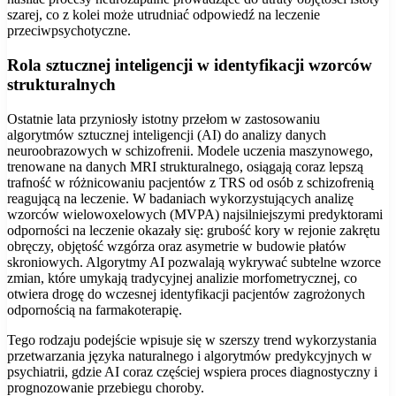
szarej, co z kolei może utrudniać odpowiedź na leczenie
przeciwpsychotyczne.
Rola sztucznej inteligencji w identyfikacji wzorców
strukturalnych
Ostatnie lata przyniosły istotny przełom w zastosowaniu
algorytmów sztucznej inteligencji (AI) do analizy danych
neuroobrazowych w schizofrenii. Modele uczenia maszynowego,
trenowane na danych MRI strukturalnego, osiągają coraz lepszą
trafność w różnicowaniu pacjentów z TRS od osób z schizofrenią
reagującą na leczenie. W badaniach wykorzystujących analizę
wzorców wielowoxelowych (MVPA) najsilniejszymi predyktorami
odporności na leczenie okazały się: grubość kory w rejonie zakrętu
obręczy, objętość wzgórza oraz asymetrie w budowie płatów
skroniowych. Algorytmy AI pozwalają wykrywać subtelne wzorce
zmian, które umykają tradycyjnej analizie morfometrycznej, co
otwiera drogę do wczesnej identyfikacji pacjentów zagrożonych
odpornością na farmakoterapię.
Tego rodzaju podejście wpisuje się w szerszy trend wykorzystania
przetwarzania języka naturalnego i algorytmów predykcyjnych w
psychiatrii, gdzie AI coraz częściej wspiera proces diagnostyczny i
prognozowanie przebiegu choroby.