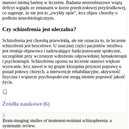
stanowi istotną barierę w leczeniu. Badania neuroobrazowe wiążą
deficyt wglądu ze zmianami w korze przedczołowej przyśrodkowej,
co sugeruje, że nie jest to „zwykły opór", lecz objaw choroby o
podłożu neurobiologicznym.
Czy schizofrenia jest uleczalna?
Schizofrenia jest chorobą przewlekłą, ale nie oznacza to, że leczenie
schizofrenii jest bezcelowe. U znacznej części pacjentów możliwa
jest remisja objawowa i zadowalające funkcjonowanie społeczne,
szczególnie przy wczesnym wdrożeniu odpowiedniej farmakoterapii
i psychoterapii. Schizofrenia oporna na leczenie stanowi większe
wyzwanie, lecz nawet w tej grupie klozapina przynosi poprawę u
ponad połowy chorych, a interwencje rehabilitacyjne, aktywność
fizyczna i wsparcie psychospołeczne mogą istotnie poprawić jakość
życia.
Źródła naukowe (
6
)
1
Brain-imaging studies of treatment-resistant schizophrenia: a
systematic review.