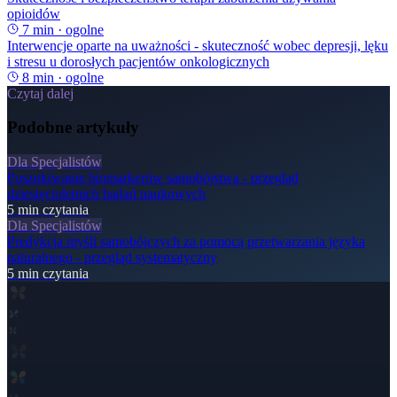
opioidów
7
min ·
ogolne
Interwencje oparte na uważności - skuteczność wobec depresji, lęku
i stresu u dorosłych pacjentów onkologicznych
8
min ·
ogolne
Czytaj dalej
Podobne artykuły
Dla Specjalistów
Poszukiwanie biomarkerów samobójstwa - przegląd
dziesięcioletnich badań naukowych
5
min czytania
Dla Specjalistów
Predykcja myśli samobójczych za pomocą przetwarzania języka
naturalnego - przegląd systematyczny
5
min czytania