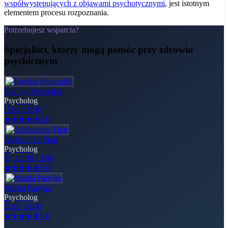
współwystępujących z objawami psychotycznymi
, jest istotnym
elementem procesu rozpoznania.
Potrzebujesz wsparcia?
Specjaliści, którzy mogą pomóc
przy zdrowiu
psychicznym
Paulina Marszałek
Psycholog
Dziś, 18:00
★
★
★
★
★
5.0
Aleksandra Firat
Psycholog
Śr, 12.08 13:00
★
★
★
★
★
5.0
Mariia Partyka
Psycholog
Dziś, 19:00
★
★
★
★
★
5.0