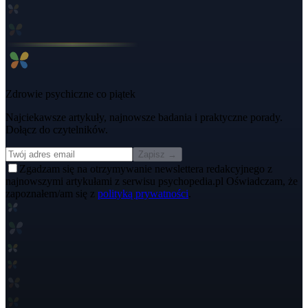
Zdrowie psychiczne co piątek
Najciekawsze artykuły, najnowsze badania i praktyczne porady.
Dołącz do czytelników.
Zapisz →
Zgadzam się na otrzymywanie newslettera redakcyjnego z
najnowszymi artykułami z serwisu psychopedia.pl Oświadczam, że
zapoznałem/am się z
polityką prywatności
.