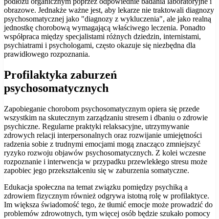
podłożu organicznym poprzez odpowiednie badania laboratoryjne i
obrazowe. Jednakże ważne jest, aby lekarze nie traktowali diagnozy
psychosomatycznej jako "diagnozy z wykluczenia", ale jako realną
jednostkę chorobową wymagającą właściwego leczenia. Ponadto
współpraca między specjalistami różnych dziedzin, internistami,
psychiatrami i psychologami, często okazuje się niezbędna dla
prawidłowego rozpoznania.
Profilaktyka zaburzeń
psychosomatycznych
Zapobieganie chorobom psychosomatycznym opiera się przede
wszystkim na skutecznym zarządzaniu stresem i dbaniu o zdrowie
psychiczne. Regularne praktyki relaksacyjne, utrzymywanie
zdrowych relacji interpersonalnych oraz rozwijanie umiejętności
radzenia sobie z trudnymi emocjami mogą znacząco zmniejszyć
ryzyko rozwoju objawów psychosomatycznych. Z kolei wczesne
rozpoznanie i interwencja w przypadku przewlekłego stresu może
zapobiec jego przekształceniu się w zaburzenia somatyczne.
Edukacja społeczna na temat związku pomiędzy psychiką a
zdrowiem fizycznym również odgrywa istotną rolę w profilaktyce.
Im większa świadomość tego, że tłumić emocje może prowadzić do
problemów zdrowotnych, tym więcej osób będzie szukało pomocy