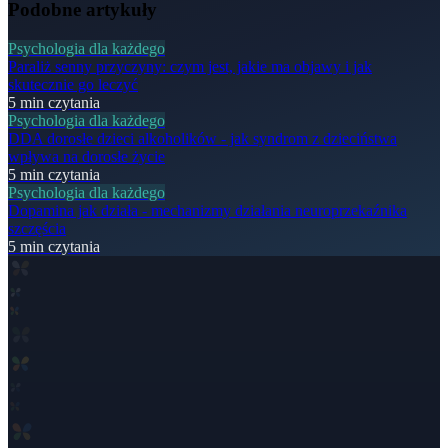
Podobne artykuły
Psychologia dla każdego
Paraliż senny przyczyny: czym jest, jakie ma objawy i jak
skutecznie go leczyć
5
min czytania
Psychologia dla każdego
DDA dorosłe dzieci alkoholików - jak syndrom z dzieciństwa
wpływa na dorosłe życie
5
min czytania
Psychologia dla każdego
Dopamina jak działa - mechanizmy działania neuroprzekaźnika
szczęścia
5
min czytania