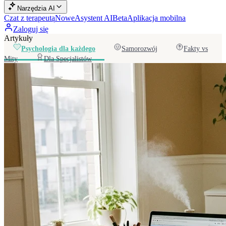
Narzędzia AI
Czat z terapeutą
Nowe
Asystent AI
Beta
Aplikacja mobilna
Zaloguj się
Artykuły
Psychologia dla każdego
Samorozwój
Fakty vs
Mity
Dla Specjalistów