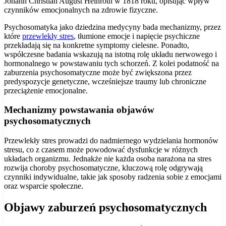
Johann Christian August Heinroth w 1818 roku, opisując wpływ
czynników emocjonalnych na zdrowie fizyczne.
Psychosomatyka jako dziedzina medycyny bada mechanizmy, przez
które
przewlekły stres
, tłumione emocje i napięcie psychiczne
przekładają się na konkretne symptomy cielesne. Ponadto,
współczesne badania wskazują na istotną rolę układu nerwowego i
hormonalnego w powstawaniu tych schorzeń. Z kolei podatność na
zaburzenia psychosomatyczne może być zwiększona przez
predyspozycje genetyczne, wcześniejsze traumy lub chroniczne
przeciążenie emocjonalne.
Mechanizmy powstawania objawów
psychosomatycznych
Przewlekły stres prowadzi do nadmiernego wydzielania hormonów
stresu, co z czasem może powodować dysfunkcje w różnych
układach organizmu. Jednakże nie każda osoba narażona na stres
rozwija choroby psychosomatyczne, kluczową rolę odgrywają
czynniki indywidualne, takie jak sposoby radzenia sobie z emocjami
oraz wsparcie społeczne.
Objawy zaburzeń psychosomatycznych