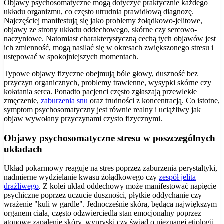
Objawy psychosomatyczne mogą dotyczyć praktycznie każdego
układu organizmu, co często utrudnia prawidłową diagnozę.
Najczęściej manifestują się jako problemy żołądkowo-jelitowe,
objawy ze strony układu oddechowego, skórne czy sercowo-
naczyniowe. Natomiast charakterystyczną cechą tych objawów jest
ich zmienność, mogą nasilać się w okresach zwiększonego stresu i
ustępować w spokojniejszych momentach.
Typowe objawy fizyczne obejmują bóle głowy, duszność bez
przyczyn organicznych, problemy trawienne, wysypki skórne czy
kołatania serca. Ponadto pacjenci często zgłaszają przewlekłe
zmęczenie,
zaburzenia snu
oraz trudności z koncentracją. Co istotne,
symptom psychosomatyczny jest równie realny i uciążliwy jak
objaw wywołany przyczynami czysto fizycznymi.
Objawy psychosomatyczne stresu w poszczególnych
układach
Układ pokarmowy reaguje na stres poprzez zaburzenia perystaltyki,
nadmierne wydzielanie kwasu żołądkowego czy
zespół jelita
drażliwego
. Z kolei układ oddechowy może manifestować napięcie
psychiczne poprzez uczucie duszności, płytkie oddychanie czy
wrażenie "kuli w gardle". Jednocześnie skóra, będąca największym
organem ciała, często odzwierciedla stan emocjonalny poprzez
atopowe zapalenie skóry, wypryski czy świąd o nieznanej etiologii.