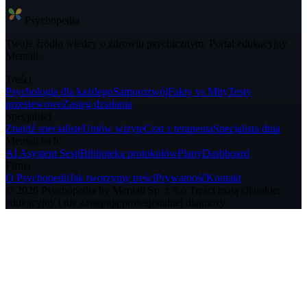
Psycho
pedia
Twoje źródło wiedzy o zdrowiu psychicznym. Portal edukacyjny
Mentali.
Treści
Psychologia dla każdego
Samorozwój
Fakty vs Mity
Testy
przesiewowe
Zasięg działania
Specjaliści
Znajdź specjalistę
Umów wizytę
Czat z terapeutą
Specjalista dnia
Mentali.tech
AI Asystent Sesji
Biblioteka protokołów
Plany
Dashboard
Firma
O Psychopedii
Jak tworzymy treści
Prywatność
Kontakt
© 2026 Psychopedia by Mentali Sp. z o.o.
Treści mają charakter
edukacyjny i nie zastępują profesjonalnej diagnozy.