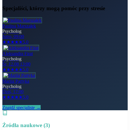
Specjaliści, którzy mogą pomóc
przy stresie
Paulina Marszałek
Psycholog
Jutro, 09:00
★
★
★
★
★
5.0
Aleksandra Firat
Psycholog
Śr, 12.08 13:00
★
★
★
★
★
5.0
Mariia Partyka
Psycholog
Dziś, 17:00
★
★
★
★
★
5.0
Znajdź specjalistę →
Źródła naukowe (
3
)