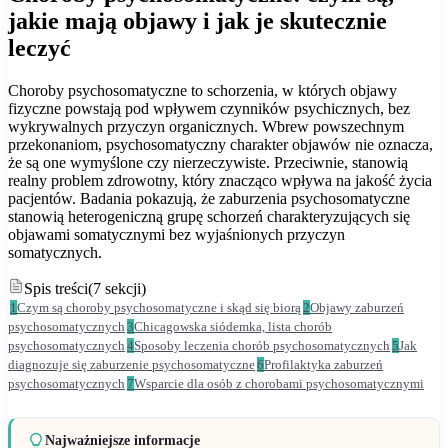
jakie mają objawy i jak je skutecznie
leczyć
Choroby psychosomatyczne to schorzenia, w których objawy
fizyczne powstają pod wpływem czynników psychicznych, bez
wykrywalnych przyczyn organicznych. Wbrew powszechnym
przekonaniom, psychosomatyczny charakter objawów nie oznacza,
że są one wymyślone czy nierzeczywiste. Przeciwnie, stanowią
realny problem zdrowotny, który znacząco wpływa na jakość życia
pacjentów. Badania pokazują, że zaburzenia psychosomatyczne
stanowią heterogeniczną grupę schorzeń charakteryzujących się
objawami somatycznymi bez wyjaśnionych przyczyn
somatycznych.
Spis treści
(
7
sekcji
)
1
Czym są choroby psychosomatyczne i skąd się biorą
2
Objawy zaburzeń
psychosomatycznych
3
Chicagowska siódemka, lista chorób
psychosomatycznych
4
Sposoby leczenia chorób psychosomatycznych
5
Jak
diagnozuje się zaburzenie psychosomatyczne
6
Profilaktyka zaburzeń
psychosomatycznych
7
Wsparcie dla osób z chorobami psychosomatycznymi
Najważniejsze informacje