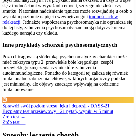
psychosomatycznym. Na przykład, astma oskrzelowa często wiąże
się z trudnościami w wyrażaniu emocji, szczególnie złości czy
smutku. Natomiast nadciśnienie tętnicze może rozwijać się u osób o
wysokim poziomie napięcia wewnętrznego i
trudnościach w
relaksacji
. Jednakże współczesna psychosomatyka nie ogranicza się
do tej listy, zaburzenia psychosomatyczne mogą dotyczyć niemal
każdego narządu czy układu.
Inne przykłady schorzeń psychosomatycznych
Poza chicagowską siódemką, psychosomatyczny charakter może
mieć cukrzyca typu 2, przewlekłe bóle kręgosłupa, zespół
przewlekłego zmęczenia czy niektóre zaburzenia
autoimmunologiczne. Ponadto do kategorii tej zalicza się również
funkcjonalne zaburzenia jelitowe, w których organiczny podkład
jest minimalny, ale objawy znacząco wpływają na codzienne
funkcjonowanie.
Sprawdź swój poziom stresu, lęku i depresji - DASS-21
Bezpłatny test przesiewowy - 21 pytań, wyniki w 5 minut
Zrób test →
Zrób test →
Sposoby leczenia chorób