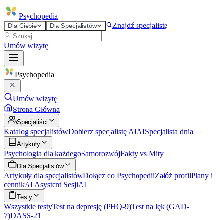
Psycho
pedia
Znajdź specjalistę
Dla Ciebie
Dla Specjalistów
Umów wizytę
Psycho
pedia
Umów wizytę
Strona Główna
Specjaliści
Katalog specjalistów
Dobierz specjalistę AI
AI
Specjalista dnia
Artykuły
Psychologia dla każdego
Samorozwój
Fakty vs Mity
Dla Specjalistów
Artykuły dla specjalistów
Dołącz do Psychopedii
Załóż profil
Plany i
cennik
AI Asystent Sesji
AI
Testy
Wszystkie testy
Test na depresję (PHQ-9)
Test na lęk (GAD-
7)
DASS-21