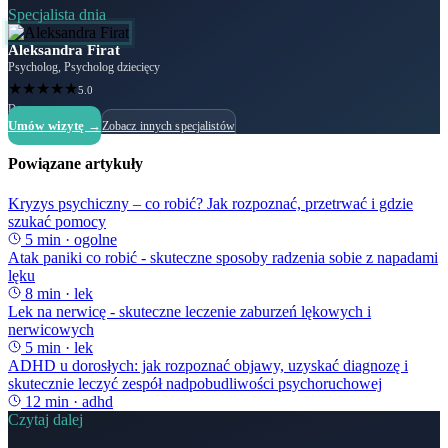
Specjalista dnia
Aleksandra Firat
Psycholog, Psycholog dziecięcy
★
★
★
★
★
5.0
Dostępny
Umów wizytę →
Zobacz innych specjalistów
Powiązane artykuły
Kryzys psychiczny – co robić? Jak rozpoznać, przetrwać i gdzie
szukać pomocy
5
min ·
ogolne
Atak paniki co robić - skuteczne sposoby radzenia sobie z napadami
lęku
8
min ·
lek
Lek na nerwicę - skuteczne leczenie zaburzeń lękowych i
nerwicowych
5
min ·
lek
ADHD u dorosłych: jak rozpoznać objawy, uzyskać diagnozę i
skutecznie leczyć zespół nadpobudliwości psychoruchowej
12
min ·
adhd
Czytaj dalej