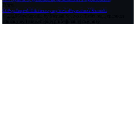
Firma
O Psychopedii
Jak tworzymy treści
Prywatność
Kontakt
© 2026 Psychopedia by Mentali Sp. z o.o.
Treści mają charakter
edukacyjny i nie zastępują profesjonalnej diagnozy.