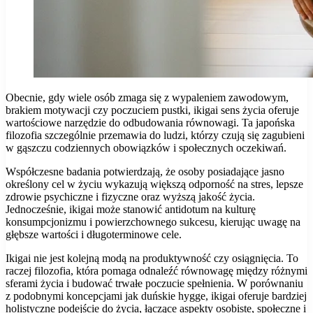
Obecnie, gdy wiele osób zmaga się z wypaleniem zawodowym,
brakiem motywacji czy poczuciem pustki, ikigai sens życia oferuje
wartościowe narzędzie do odbudowania równowagi. Ta japońska
filozofia szczególnie przemawia do ludzi, którzy czują się zagubieni
w gąszczu codziennych obowiązków i społecznych oczekiwań.
Współczesne badania potwierdzają, że osoby posiadające jasno
określony cel w życiu wykazują większą odporność na stres, lepsze
zdrowie psychiczne i fizyczne oraz wyższą jakość życia.
Jednocześnie, ikigai może stanowić antidotum na kulturę
konsumpcjonizmu i powierzchownego sukcesu, kierując uwagę na
głębsze wartości i długoterminowe cele.
Ikigai nie jest kolejną modą na produktywność czy osiągnięcia. To
raczej filozofia, która pomaga odnaleźć równowagę między różnymi
sferami życia i budować trwałe poczucie spełnienia. W porównaniu
z podobnymi koncepcjami jak duńskie hygge, ikigai oferuje bardziej
holistyczne podejście do życia, łączące aspekty osobiste, społeczne i