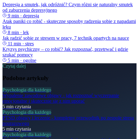
Depresja a smutek, jak odróżnić? Czym różni się naturalny smutek
od zaburzenia depresyjnego
9
min ·
depresja
Atak paniki co robić - skuteczne sposoby radzenia sobie z napadami
lęku
8
min ·
lek
Jak radzić sobie ze stresem w pracy, 7 technik opartych na nauce
11
min ·
stres
Kryzys psychiczny – co robić? Jak rozpoznać, przetrwać i gdzie
szukać pomocy
5
min ·
ogolne
Czytaj dalej
Podobne artykuły
Psychologia dla każdego
Wypalenie zawodowe objawy - jak rozpoznać wyczerpanie
emocjonalne i skutecznie się z nim uporać
5
min czytania
Psychologia dla każdego
PTSD objawy i leczenie - kompletny przewodnik po zespole stresu
pourazowego
5
min czytania
Psychologia dla każdego