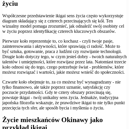
życiu
Współczesne przedstawienie ikigai sens życia często wykorzystuje
diagram składający się z czterech przecinających się kół. Ten
wizualny model pomaga zrozumieć, jak odnaleźć swój osobisty cel
w życiu poprzez identyfikację czterech kluczowych obszarów.
Pierwsze koło reprezentuje to, co kochasz - czyli twoje pasje,
zainteresowania i aktywności, które sprawiają ci radość. Może to
być sztuka, gotowanie, praca z ludźmi czy rozwijanie technologii.
Drugie koło dotyczy tego, w czym jesteś dobry - twoich naturalnych
talentów i umiejętności, które rozwijasz przez lata. Natomiast trzecie
koło odnosi się do tego, czego potrzebuje świat - problemów, które
możesz rozwiązać i wartości, jakie możesz wnieść do społeczności.
Czwarte koło obejmuje to, za co możesz być wynagradzany - nie
tylko finansowo, ale także poprzez uznanie, satysfakcję czy
poczucie przydatności. Gdy te cztery obszary przecinają się,
powstaje ikigai - twój unikalny sens życia. Jednakże, tradycyjna
japońska filozofia wskazuje, że prawdziwe ikigai to nie tylko punkt
przecięcia tych sfer, ale sposób bycia i myślenia o życiu.
Życie mieszkańców Okinawy jako
przykład ikigai