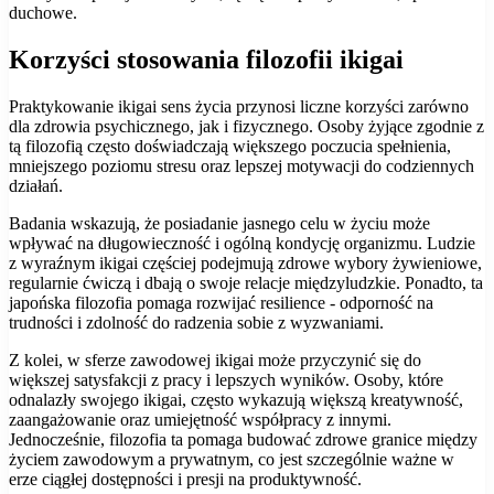
duchowe.
Korzyści stosowania filozofii ikigai
Praktykowanie ikigai sens życia przynosi liczne korzyści zarówno
dla zdrowia psychicznego, jak i fizycznego. Osoby żyjące zgodnie z
tą filozofią często doświadczają większego poczucia spełnienia,
mniejszego poziomu stresu oraz lepszej motywacji do codziennych
działań.
Badania wskazują, że posiadanie jasnego celu w życiu może
wpływać na długowieczność i ogólną kondycję organizmu. Ludzie
z wyraźnym ikigai częściej podejmują zdrowe wybory żywieniowe,
regularnie ćwiczą i dbają o swoje relacje międzyludzkie. Ponadto, ta
japońska filozofia pomaga rozwijać resilience - odporność na
trudności i zdolność do radzenia sobie z wyzwaniami.
Z kolei, w sferze zawodowej ikigai może przyczynić się do
większej satysfakcji z pracy i lepszych wyników. Osoby, które
odnalazły swojego ikigai, często wykazują większą kreatywność,
zaangażowanie oraz umiejętność współpracy z innymi.
Jednocześnie, filozofia ta pomaga budować zdrowe granice między
życiem zawodowym a prywatnym, co jest szczególnie ważne w
erze ciągłej dostępności i presji na produktywność.