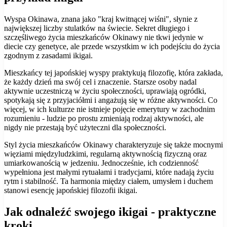
Wyspa Okinawa, znana jako "kraj kwitnącej wiśni", słynie z
największej liczby stulatków na świecie. Sekret długiego i
szczęśliwego życia mieszkańców Okinawy nie tkwi jedynie w
diecie czy genetyce, ale przede wszystkim w ich podejściu do życia
zgodnym z zasadami ikigai.
Mieszkańcy tej japońskiej wyspy praktykują filozofię, która zakłada,
że każdy dzień ma swój cel i znaczenie. Starsze osoby nadal
aktywnie uczestniczą w życiu społeczności, uprawiają ogródki,
spotykają się z przyjaciółmi i angażują się w różne aktywności. Co
więcej, w ich kulturze nie istnieje pojęcie emerytury w zachodnim
rozumieniu - ludzie po prostu zmieniają rodzaj aktywności, ale
nigdy nie przestają być użyteczni dla społeczności.
Styl życia mieszkańców Okinawy charakteryzuje się także mocnymi
więziami międzyludzkimi, regularną aktywnością fizyczną oraz
umiarkowanością w jedzeniu. Jednocześnie, ich codzienność
wypełniona jest małymi rytuałami i tradycjami, które nadają życiu
rytm i stabilność. Ta harmonia między ciałem, umysłem i duchem
stanowi esencję japońskiej filozofii ikigai.
Jak odnaleźć swojego ikigai - praktyczne
kroki