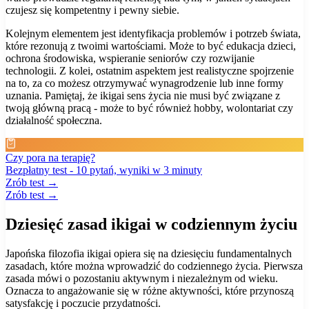
czujesz się kompetentny i pewny siebie.
Kolejnym elementem jest identyfikacja problemów i potrzeb świata,
które rezonują z twoimi wartościami. Może to być edukacja dzieci,
ochrona środowiska, wspieranie seniorów czy rozwijanie
technologii. Z kolei, ostatnim aspektem jest realistyczne spojrzenie
na to, za co możesz otrzymywać wynagrodzenie lub inne formy
uznania. Pamiętaj, że ikigai sens życia nie musi być związane z
twoją główną pracą - może to być również hobby, wolontariat czy
działalność społeczna.
Czy pora na terapię?
Bezpłatny test - 10 pytań, wyniki w 3 minuty
Zrób test →
Zrób test →
Dziesięć zasad ikigai w codziennym życiu
Japońska filozofia ikigai opiera się na dziesięciu fundamentalnych
zasadach, które można wprowadzić do codziennego życia. Pierwsza
zasada mówi o pozostaniu aktywnym i niezależnym od wieku.
Oznacza to angażowanie się w różne aktywności, które przynoszą
satysfakcję i poczucie przydatności.