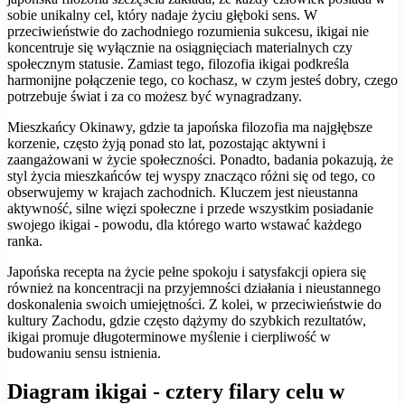
sobie unikalny cel, który nadaje życiu głęboki sens. W
przeciwieństwie do zachodniego rozumienia sukcesu, ikigai nie
koncentruje się wyłącznie na osiągnięciach materialnych czy
społecznym statusie. Zamiast tego, filozofia ikigai podkreśla
harmonijne połączenie tego, co kochasz, w czym jesteś dobry, czego
potrzebuje świat i za co możesz być wynagradzany.
Mieszkańcy Okinawy, gdzie ta japońska filozofia ma najgłębsze
korzenie, często żyją ponad sto lat, pozostając aktywni i
zaangażowani w życie społeczności. Ponadto, badania pokazują, że
styl życia mieszkańców tej wyspy znacząco różni się od tego, co
obserwujemy w krajach zachodnich. Kluczem jest nieustanna
aktywność, silne więzi społeczne i przede wszystkim posiadanie
swojego ikigai - powodu, dla którego warto wstawać każdego
ranka.
Japońska recepta na życie pełne spokoju i satysfakcji opiera się
również na koncentracji na przyjemności działania i nieustannego
doskonalenia swoich umiejętności. Z kolei, w przeciwieństwie do
kultury Zachodu, gdzie często dążymy do szybkich rezultatów,
ikigai promuje długoterminowe myślenie i cierpliwość w
budowaniu sensu istnienia.
Diagram ikigai - cztery filary celu w