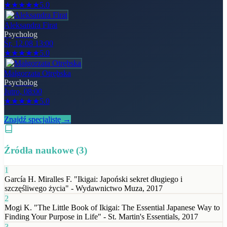
★
★
★
★
★
5.0
Aleksandra Firat
Psycholog
Śr, 12.08 13:00
★
★
★
★
★
5.0
Małgorzata Otrębska
Psycholog
Jutro, 08:00
★
★
★
★
★
5.0
Znajdź specjalistę →
Źródła naukowe (
3
)
1
García H. Miralles F. "Ikigai: Japoński sekret długiego i
szczęśliwego życia" - Wydawnictwo Muza, 2017
2
Mogi K. "The Little Book of Ikigai: The Essential Japanese Way to
Finding Your Purpose in Life" - St. Martin's Essentials, 2017
3