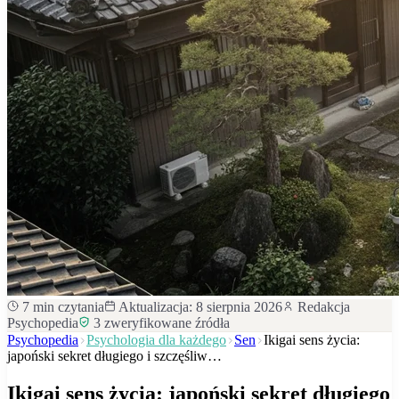
7
min czytania
Aktualizacja:
8 sierpnia 2026
Redakcja
Psychopedia
3
zweryfikowane źródła
Psychopedia
Psychologia dla każdego
Sen
Ikigai sens życia:
japoński sekret długiego i szczęśliw…
Ikigai sens życia: japoński sekret długiego