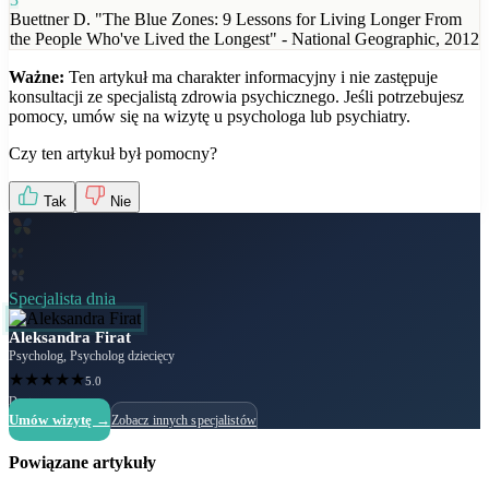
Buettner D. "The Blue Zones: 9 Lessons for Living Longer From
the People Who've Lived the Longest" - National Geographic, 2012
Ważne:
Ten artykuł ma charakter informacyjny i nie zastępuje
konsultacji ze specjalistą zdrowia psychicznego. Jeśli potrzebujesz
pomocy, umów się na wizytę u psychologa lub psychiatry.
Czy ten artykuł był pomocny?
Tak
Nie
Specjalista dnia
Aleksandra Firat
Psycholog, Psycholog dziecięcy
★
★
★
★
★
5.0
Dostępny
Umów wizytę →
Zobacz innych specjalistów
Powiązane artykuły