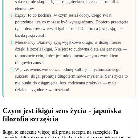
sukcesu, nie skupia się na osiągnięciach, lecz na harmonii 4
elementów.
Łączy: to co kochasz, w czym jesteś dobry, czego świat
2
potrzebuje i za co możesz być wynagradzany. Dopiero przecięcie
tych obszarów tworzy ikigai — nie każda praca jest pasją, nie
każda pasja zarabia.
Mieszkańcy Okinawy żyją wyjątkowo długo, w dużej mierze
3
dzięki filozofii ikigai. Nie jest to cudowna dieta ani genetyka —
to poczucie celu, które jest udokumentowanym czynnikiem
długowieczności.
W przeciwieństwie do zachodniej kultury natychmiastowego
4
sukcesu, ikigai promuje długoterminowe myślenie. Sens życia to
nie punkt do osiągnięcia, lecz codzienna praktyka — małe
działania zgodne z wartościami.
Czym jest ikigai sens życia - japońska
filozofia szczęścia
Ikigai to znacznie więcej niż prosta recepta na szczęście. Ta
japońska filozofia szczęścia zakłada, że każdy człowiek posiada w