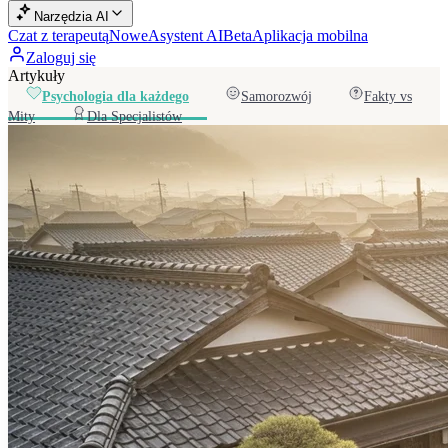
Narzędzia AI
Czat z terapeutą
Nowe
Asystent AI
Beta
Aplikacja mobilna
Zaloguj się
Artykuły
Psychologia dla każdego
Samorozwój
Fakty vs
Mity
Dla Specjalistów