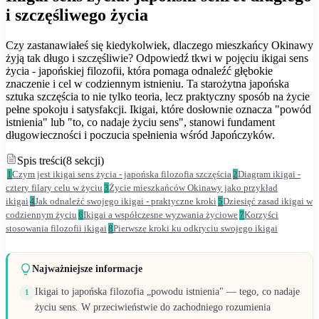
i szczęśliwego życia
Czy zastanawiałeś się kiedykolwiek, dlaczego mieszkańcy Okinawy
żyją tak długo i szczęśliwie? Odpowiedź tkwi w pojęciu ikigai sens
życia - japońskiej filozofii, która pomaga odnaleźć głębokie
znaczenie i cel w codziennym istnieniu. Ta starożytna japońska
sztuka szczęścia to nie tylko teoria, lecz praktyczny sposób na życie
pełne spokoju i satysfakcji. Ikigai, które dosłownie oznacza "powód
istnienia" lub "to, co nadaje życiu sens", stanowi fundament
długowieczności i poczucia spełnienia wśród Japończyków.
Spis treści
(
8
sekcji
)
1
Czym jest ikigai sens życia - japońska filozofia szczęścia
2
Diagram ikigai -
cztery filary celu w życiu
3
Życie mieszkańców Okinawy jako przykład
ikigai
4
Jak odnaleźć swojego ikigai - praktyczne kroki
5
Dziesięć zasad ikigai w
codziennym życiu
6
Ikigai a współczesne wyzwania życiowe
7
Korzyści
stosowania filozofii ikigai
8
Pierwsze kroki ku odkryciu swojego ikigai
Najważniejsze informacje
Ikigai to japońska filozofia „powodu istnienia" — tego, co nadaje
1
życiu sens. W przeciwieństwie do zachodniego rozumienia