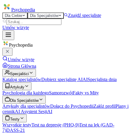
Psycho
pedia
Znajdź specjalistę
Dla Ciebie
Dla Specjalistów
Umów wizytę
Psycho
pedia
Umów wizytę
Strona Główna
Specjaliści
Katalog specjalistów
Dobierz specjalistę AI
AI
Specjalista dnia
Artykuły
Psychologia dla każdego
Samorozwój
Fakty vs Mity
Dla Specjalistów
Artykuły dla specjalistów
Dołącz do Psychopedii
Załóż profil
Plany i
cennik
AI Asystent Sesji
AI
Testy
Wszystkie testy
Test na depresję (PHQ-9)
Test na lęk (GAD-
7)
DASS-21