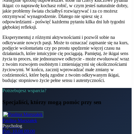
Następnie spróbuj odpowiedzieć sobie na cztery kluczowe pytania
ikigai: co naprawdę kochasz robić, w czym jesteś naturalnie dobry,
jakie problemy świata chciałbyś rozwiązywać i za co możesz
otrzymywać wynagrodzenie. Dlatego nie spiesz się z
odpowiedziami - poświęć każdemu pytaniu kilka dni lub tygodni
głębokiej refleksji.
Eksperymentuj z różnymi aktywnościami i pozwól sobie na
odkrywanie nowych pasji. Może to oznaczać zapisanie się na kurs,
podjęcie wolontariatu czy po prostu spędzenie więcej czasu na
działaniach, które intuicyjnie cię pociągają. Pamiętaj, że ikigai sens
życia to proces, nie jednorazowe odkrycie - może ewoluować wraz
z twoim rozwojem osobistym i zmieniającymi się okolicznościami
życiowymi. W końcu, zacznij wprowadzać małe zmiany w
codzienności, które będą zgodne z twoim odkrywanym ikigai,
budując stopniowo życie pełne sensu i autentyczności.
Potrzebujesz wsparcia?
Specjaliści, którzy mogą pomóc
przy sen
Paulina Marszałek
Psycholog
Pon, 10.08 09:00