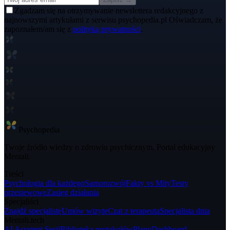
Zgadzam się na otrzymywanie newslettera redakcyjnego z
najnowszymi artykułami z serwisu psychopedia.pl Oświadczam, że
zapoznałem/am się z
polityką prywatności
.
Psycho
pedia
Twoje źródło wiedzy o zdrowiu psychicznym. Portal edukacyjny
Mentali.
Treści
Psychologia dla każdego
Samorozwój
Fakty vs Mity
Testy
przesiewowe
Zasięg działania
Specjaliści
Znajdź specjalistę
Umów wizytę
Czat z terapeutą
Specjalista dnia
Mentali.tech
AI Asystent Sesji
Biblioteka protokołów
Plany
Dashboard