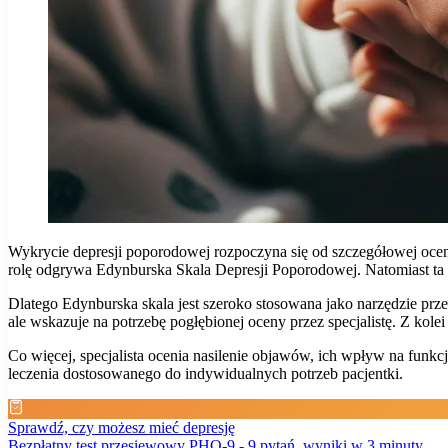
Wykrycie depresji poporodowej rozpoczyna się od szczegółowej oceny
rolę odgrywa Edynburska Skala Depresji Poporodowej. Natomiast ta ska
Dlatego Edynburska skala jest szeroko stosowana jako narzędzie prze
ale wskazuje na potrzebę pogłębionej oceny przez specjalistę. Z kol
Co więcej, specjalista ocenia nasilenie objawów, ich wpływ na fun
leczenia dostosowanego do indywidualnych potrzeb pacjentki.
Sprawdź, czy możesz mieć depresję
Bezpłatny test przesiewowy PHQ-9 - 9 pytań, wyniki w 3 minuty