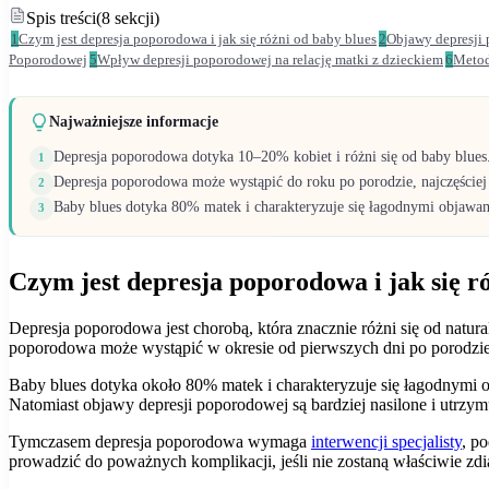
Spis treści
(
8
sekcji
)
1
Czym jest depresja poporodowa i jak się różni od baby blues
2
Objawy depresji 
Poporodowej
5
Wpływ depresji poporodowej na relację matki z dzieckiem
6
Metod
Najważniejsze informacje
Depresja poporodowa dotyka 10–20% kobiet i różni się od baby blues.
1
Depresja poporodowa może wystąpić do roku po porodzie, najczęściej 
2
Baby blues dotyka 80% matek i charakteryzuje się łagodnymi objawam
3
Czym jest depresja poporodowa i jak się r
Depresja poporodowa jest chorobą, która znacznie różni się od natur
poporodowa może wystąpić w okresie od pierwszych dni po porodzie d
Baby blues dotyka około 80% matek i charakteryzuje się łagodnymi o
Natomiast objawy depresji poporodowej są bardziej nasilone i utrzymu
Tymczasem depresja poporodowa wymaga
interwencji specjalisty
, p
prowadzić do poważnych komplikacji, jeśli nie zostaną właściwie zd