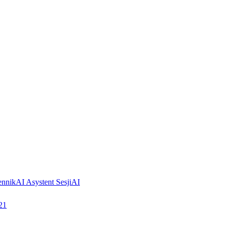
ennik
AI Asystent Sesji
AI
21