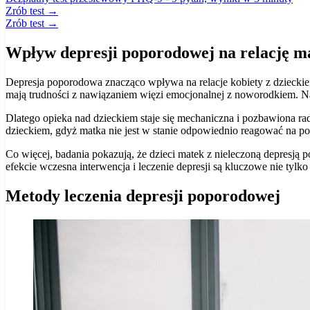
Zrób test →
Zrób test →
Wpływ depresji poporodowej na relację ma
Depresja poporodowa znacząco wpływa na relacje kobiety z dziecki
mają trudności z nawiązaniem więzi emocjonalnej z noworodkiem. N
Dlatego opieka nad dzieckiem staje się mechaniczna i pozbawiona ra
dzieckiem, gdyż matka nie jest w stanie odpowiednio reagować na p
Co więcej, badania pokazują, że dzieci matek z nieleczoną depresj
efekcie wczesna interwencja i leczenie depresji są kluczowe nie tylk
Metody leczenia depresji poporodowej