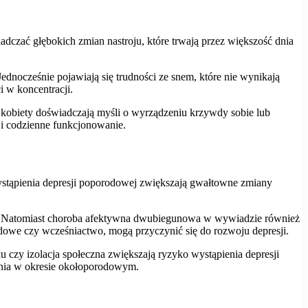
czać głębokich zmian nastroju, które trwają przez większość dnia
ednocześnie pojawiają się trudności ze snem, które nie wynikają
i w koncentracji.
e kobiety doświadczają myśli o wyrządzeniu krzywdy sobie lub
 i codzienne funkcjonowanie.
stąpienia depresji poporodowej zwiększają gwałtowne zmiany
ej. Natomiast choroba afektywna dwubiegunowa w wywiadzie również
rodowe czy wcześniactwo, mogą przyczynić się do rozwoju depresji.
u czy izolacja społeczna zwiększają ryzyko wystąpienia depresji
enia w okresie okołoporodowym.