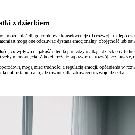
tki z dzieckiem
em i może mieć długoterminowe konsekwencje dla rozwoju małego dzie
atomiast mogą one odczuwać dystans emocjonalny, obojętność lub na
dości, co wpływa na jakość interakcji między matką a dzieckiem. Jed
otrzeby niemowlęcia. Z kolei może to wpływać na rozwój poznawczy, e
ą poporodową mogą mieć trudności z regulacją emocji, opóźnienia w r
o dla dobrostanu matki, ale również dla zdrowego rozwoju dziecka.