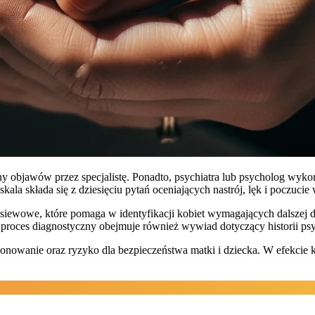
 objawów przez specjalistę. Ponadto, psychiatra lub psycholog wykor
la składa się z dziesięciu pytań oceniających nastrój, lęk i poczucie 
siewowe, które pomaga w identyfikacji kobiet wymagających dalszej di
ei proces diagnostyczny obejmuje również wywiad dotyczący historii p
kcjonowanie oraz ryzyko dla bezpieczeństwa matki i dziecka. W efekc