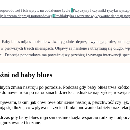
poporodowej i ich wpływ na codzienne życie
3
Przyczyny i czynniki ryzyka wystąp
y leczenia depresji poporodowej
7
Profilaktyka i wczesne wykrywanie depresji po
 Baby blues mija samoistnie w dwa tygodnie, depresja wymaga profesjonalnego
w pierwszych trzech miesiącach. Objawy są nasilone i utrzymują się długo, w
i. Depresja poporodowa ma poważniejszy przebieg i wymaga interwencji specja
óżni od baby blues
alnych zmian nastroju po porodzie. Podczas gdy baby blues trwa krótk
o nawet roku po narodzinach dziecka. Jednakże najczęściej rozwija s
bjawami, takimi jak chwilowe obniżenie nastroju, płaczliwość czy lęk
ją się dłużej, co wpływa na życie i funkcjonowanie kobiety oraz relac
odczas gdy baby blues mija samoistnie dzięki wsparciu rodziny i odp
iagnozowane i leczone.