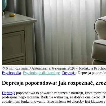
6
min czytania
Aktualizacja:
6 sierpnia 2026
Redakcja Psycho
Psychopedia
Psychologia dla każdego
Depresja
Depresja poporodo
Depresja poporodowa: jak rozpoznać, zrozu
Depresja
poporodowa to poważne zaburzenie nastroju, które może poj
profesjonalnego leczenia. Badania wskazują, że dotyka ona około 10
codziennym funkcjonowaniu. Zrozumienie tej choroby jest kluczowe