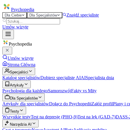
Psycho
pedia
Znajdź specjalistę
Dla Ciebie
Dla Specjalistów
Umów wizytę
Psycho
pedia
Umów wizytę
Strona Główna
Specjaliści
Katalog specjalistów
Dobierz specjalistę AI
AI
Specjalista dnia
Artykuły
Psychologia dla każdego
Samorozwój
Fakty vs Mity
Dla Specjalistów
Artykuły dla specjalistów
Dołącz do Psychopedii
Załóż profil
Plany i c
Testy
Wszystkie testy
Test na depresję (PHQ-9)
Test na lęk (GAD-7)
DASS-
Narzędzia AI
Czat z terapeutą
Nowe
Asystent AI
Beta
Aplikacja mobilna