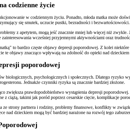
na codzienne życie
unkcjonowanie w codziennym życiu. Ponadto, młoda matka może doświad
rzymujący się smutek, uczucie pustki, bezradności i bezwartościowości.
roblemy z apetytem, mogą jeść znacznie mniej lub więcej niż zwykle. J
ie zainteresowania wcześniej przyjemnymi aktywnościami oraz trudnośc
matką" to bardzo częste objawy depresji poporodowej. Z kolei niektór
cie te objawy znacząco wpływają na zdolność do opieki nad dzieckiem
depresji poporodowej
w biologicznych, psychologicznych i społecznych. Dlatego ryzyko wy
ogesteronu. Jednakże czynniki ryzyka są znacznie bardziej złożone.
acząco zwiększa prawdopodobieństwo wystąpienia depresji poporodow
ne z ciążą, takimi jak poród poprzez cesarskie cięcie, komplikacje po
 ze strony partnera i rodziny, problemy finansowe, konflikty w związk
ce nad dzieckiem mogą być bardziej narażone na rozwój tego zaburz
 Poporodowej