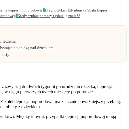
ienia depresji poporodowej
4
Diagnostyka i Edynburska Skala Depresji
porodowej
8
Kiedy szukać pomocy i gdzie ją znaleźć
 leczenia.
pływając na opiekę nad dzieckiem.
listy.
o, zazwyczaj do dwóch tygodni po urodzeniu dziecka, depresja
ię w ciągu pierwszych trzech miesięcy po porodzie.
. Z kolei depresja poporodowa ma znacznie poważniejszy przebieg.
je kobiety z dzieckiem.
oczynkowi. Między innymi, przypadki depresji poporodowej mogą