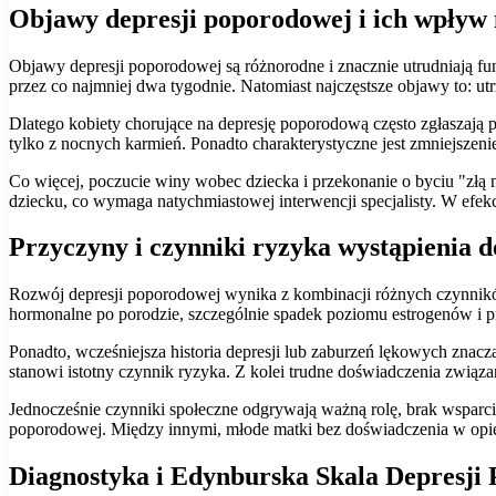
Objawy depresji poporodowej i ich wpływ 
Objawy depresji poporodowej są różnorodne i znacznie utrudniają f
przez co najmniej dwa tygodnie. Natomiast najczęstsze objawy to: ut
Dlatego kobiety chorujące na depresję poporodową często zgłaszają p
tylko z nocnych karmień. Ponadto charakterystyczne jest zmniejszen
Co więcej, poczucie winy wobec dziecka i przekonanie o byciu "złą 
dziecku, co wymaga natychmiastowej interwencji specjalisty. W efek
Przyczyny i czynniki ryzyka wystąpienia 
Rozwój depresji poporodowej wynika z kombinacji różnych czynnikó
hormonalne po porodzie, szczególnie spadek poziomu estrogenów i pr
Ponadto, wcześniejsza historia depresji lub zaburzeń lękowych zn
stanowi istotny czynnik ryzyka. Z kolei trudne doświadczenia związa
Jednocześnie czynniki społeczne odgrywają ważną rolę, brak wsparcia
poporodowej. Między innymi, młode matki bez doświadczenia w opie
Diagnostyka i Edynburska Skala Depresji