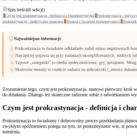
Spis treści
(
8
sekcji
)
1
Czym jest prokrastynacja - definicja i charakterystyka
2
Prokrastynacja - przyc
prokrastynacją - praktyczne strategie
6
Terapia i leczenie prokrastynacji
7
Związek 
Najważniejsze informacje
Prokrastynacja to świadome odkładanie zadań mimo negatywnych konsek
1
Najczęściej pojawia się przy zadaniach skomplikowanych, nudnych lub
2
Typowe „zastępniki" to media społecznościowe, gry, sprzątanie. Móz
3
Skuteczne metody to rozbicie zadania na mikrokroki („otwórz dokument
4
Zrozumienie tego, czym jest prokrastynacja, stanowi pierwszy krok 
do działania. Dlatego też skuteczne radzenie sobie z odwlekaniem w
Czym jest prokrastynacja - definicja i cha
Prokrastynacja to świadomy i dobrowolny proces przekładania plano
zwykłym opóźnieniem polega na tym, że prokrastynator wie, iż powin
sumienia.