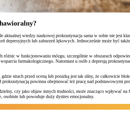
ehawioralny?
le aktualnej wiedzy naukowej prokrastynacja sama w sobie nie jest k
eń depresyjnych lub zaburzeń lękowych. Jednocześnie może być także
 różnic w funkcjonowaniu mózgu, szczególnie w obszarach odpowiedz
sparcia farmakologicznego. Natomiast u osób z depresją prokrastynacja
zie strach przed oceną lub porażką jest tak silny, że całkowicie blok
nad prokrastynacją powinna obejmować też pracę nad podstawowymi p
dzielny, czy jako objaw innych trudności, może znacząco wpływać na
 osobiste lub powoduje duży dystres emocjonalny.