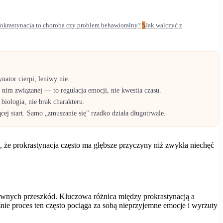
rokrastynacja to choroba czy problem behawioralny?
5
Jak walczyć z
ator cierpi, leniwy nie.
nim związanej — to regulacja emocji, nie kwestia czasu.
iologia, nie brak charakteru.
cej start. Samo „zmuszanie się" rzadko działa długotrwale.
, że prokrastynacja często ma głębsze przyczyny niż zwykła niechęć
tywnych przeszkód. Kluczowa różnica między prokrastynacją a
nie proces ten często pociąga za sobą nieprzyjemne emocje i wyrzuty