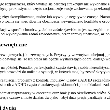
o rozpraszacza, który wydaje się bardziej atrakcyjny niż wykonanie 
cej, prokrastynator często racjonalizuje swoje zachowanie, przekonując
ię zbyt skomplikowane, nudne lub wywołuje negatywne emocje. Natomia
two różnią się więc głównie obecnością wewnętrznego konfliktu u osob
cji w sposób chroniczny. Jednocześnie zjawisko to jest szczególnie r
ia, od wykonywania zadań zawodowych, przez sprawy finansowe, aż po 
zewnętrzne
wnętrznych, jak i zewnętrznych. Przyczyny wewnętrzne obejmują prze
o obawiają się, że ich praca nie będzie wystarczająco dobra, dlatego wo
a później. Ponadto, perfekcjoniści często stawiają sobie nierealistyc
ych prowadzi do unikania sytuacji, w których mogliby zostać skrytyko
regulacja i problemy z kontrolą impulsów. Osoby z ADHD szczególnie c
ast osób z ADHD często charakteryzuje skłonnością do odkładania za
nadmiar rozpraszaczy w otoczeniu oraz brak jasno określonych celów. Ś
esja czasowa może działać dwojako - zbyt duża presja paraliżuje, a zb
i życia