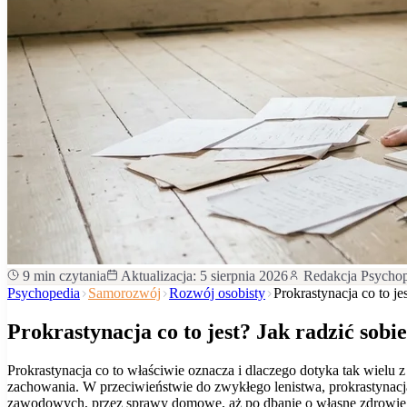
9
min czytania
Aktualizacja:
5 sierpnia 2026
Redakcja Psycho
Psychopedia
Samorozwój
Rozwój osobisty
Prokrastynacja co to j
Prokrastynacja co to jest? Jak radzić so
Prokrastynacja co to właściwie oznacza i dlaczego dotyka tak wiel
zachowania. W przeciwieństwie do zwykłego lenistwa, prokrastynacj
zawodowych, przez sprawy domowe, aż po dbanie o własne zdrowie