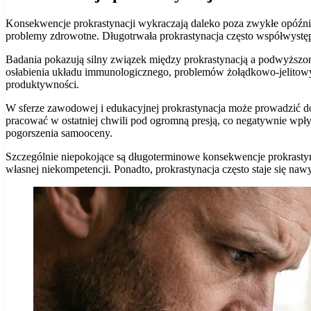
Konsekwencje prokrastynacji wykraczają daleko poza zwykłe opóźnie
problemy zdrowotne. Długotrwała prokrastynacja często współwystę
Badania pokazują silny związek między prokrastynacją a podwyższo
osłabienia układu immunologicznego, problemów żołądkowo-jelitowyc
produktywności.
W sferze zawodowej i edukacyjnej prokrastynacja może prowadzić d
pracować w ostatniej chwili pod ogromną presją, co negatywnie wp
pogorszenia samooceny.
Szczególnie niepokojące są długoterminowe konsekwencje prokrastyn
własnej niekompetencji. Ponadto, prokrastynacja często staje się na