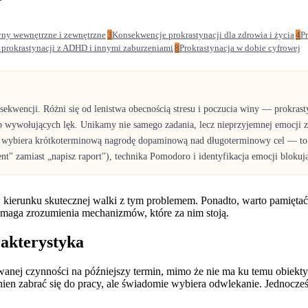
zyny wewnętrzne i zewnętrzne
3
Konsekwencje prokrastynacji dla zdrowia i życia
4
P
prokrastynacji z ADHD i innymi zaburzeniami
8
Prokrastynacja w dobie cyfrowej
wencji. Różni się od lenistwa obecnością stresu i poczucia winy — prokrastyn
 wywołujących lęk. Unikamy nie samego zadania, lecz nieprzyjemnej emocji z 
g wybiera krótkoterminową nagrodę dopaminową nad długoterminowy cel — to b
" zamiast „napisz raport"), technika Pomodoro i identyfikacja emocji blokują
w kierunku skutecznej walki z tym problemem. Ponadto, warto pamiętać
ymaga zrozumienia mechanizmów, które za nim stoją.
rakterystyka
wanej czynności na późniejszy termin, mimo że nie ma ku temu obiek
ien zabrać się do pracy, ale świadomie wybiera odwlekanie. Jednocześ