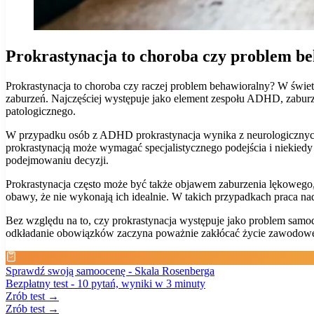
Prokrastynacja to choroba czy problem b
Prokrastynacja to choroba czy raczej problem behawioralny? W świet
zaburzeń. Najczęściej występuje jako element zespołu ADHD, zaburz
patologicznego.
W przypadku osób z ADHD prokrastynacja wynika z neurologicznych
prokrastynacją może wymagać specjalistycznego podejścia i niekiedy w
podejmowaniu decyzji.
Prokrastynacja często może być także objawem zaburzenia lękowego, gd
obawy, że nie wykonają ich idealnie. W takich przypadkach praca 
Bez względu na to, czy prokrastynacja występuje jako problem samo
odkładanie obowiązków zaczyna poważnie zakłócać życie zawodowe,
Sprawdź swoją samoocenę - Skala Rosenberga
Bezpłatny test - 10 pytań, wyniki w 3 minuty
Zrób test →
Zrób test →