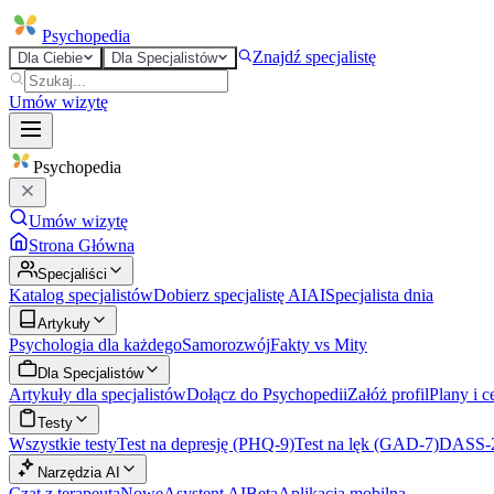
Psycho
pedia
Znajdź specjalistę
Dla Ciebie
Dla Specjalistów
Umów wizytę
Psycho
pedia
Umów wizytę
Strona Główna
Specjaliści
Katalog specjalistów
Dobierz specjalistę AI
AI
Specjalista dnia
Artykuły
Psychologia dla każdego
Samorozwój
Fakty vs Mity
Dla Specjalistów
Artykuły dla specjalistów
Dołącz do Psychopedii
Załóż profil
Plany i c
Testy
Wszystkie testy
Test na depresję (PHQ-9)
Test na lęk (GAD-7)
DASS-
Narzędzia AI
Czat z terapeutą
Nowe
Asystent AI
Beta
Aplikacja mobilna