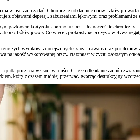
nia w realizacji zadań. Chroniczne odkładanie obowiązków prowadzi d
puje z objawami depresji, zaburzeniami lękowymi oraz problemami ze 
nym poziomem kortyzolu - hormonu stresu. Jednocześnie chroniczny 
h oraz bólów głowy. Co więcej, prokrastynacja często wpływa negatyw
o gorszych wyników, zmniejszonych szans na awans oraz problemów w r
ływa na jakość wykonywanej pracy. Natomiast w życiu osobistym odkł
acji dla poczucia własnej wartości. Ciągłe odkładanie zadań i związ
wykiem, który z czasem trudniej przerwać, tworząc destrukcyjny wzorz