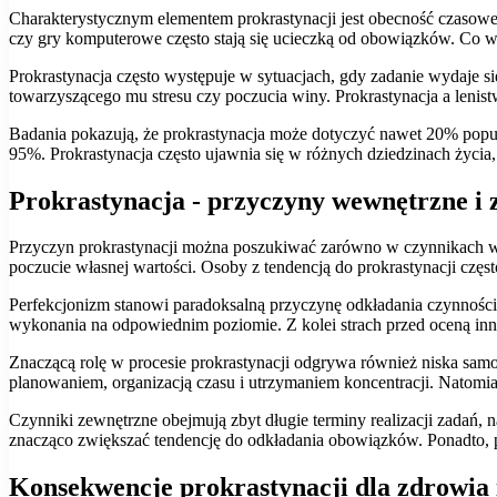
Charakterystycznym elementem prokrastynacji jest obecność czasoweg
czy gry komputerowe często stają się ucieczką od obowiązków. Co wię
Prokrastynacja często występuje w sytuacjach, gdy zadanie wydaje s
towarzyszącego mu stresu czy poczucia winy. Prokrastynacja a lenis
Badania pokazują, że prokrastynacja może dotyczyć nawet 20% popula
95%. Prokrastynacja często ujawnia się w różnych dziedzinach życ
Prokrastynacja - przyczyny wewnętrzne i 
Przyczyn prokrastynacji można poszukiwać zarówno w czynnikach we
poczucie własnej wartości. Osoby z tendencją do prokrastynacji częst
Perfekcjonizm stanowi paradoksalną przyczynę odkładania czynności n
wykonania na odpowiednim poziomie. Z kolei strach przed oceną inn
Znaczącą rolę w procesie prokrastynacji odgrywa również niska samo
planowaniem, organizacją czasu i utrzymaniem koncentracji. Natomi
Czynniki zewnętrzne obejmują zbyt długie terminy realizacji zadań, 
znacząco zwiększać tendencję do odkładania obowiązków. Ponadto, pr
Konsekwencje prokrastynacji dla zdrowia 