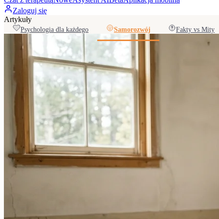
Zaloguj się
Artykuły
Psychologia dla każdego
Samorozwój
Fakty vs Mity