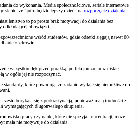
zadania do wykonania. Media społecznościowe, seriale internetowe
 siebie, że "jutro będzie lepszy dzień" na
rozpoczęcie działania
.
st lenistwo to po prostu brak motywacji do działania bez
y odkładającej obowiązki.
ozpowszechnione wśród studentów, gdzie odsetki sięgają nawet 80-
dbanie o zdrowie.
de wszystkim lęk przed porażką, perfekcjonizm oraz niskie
lą w ogóle jej nie rozpoczynać.
zne standardy, które powodują, że zadanie wydaje się niemożliwe do
wani.
zęsto borykają się z prokrastynacją, ponieważ mają trudności z
dań wymagających długotrwałego skupienia.
rodowisko pracy czy nauki, które nie sprzyja koncentracji, może
yt mała nie motywuje do działania.