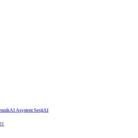
ennik
AI Asystent Sesji
AI
21