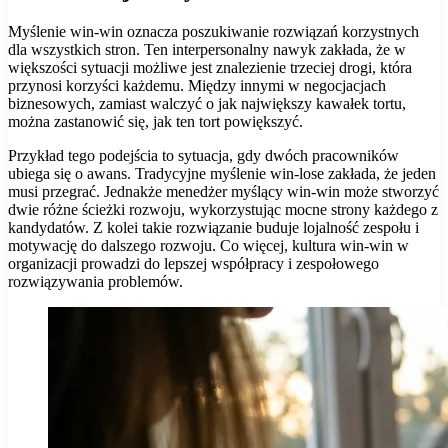
Myślenie win-win oznacza poszukiwanie rozwiązań korzystnych
dla wszystkich stron. Ten interpersonalny nawyk zakłada, że w
większości sytuacji możliwe jest znalezienie trzeciej drogi, która
przynosi korzyści każdemu. Między innymi w negocjacjach
biznesowych, zamiast walczyć o jak największy kawałek tortu,
można zastanowić się, jak ten tort powiększyć.
Przykład tego podejścia to sytuacja, gdy dwóch pracowników
ubiega się o awans. Tradycyjne myślenie win-lose zakłada, że jeden
musi przegrać. Jednakże menedżer myślący win-win może stworzyć
dwie różne ścieżki rozwoju, wykorzystując mocne strony każdego z
kandydatów. Z kolei takie rozwiązanie buduje lojalność zespołu i
motywację do dalszego rozwoju. Co więcej, kultura win-win w
organizacji prowadzi do lepszej współpracy i zespołowego
rozwiązywania problemów.