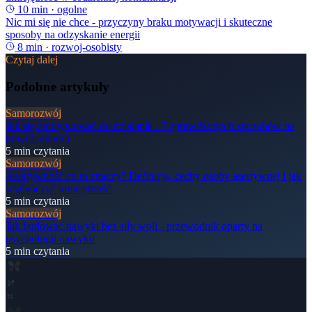
10
min ·
ogolne
Nic mi się nie chce - przyczyny braku motywacji i skuteczne
sposoby na odzyskanie energii
8
min ·
rozwoj-osobisty
Czytaj dalej
Podobne artykuły
Samorozwój
Jak się zmotywować do działania - 7 sprawdzonych sposobów na
powrót energii
5
min czytania
Samorozwój
Asertywność co to znaczy? Definicja, cechy osoby asertywnej i jak
wyćwiczyć umiejętność
5
min czytania
Samorozwój
Jak budować nawyki bez siły woli - przewodnik oparty na
psychologii nawyku
5
min czytania