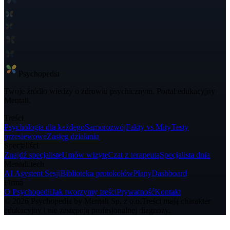
Psycho
pedia
Twoje źródło wiedzy o zdrowiu psychicznym. Portal edukacyjny
Mentali.
Treści
Psychologia dla każdego
Samorozwój
Fakty vs Mity
Testy
przesiewowe
Zasięg działania
Specjaliści
Znajdź specjalistę
Umów wizytę
Czat z terapeutą
Specjalista dnia
Mentali.tech
AI Asystent Sesji
Biblioteka protokołów
Plany
Dashboard
Firma
O Psychopedii
Jak tworzymy treści
Prywatność
Kontakt
© 2026 Psychopedia by Mentali Sp. z o.o.
Treści mają charakter
edukacyjny i nie zastępują profesjonalnej diagnozy.