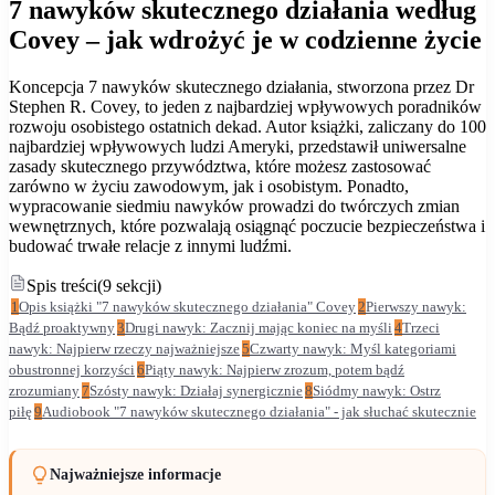
7 nawyków skutecznego działania według
Covey – jak wdrożyć je w codzienne życie
Koncepcja 7 nawyków skutecznego działania, stworzona przez Dr
Stephen R. Covey, to jeden z najbardziej wpływowych poradników
rozwoju osobistego ostatnich dekad. Autor książki, zaliczany do 100
najbardziej wpływowych ludzi Ameryki, przedstawił uniwersalne
zasady skutecznego przywództwa, które możesz zastosować
zarówno w życiu zawodowym, jak i osobistym. Ponadto,
wypracowanie siedmiu nawyków prowadzi do twórczych zmian
wewnętrznych, które pozwalają osiągnąć poczucie bezpieczeństwa i
budować trwałe relacje z innymi ludźmi.
Spis treści
(
9
sekcji
)
1
Opis książki "7 nawyków skutecznego działania" Covey
2
Pierwszy nawyk:
Bądź proaktywny
3
Drugi nawyk: Zacznij mając koniec na myśli
4
Trzeci
nawyk: Najpierw rzeczy najważniejsze
5
Czwarty nawyk: Myśl kategoriami
obustronnej korzyści
6
Piąty nawyk: Najpierw zrozum, potem bądź
zrozumiany
7
Szósty nawyk: Działaj synergicznie
8
Siódmy nawyk: Ostrz
piłę
9
Audiobook "7 nawyków skutecznego działania" - jak słuchać skutecznie
Najważniejsze informacje