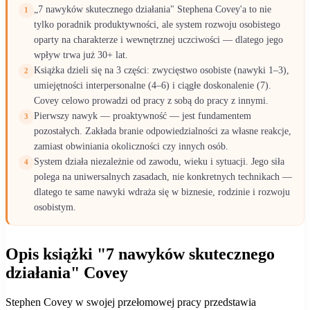
„7 nawyków skutecznego działania" Stephena Covey'a to nie
1
tylko poradnik produktywności, ale system rozwoju osobistego
oparty na charakterze i wewnętrznej uczciwości — dlatego jego
wpływ trwa już 30+ lat.
Książka dzieli się na 3 części: zwycięstwo osobiste (nawyki 1–3),
2
umiejętności interpersonalne (4–6) i ciągłe doskonalenie (7).
Covey celowo prowadzi od pracy z sobą do pracy z innymi.
Pierwszy nawyk — proaktywność — jest fundamentem
3
pozostałych. Zakłada branie odpowiedzialności za własne reakcje,
zamiast obwiniania okoliczności czy innych osób.
System działa niezależnie od zawodu, wieku i sytuacji. Jego siła
4
polega na uniwersalnych zasadach, nie konkretnych technikach —
dlatego te same nawyki wdraża się w biznesie, rodzinie i rozwoju
osobistym.
Opis książki "7 nawyków skutecznego
działania" Covey
Stephen Covey w swojej przełomowej pracy przedstawia