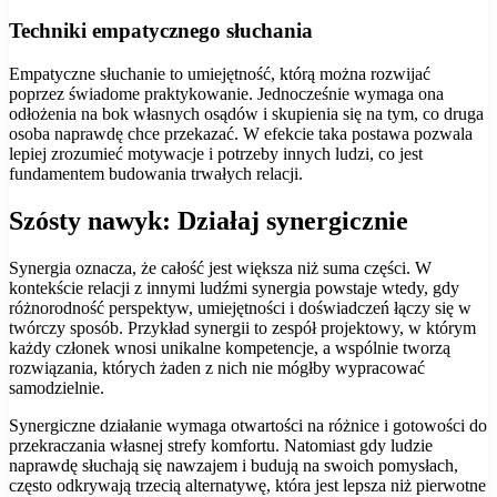
Techniki empatycznego słuchania
Empatyczne słuchanie to umiejętność, którą można rozwijać
poprzez świadome praktykowanie. Jednocześnie wymaga ona
odłożenia na bok własnych osądów i skupienia się na tym, co druga
osoba naprawdę chce przekazać. W efekcie taka postawa pozwala
lepiej zrozumieć motywacje i potrzeby innych ludzi, co jest
fundamentem budowania trwałych relacji.
Szósty nawyk: Działaj synergicznie
Synergia oznacza, że całość jest większa niż suma części. W
kontekście relacji z innymi ludźmi synergia powstaje wtedy, gdy
różnorodność perspektyw, umiejętności i doświadczeń łączy się w
twórczy sposób. Przykład synergii to zespół projektowy, w którym
każdy członek wnosi unikalne kompetencje, a wspólnie tworzą
rozwiązania, których żaden z nich nie mógłby wypracować
samodzielnie.
Synergiczne działanie wymaga otwartości na różnice i gotowości do
przekraczania własnej strefy komfortu. Natomiast gdy ludzie
naprawdę słuchają się nawzajem i budują na swoich pomysłach,
często odkrywają trzecią alternatywę, która jest lepsza niż pierwotne