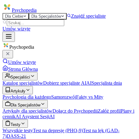
Psycho
pedia
Znajdź specjalistę
Dla Ciebie
Dla Specjalistów
Umów wizytę
Psycho
pedia
Umów wizytę
Strona Główna
Specjaliści
Katalog specjalistów
Dobierz specjalistę AI
AI
Specjalista dnia
Artykuły
Psychologia dla każdego
Samorozwój
Fakty vs Mity
Dla Specjalistów
Artykuły dla specjalistów
Dołącz do Psychopedii
Załóż profil
Plany i
cennik
AI Asystent Sesji
AI
Testy
Wszystkie testy
Test na depresję (PHQ-9)
Test na lęk (GAD-
7)
DASS-21