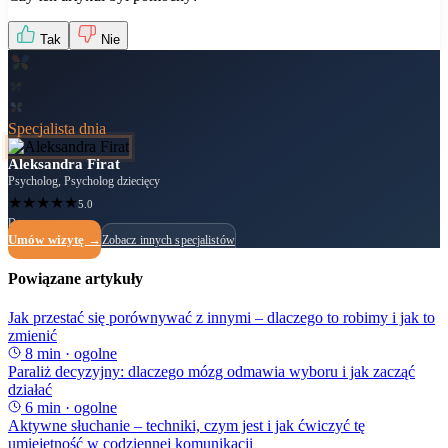
Tak
Nie
Specjalista dnia
Aleksandra Firat
Psycholog, Psycholog dziecięcy
★
★
★
★
★
5.0
Dostępny
Umów wizytę →
Zobacz innych specjalistów
Powiązane artykuły
Jak przestać się porównywać z innymi – dlaczego to robimy i jak to
zmienić
8
min ·
ogolne
Paraliż decyzyjny: dlaczego mózg odmawia wyboru i jak zacząć
działać
6
min ·
ogolne
Aktywne słuchanie – techniki, czym jest i jak ćwiczyć tę
umiejętność w codziennej komunikacji