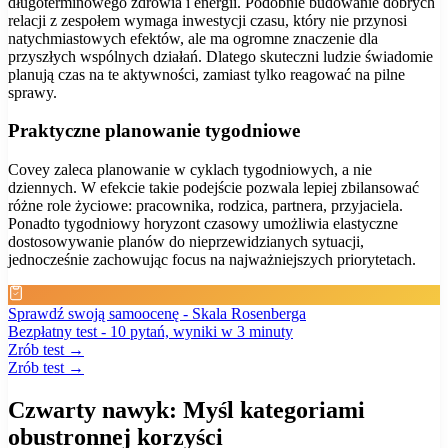
długoterminowego zdrowia i energii. Podobnie budowanie dobrych
relacji z zespołem wymaga inwestycji czasu, który nie przynosi
natychmiastowych efektów, ale ma ogromne znaczenie dla
przyszłych wspólnych działań. Dlatego skuteczni ludzie świadomie
planują czas na te aktywności, zamiast tylko reagować na pilne
sprawy.
Praktyczne planowanie tygodniowe
Covey zaleca planowanie w cyklach tygodniowych, a nie
dziennych. W efekcie takie podejście pozwala lepiej zbilansować
różne role życiowe: pracownika, rodzica, partnera, przyjaciela.
Ponadto tygodniowy horyzont czasowy umożliwia elastyczne
dostosowywanie planów do nieprzewidzianych sytuacji,
jednocześnie zachowując focus na najważniejszych priorytetach.
Sprawdź swoją samoocenę - Skala Rosenberga
Bezpłatny test - 10 pytań, wyniki w 3 minuty
Zrób test →
Zrób test →
Czwarty nawyk: Myśl kategoriami
obustronnej korzyści