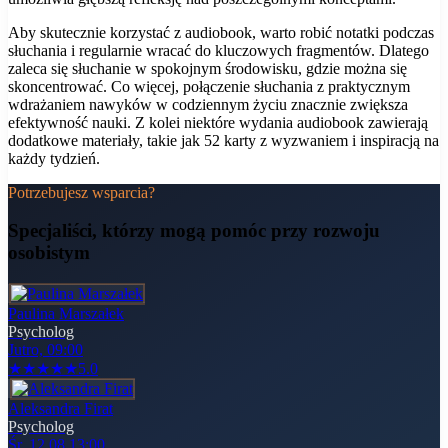
Aby skutecznie korzystać z audiobook, warto robić notatki podczas
słuchania i regularnie wracać do kluczowych fragmentów. Dlatego
zaleca się słuchanie w spokojnym środowisku, gdzie można się
skoncentrować. Co więcej, połączenie słuchania z praktycznym
wdrażaniem nawyków w codziennym życiu znacznie zwiększa
efektywność nauki. Z kolei niektóre wydania audiobook zawierają
dodatkowe materiały, takie jak 52 karty z wyzwaniem i inspiracją na
każdy tydzień.
Potrzebujesz wsparcia?
Specjaliści, którzy mogą pomóc
przy rozwoju
osobistym
Paulina Marszałek
Psycholog
Jutro, 09:00
★
★
★
★
★
5.0
Aleksandra Firat
Psycholog
Śr, 12.08 13:00