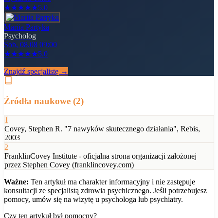
★
★
★
★
★
5.0
Mariia Partyka
Psycholog
Sob, 08.08 09:00
★
★
★
★
★
5.0
Znajdź specjalistę →
Źródła naukowe (
2
)
1
Covey, Stephen R. "7 nawyków skutecznego działania", Rebis,
2003
2
FranklinCovey Institute - oficjalna strona organizacji założonej
przez Stephen Covey (franklincovey.com)
Ważne:
Ten artykuł ma charakter informacyjny i nie zastępuje
konsultacji ze specjalistą zdrowia psychicznego. Jeśli potrzebujesz
pomocy, umów się na wizytę u psychologa lub psychiatry.
Czy ten artykuł był pomocny?