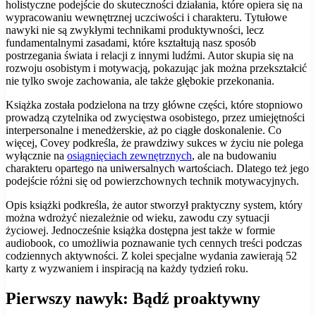
holistyczne podejście do skuteczności działania, które opiera się na
wypracowaniu wewnętrznej uczciwości i charakteru. Tytułowe
nawyki nie są zwykłymi technikami produktywności, lecz
fundamentalnymi zasadami, które kształtują nasz sposób
postrzegania świata i relacji z innymi ludźmi. Autor skupia się na
rozwoju osobistym i motywacją, pokazując jak można przekształcić
nie tylko swoje zachowania, ale także głębokie przekonania.
Książka została podzielona na trzy główne części, które stopniowo
prowadzą czytelnika od zwycięstwa osobistego, przez umiejętności
interpersonalne i menedżerskie, aż po ciągłe doskonalenie. Co
więcej, Covey podkreśla, że prawdziwy sukces w życiu nie polega
wyłącznie na
osiągnięciach zewnętrznych
, ale na budowaniu
charakteru opartego na uniwersalnych wartościach. Dlatego też jego
podejście różni się od powierzchownych technik motywacyjnych.
Opis książki podkreśla, że autor stworzył praktyczny system, który
można wdrożyć niezależnie od wieku, zawodu czy sytuacji
życiowej. Jednocześnie książka dostępna jest także w formie
audiobook, co umożliwia poznawanie tych cennych treści podczas
codziennych aktywności. Z kolei specjalne wydania zawierają 52
karty z wyzwaniem i inspiracją na każdy tydzień roku.
Pierwszy nawyk: Bądź proaktywny