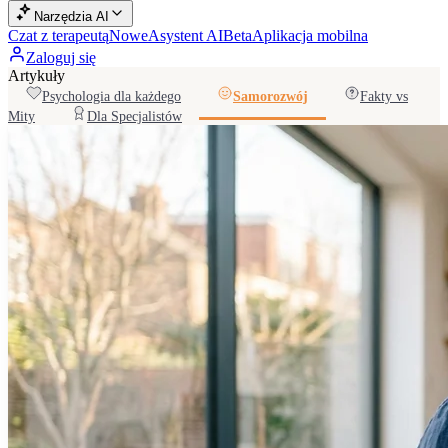
Narzędzia AI
Czat z terapeutą
Nowe
Asystent AI
Beta
Aplikacja mobilna
Zaloguj się
Artykuły
Psychologia dla każdego
Samorozwój
Fakty vs
Mity
Dla Specjalistów