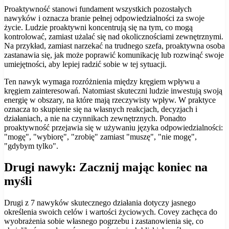
Proaktywność stanowi fundament wszystkich pozostałych
nawyków i oznacza branie pełnej odpowiedzialności za swoje
życie. Ludzie proaktywni koncentrują się na tym, co mogą
kontrolować, zamiast użalać się nad okolicznościami zewnętrznymi.
Na przykład, zamiast narzekać na trudnego szefa, proaktywna osoba
zastanawia się, jak może poprawić komunikację lub rozwinąć swoje
umiejętności, aby lepiej radzić sobie w tej sytuacji.
Ten nawyk wymaga rozróżnienia między kręgiem wpływu a
kręgiem zainteresowań. Natomiast skuteczni ludzie inwestują swoją
energię w obszary, na które mają rzeczywisty wpływ. W praktyce
oznacza to skupienie się na własnych reakcjach, decyzjach i
działaniach, a nie na czynnikach zewnętrznych. Ponadto
proaktywność przejawia się w używaniu języka odpowiedzialności:
"mogę", "wybiorę", "zrobię" zamiast "muszę", "nie mogę",
"gdybym tylko".
Drugi nawyk: Zacznij mając koniec na
myśli
Drugi z 7 nawyków skutecznego działania dotyczy jasnego
określenia swoich celów i wartości życiowych. Covey zachęca do
wyobrażenia sobie własnego pogrzebu i zastanowienia się, co