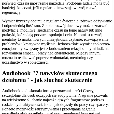
poświęci czas na naostrzenie narzędzia. Podobnie ludzie mogą być
bardziej skuteczni, jeśli regularnie inwestują w swój rozwój i
regenerację.
Wymiar fizyczny obejmuje regularne ćwiczenia, zdrowe odżywianie
i odpowiednią ilość snu. Z kolei rozwój duchowy może oznaczać
medytację, modlitwę, spędzanie czasu na łonie natury lub inne
praktyki, które dają poczucie spokoju i celu. Natomiast rozwój
mentalny to nauka nowych umiejętności, czytanie, rozwiązywanie
problemów i kreatywne myślenie. Jednocześnie wymiar społeczno-
emocjonalny związany jest z budowaniem relacji z innymi ludźmi,
rozwijaniem empatii i pracy nad charakterem. Między innymi
można to realizować poprzez wolontariat, mentoring czy
uczestnictwo w społeczności.
Audiobook "7 nawyków skutecznego
działania" - jak słuchać skutecznie
Audiobook to doskonała forma poznawania treści Covey,
szczególnie dla osób uczących się audytywnie. Nagranie pozwala
na wielokrotne słuchanie najważniejszych fragmentów podczas
codziennych aktywności, takich jak dojazdy do pracy czy spacery.
Ponadto możliwość zatrzymywania i przewijania nagrania
umożliwia głębszą refleksję nad poszczególnymi konceptami.