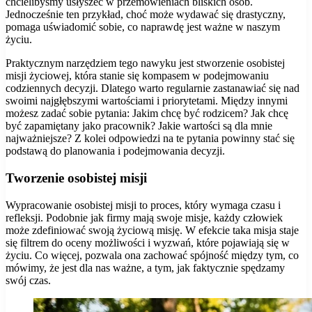
chcielibyśmy usłyszeć w przemówieniach bliskich osób.
Jednocześnie ten przykład, choć może wydawać się drastyczny,
pomaga uświadomić sobie, co naprawdę jest ważne w naszym
życiu.
Praktycznym narzędziem tego nawyku jest stworzenie osobistej
misji życiowej, która stanie się kompasem w podejmowaniu
codziennych decyzji. Dlatego warto regularnie zastanawiać się nad
swoimi najgłębszymi wartościami i priorytetami. Między innymi
możesz zadać sobie pytania: Jakim chcę być rodzicem? Jak chcę
być zapamiętany jako pracownik? Jakie wartości są dla mnie
najważniejsze? Z kolei odpowiedzi na te pytania powinny stać się
podstawą do planowania i podejmowania decyzji.
Tworzenie osobistej misji
Wypracowanie osobistej misji to proces, który wymaga czasu i
refleksji. Podobnie jak firmy mają swoje misje, każdy człowiek
może zdefiniować swoją życiową misję. W efekcie taka misja staje
się filtrem do oceny możliwości i wyzwań, które pojawiają się w
życiu. Co więcej, pozwala ona zachować spójność między tym, co
mówimy, że jest dla nas ważne, a tym, jak faktycznie spędzamy
swój czas.