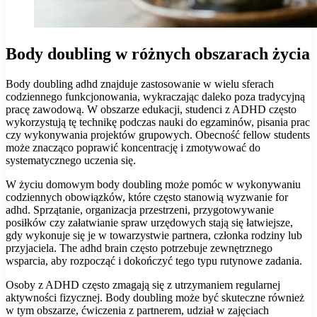
Body doubling w różnych obszarach życia
Body doubling adhd znajduje zastosowanie w wielu sferach
codziennego funkcjonowania, wykraczając daleko poza tradycyjną
pracę zawodową. W obszarze edukacji, studenci z ADHD często
wykorzystują tę technikę podczas nauki do egzaminów, pisania prac
czy wykonywania projektów grupowych. Obecność fellow students
może znacząco poprawić koncentrację i zmotywować do
systematycznego uczenia się.
W życiu domowym body doubling może pomóc w wykonywaniu
codziennych obowiązków, które często stanowią wyzwanie for
adhd. Sprzątanie, organizacja przestrzeni, przygotowywanie
posiłków czy załatwianie spraw urzędowych stają się łatwiejsze,
gdy wykonuje się je w towarzystwie partnera, członka rodziny lub
przyjaciela. The adhd brain często potrzebuje zewnętrznego
wsparcia, aby rozpocząć i dokończyć tego typu rutynowe zadania.
Osoby z ADHD często zmagają się z utrzymaniem regularnej
aktywności fizycznej. Body doubling może być skuteczne również
w tym obszarze, ćwiczenia z partnerem, udział w zajęciach