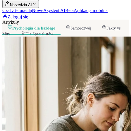
Narzędzia AI
Czat z terapeutą
Nowe
Asystent AI
Beta
Aplikacja mobilna
Zaloguj się
Artykuły
Psychologia dla każdego
Samorozwój
Fakty vs
Mity
Dla Specjalistów