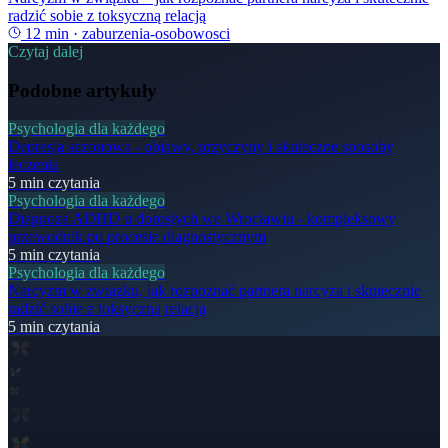
radzić sobie z toksyczną relacją
12
min ·
zaburzenia-osobowosci
Czytaj dalej
Podobne artykuły
Psychologia dla każdego
Depresja sezonowa - objawy, przyczyny i skuteczne sposoby
leczenia
5
min czytania
Psychologia dla każdego
Diagnoza ADHD u dorosłych we Wrocławiu - kompleksowy
przewodnik po procesie diagnostycznym
5
min czytania
Psychologia dla każdego
Narcyzm w związku, jak rozpoznać partnera narcyza i skutecznie
radzić sobie z toksyczną relacją
5
min czytania