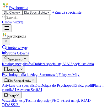
Psycho
pedia
Znajdź specjalistę
Dla Ciebie
Dla Specjalistów
Umów wizytę
Psycho
pedia
Umów wizytę
Strona Główna
Specjaliści
Katalog specjalistów
Dobierz specjalistę AI
AI
Specjalista dnia
Artykuły
Psychologia dla każdego
Samorozwój
Fakty vs Mity
Dla Specjalistów
Artykuły dla specjalistów
Dołącz do Psychopedii
Załóż profil
Plany i
cennik
AI Asystent Sesji
AI
Testy
Wszystkie testy
Test na depresję (PHQ-9)
Test na lęk (GAD-
7)
DASS-21