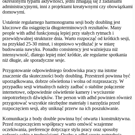
określonymi typami aktywności, jedni zmagają się z zadaniami
administracyjnymi, inni z projektami kreatywnymi czy obowiązkami
domowymi.
Ustalenie regularnego harmonogramu sesji body doubling jest
kluczowe dla osiągnięcia długoterminowych rezultatów. Many
people with adhd funkcjonują lepiej przy stałych rytmach i
przewidywalnej strukturze dnia. Warto rozpocząć od krótkich sesji,
na przykład 25-30 minut, i stopniowo wydłużać je w miarę
budowania nawyku. Ponadto consistency jest ważniejsza niż
intensywność, dlatego lepiej mieć krótkie, ale regularne spotkania
niż długie, ale sporadyczne sesje.
Przygotowanie odpowiedniego środowiska pracy ma istotne
znaczenie dla skuteczności body doubling. Przestrzeń powinna być
uporządkowana, dobrze oświetlona i wolna od rozpraszaczy. W
przypadku sesji wirtualnych należy zadbać o stabilne połączenie
internetowe, odpowiednie oświetlenie kamery i wyciszenie
niepotrzebnych dźwięków. The person with adhd powinien również
przygotować wszystkie niezbędne materiały i narzędzia przed
rozpoczęciem sesji, aby uniknąć przerw na ich poszukiwanie.
Komunikacja z body double powinna być otwarta i konstruktywna.
Przed rozpoczęciem współpracy warto omówić wzajemne
oczekiwania, preferencje dotyczące stylu pracy oraz sposoby
radzenia sobie z trudnościami. Osoby z adhd często potrzebują