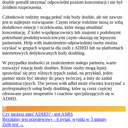
double potrafił utrzymać odpowiedni poziom koncentracji i nie był
źródłem rozproszenia.
Członkowie rodziny mogą pełnić rolę body double, ale nie zawsze
jest to najlepsze rozwiązanie. Często relacje rodzinne niosą ze sobą
dodatkowe emocje i oczekiwania, które mogą utrudniać
koncentrację. Z kolei współpracownicy lub znajomi z podobnymi
potrzebami produktywnościowymi często okazują się lepszymi
partnerami. Help with znalezieniem odpowiedniej osoby można
uzyskać w grupach wsparcia dla osób z ADHD lub na platformach
internetowych dedykowanych body doubling.
W przypadku trudności ze znalezieniem stałego partnera, warto
rozważyć rotację body doubles. Różne osoby mogą lepiej
sprawdzać się przy różnych typach zadań, na przykład, jeden
partner może być idealny do pracy twórczej, a inny do zadań
administracyjnych. The person with adhd może również korzystać z
profesjonalnych usług body doubling, które są coraz częściej
oferowane przez terapeutów i coachów specjalizujących się w
ADHD.
Czy możesz mieć ADHD? - test ASRS
Bezpłatny test przesiewowy - 6 pytań, wyniki w 3 minuty
Zrób test →