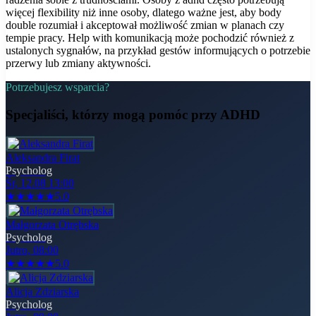
więcej flexibility niż inne osoby, dlatego ważne jest, aby body
double rozumiał i akceptował możliwość zmian w planach czy
tempie pracy. Help with komunikacją może pochodzić również z
ustalonych sygnałów, na przykład gestów informujących o potrzebie
przerwy lub zmiany aktywności.
Potrzebujesz wsparcia?
Specjaliści, którzy mogą pomóc
przy ADHD
Aleksandra Firat
Psycholog
Śr, 12.08 13:00
★
★
★
★
★
5.0
Małgorzata Otrębska
Psycholog
Jutro, 08:00
★
★
★
★
★
5.0
Alicja Zdziarska
Psycholog