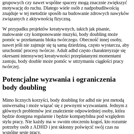
grupowych czy nawet wspólne spacery mogą znacznie zwiększyć
motywację do ruchu. Dlatego wiele osób z nadpobudliwością
znajduje w tej metodzie sposób na budowanie zdrowych nawyków
związanych z aktywnością fizyczną.
W przypadku projektów kreatywnych, takich jak pisanie,
malowanie czy komponowanie muzyki, body doubling może
pomóc w przełamaniu bloku twórczego. Obecność innej osoby,
nawet jeśli nie zajmuje się tą samą dziedziną, często wystarcza, aby
uruchomić procesy twórcze. Adult adhd często charakteryzuje się
okresami intensywnej kreatywności przeplatanymi momentami
zastoju, body double może pomóc w utrzymaniu ciągłości pracy
twórczej.
Potencjalne wyzwania i ograniczenia
body doubling
Mimo licznych korzyści, body doubling for adhd nie jest metodą
uniwersalną i może wiązać się z pewnymi wyzwaniami. Jednym z
głównych problemów jest znalezienie odpowiedniej osoby, która
będzie dostępna regularnie i będzie kompatybilna pod względem
stylu pracy. Nie każdy ma w swoim otoczeniu kogoś, kto rozumie
potrzeby osób z ADHD i jest skłonny poświęcić swój czas na
wspólne sesje pracy.