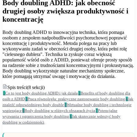
Body doubling ADHD: jak obecność
drugiej osoby zwiększa produktywność i
koncentrację
Body doubling ADHD to innowacyjna technika, która pomaga
osobom z zespołem nadpobudliwości psychoruchowej poprawić
koncentrację i produktywność. Metoda polega na pracy lub
wykonywaniu zadań w obecności drugiej osoby, która pełni rolę
"cielesnego dublera". Technika ta zyskuje coraz większą
popularność wśród osób z ADHD, ponieważ oferuje prosty sposób
na radzenie sobie z trudnościami koncentracyjnymi i prokrastynacją.
Body doubling wykorzystuje naturalne mechanizmy społeczne,
które pomagają utrzymać uwagę i motywację do działania.
Spis treści
(
8
sekcji
)
1
Co to jest body doubling ADHD i jak działa
2
Benefits of body doubling dla
osób z ADHD
3
Praca równoległa: praktyczne zastosowanie body doubling
4
Jak
znaleźć odpowiedniego body double
5
Wirtualne body doubling i technologie
wspierające
6
Body doubling w różnych obszarach życia
7
Potencjalne
wyzwania i ograniczenia body doubling
8
Jak skutecznie wdrożyć body
doubling w codzienności