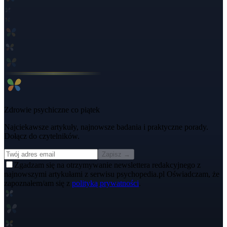
Zdrowie psychiczne co piątek
Najciekawsze artykuły, najnowsze badania i praktyczne porady.
Dołącz do czytelników.
Zapisz →
Zgadzam się na otrzymywanie newslettera redakcyjnego z
najnowszymi artykułami z serwisu psychopedia.pl Oświadczam, że
zapoznałem/am się z
polityką prywatności
.