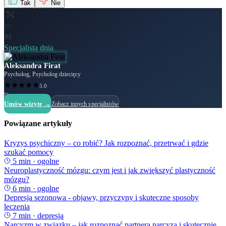
Tak
Nie
Specjalista dnia
Aleksandra Firat
Psycholog, Psycholog dziecięcy
★
★
★
★
★
5.0
Dostępny
Umów wizytę →
Zobacz innych specjalistów
Powiązane artykuły
Kryzys psychiczny – co robić? Jak rozpoznać, przetrwać i gdzie
szukać pomocy
5
min ·
ogolne
Neuroplastyczność mózgu: czym jest i jak zwiększyć plastyczność
mózgu?
6
min ·
ogolne
Depresja sezonowa - objawy, przyczyny i skuteczne sposoby
leczenia
7
min ·
depresja
Narcyzm w związku – jak rozpoznać partnera narcyza i skutecznie