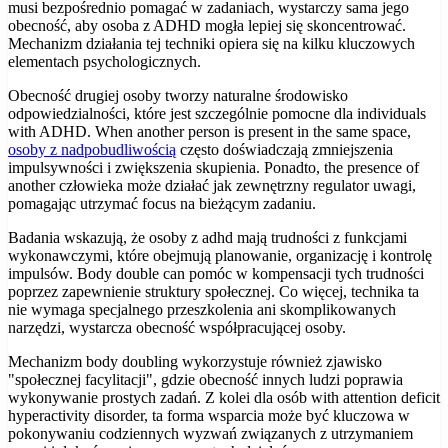
musi bezpośrednio pomagać w zadaniach, wystarczy sama jego
obecność, aby osoba z ADHD mogła lepiej się skoncentrować.
Mechanizm działania tej techniki opiera się na kilku kluczowych
elementach psychologicznych.
Obecność drugiej osoby tworzy naturalne środowisko
odpowiedzialności, które jest szczególnie pomocne dla individuals
with ADHD. When another person is present in the same space,
osoby z nadpobudliwością
często doświadczają zmniejszenia
impulsywności i zwiększenia skupienia. Ponadto, the presence of
another człowieka może działać jak zewnętrzny regulator uwagi,
pomagając utrzymać focus na bieżącym zadaniu.
Badania wskazują, że osoby z adhd mają trudności z funkcjami
wykonawczymi, które obejmują planowanie, organizację i kontrolę
impulsów. Body double can pomóc w kompensacji tych trudności
poprzez zapewnienie struktury społecznej. Co więcej, technika ta
nie wymaga specjalnego przeszkolenia ani skomplikowanych
narzędzi, wystarcza obecność współpracującej osoby.
Mechanizm body doubling wykorzystuje również zjawisko
"społecznej facylitacji", gdzie obecność innych ludzi poprawia
wykonywanie prostych zadań. Z kolei dla osób with attention deficit
hyperactivity disorder, ta forma wsparcia może być kluczowa w
pokonywaniu codziennych wyzwań związanych z utrzymaniem