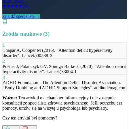
Jutro, 09:00
★
★
★
★
★
5.0
Znajdź specjalistę →
Źródła naukowe (
3
)
1
Thapar A, Cooper M (2016). "Attention deficit hyperactivity
disorder". Lancet.)00238-X
2
Posner J, Polanczyk GV, Sonuga-Barke E (2020). "Attention-deficit
hyperactivity disorder". Lancet.)33004-1
3
ADHD Foundation - The Attention Deficit Disorder Association.
"Body Doubling and ADHD Support Strategies". additudemag.com
Ważne:
Ten artykuł ma charakter informacyjny i nie zastępuje
konsultacji ze specjalistą zdrowia psychicznego. Jeśli potrzebujesz
pomocy, umów się na wizytę u psychologa lub psychiatry.
Czy ten artykuł był pomocny?