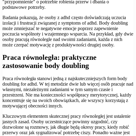
"przypomnienie" o potrzebie robienia przerw i dbania o
podstawowe potrzeby.
Badania pokazują, że osoby z adhd często doświadczają uczucia
izolacji i frustracji związanej z symptoms of adhd. Body doubling
może zmniejszać te negatywne emocje poprzez zapewnienie
poczucia wspólnoty i wzajemnego wsparcia. Na przykład, gdy dwie
osoby pracują równolegle nad swoimi zadaniami, każda z nich
może czerpać motywację z produktywności drugiej osoby.
Praca równoległa: praktyczne
zastosowanie body doubling
Praca równoległa stanowi jedną z najskuteczniejszych form body
doubling for adhd. W tej metodzie dwie lub więcej osób pracuje nad
własnymi, niezależnymi zadaniami w tym samym czasie i
przestrzeni. Nie ma konieczności współpracy merytorycznej, każdy
koncentruje się na swoich obowiązkach, ale wszyscy korzystają z
motywującej obecności innych.
Kluczowym elementem skutecznej pracy równoległej jest ustalenie
jasnych zasad. Osoby uczestniczące powinny uzgodnić, czy
dozwolone są rozmowy, jak długie będą okresy pracy, kiedy robić
przerwy oraz jak sygnalizować potrzebę ciszy. Ponadto ważne jest