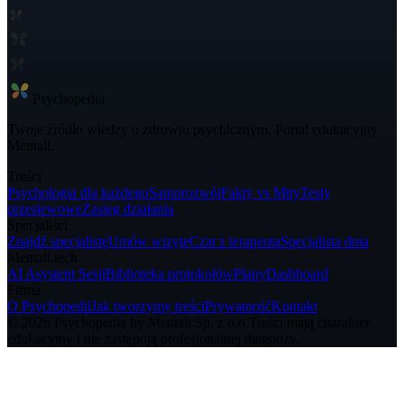
Psycho
pedia
Twoje źródło wiedzy o zdrowiu psychicznym. Portal edukacyjny
Mentali.
Treści
Psychologia dla każdego
Samorozwój
Fakty vs Mity
Testy
przesiewowe
Zasięg działania
Specjaliści
Znajdź specjalistę
Umów wizytę
Czat z terapeutą
Specjalista dnia
Mentali.tech
AI Asystent Sesji
Biblioteka protokołów
Plany
Dashboard
Firma
O Psychopedii
Jak tworzymy treści
Prywatność
Kontakt
© 2026 Psychopedia by Mentali Sp. z o.o.
Treści mają charakter
edukacyjny i nie zastępują profesjonalnej diagnozy.