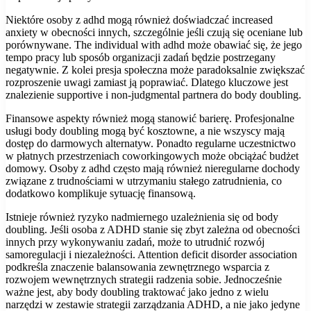
Niektóre osoby z adhd mogą również doświadczać increased
anxiety w obecności innych, szczególnie jeśli czują się oceniane lub
porównywane. The individual with adhd może obawiać się, że jego
tempo pracy lub sposób organizacji zadań będzie postrzegany
negatywnie. Z kolei presja społeczna może paradoksalnie zwiększać
rozproszenie uwagi zamiast ją poprawiać. Dlatego kluczowe jest
znalezienie supportive i non-judgmental partnera do body doubling.
Finansowe aspekty również mogą stanowić barierę. Profesjonalne
usługi body doubling mogą być kosztowne, a nie wszyscy mają
dostęp do darmowych alternatyw. Ponadto regularne uczestnictwo
w płatnych przestrzeniach coworkingowych może obciążać budżet
domowy. Osoby z adhd często mają również nieregularne dochody
związane z trudnościami w utrzymaniu stałego zatrudnienia, co
dodatkowo komplikuje sytuację finansową.
Istnieje również ryzyko nadmiernego uzależnienia się od body
doubling. Jeśli osoba z ADHD stanie się zbyt zależna od obecności
innych przy wykonywaniu zadań, może to utrudnić rozwój
samoregulacji i niezależności. Attention deficit disorder association
podkreśla znaczenie balansowania zewnętrznego wsparcia z
rozwojem wewnętrznych strategii radzenia sobie. Jednocześnie
ważne jest, aby body doubling traktować jako jedno z wielu
narzędzi w zestawie strategii zarządzania ADHD, a nie jako jedyne