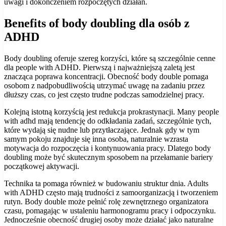
uwagi i dokończeniem rozpoczętych działań.
Benefits of body doubling dla osób z
ADHD
Body doubling oferuje szereg korzyści, które są szczególnie cenne
dla people with ADHD. Pierwszą i najważniejszą zaletą jest
znacząca poprawa koncentracji. Obecność body double pomaga
osobom z nadpobudliwością utrzymać uwagę na zadaniu przez
dłuższy czas, co jest często trudne podczas samodzielnej pracy.
Kolejną istotną korzyścią jest redukcja prokrastynacji. Many people
with adhd mają tendencję do odkładania zadań, szczególnie tych,
które wydają się nudne lub przytłaczające. Jednak gdy w tym
samym pokoju znajduje się inna osoba, naturalnie wzrasta
motywacja do rozpoczęcia i kontynuowania pracy. Dlatego body
doubling może być skutecznym sposobem na przełamanie bariery
początkowej aktywacji.
Technika ta pomaga również w budowaniu struktur dnia. Adults
with ADHD często mają trudności z samoorganizacją i tworzeniem
rutyn. Body double może pełnić rolę zewnętrznego organizatora
czasu, pomagając w ustaleniu harmonogramu pracy i odpoczynku.
Jednocześnie obecność drugiej osoby może działać jako naturalne