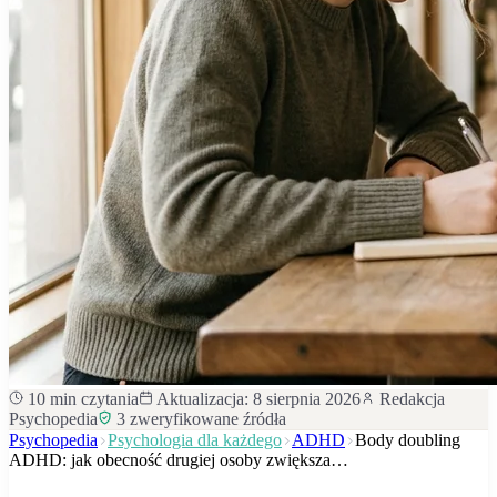
10
min czytania
Aktualizacja:
8 sierpnia 2026
Redakcja
Psychopedia
3
zweryfikowane źródła
Psychopedia
Psychologia dla każdego
ADHD
Body doubling
ADHD: jak obecność drugiej osoby zwiększa…