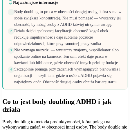
Najważniejsze informacje
Body doubling to praca w obecności drugiej osoby, która sama w
1
sobie zwiększa koncentrację. Nie musi pomagać — wystarczy jej
obecność, by mózg osoby z ADHD łatwiej utrzymał uwagę.
Działa dzięki społecznej facylitacji: obecność kogoś obok
2
redukuje impulsywność i daje subtelne poczucie
odpowiedzialności, które przy samotnej pracy zanika.
Nie wymaga narzędzi — wystarczy znajomy, współlokator albo
3
spotkanie online na kamerce. Ten sam efekt daje praca w
kawiarni lub bibliotece, gdzie obecność innych pełni tę funkcję.
Szczególnie pomaga przy zadaniach wymagających planowania i
4
organizacji — czyli tam, gdzie u osób z ADHD pojawia się
największy opór. Obecność drugiej osoby obniża barierę startu.
Co to jest body doubling ADHD i jak
działa
Body doubling to metoda produktywności, która polega na
wykonywaniu zadań w obecności innej osoby. The body double nie