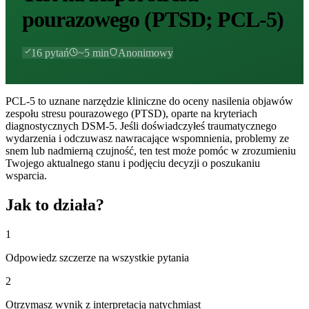
pourazowego (PTSD; PCL-5)
16
pytań
~
5
min
Anonimowy
PCL-5 to uznane narzędzie kliniczne do oceny nasilenia objawów
zespołu stresu pourazowego (PTSD), oparte na kryteriach
diagnostycznych DSM-5. Jeśli doświadczyłeś traumatycznego
wydarzenia i odczuwasz nawracające wspomnienia, problemy ze
snem lub nadmierną czujność, ten test może pomóc w zrozumieniu
Twojego aktualnego stanu i podjęciu decyzji o poszukaniu
wsparcia.
Jak to działa?
1
Odpowiedz szczerze na wszystkie pytania
2
Otrzymasz wynik z interpretacją natychmiast