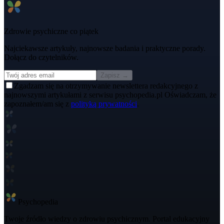
Zdrowie psychiczne co piątek
Najciekawsze artykuły, najnowsze badania i praktyczne porady.
Dołącz do czytelników.
Zapisz →
Zgadzam się na otrzymywanie newslettera redakcyjnego z
najnowszymi artykułami z serwisu psychopedia.pl Oświadczam, że
zapoznałem/am się z
polityką prywatności
.
Psycho
pedia
Twoje źródło wiedzy o zdrowiu psychicznym. Portal edukacyjny