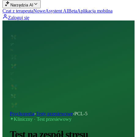
Narzędzia AI
Czat z terapeutą
Nowe
Asystent AI
Beta
Aplikacja mobilna
Zaloguj się
Psychopedia
›
Testy przesiewowe
›
PCL-5
Kliniczny · Test przesiewowy
Test na zespół stresu