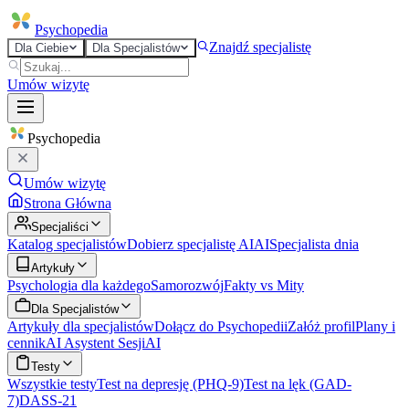
Psycho
pedia
Znajdź specjalistę
Dla Ciebie
Dla Specjalistów
Umów wizytę
Psycho
pedia
Umów wizytę
Strona Główna
Specjaliści
Katalog specjalistów
Dobierz specjalistę AI
AI
Specjalista dnia
Artykuły
Psychologia dla każdego
Samorozwój
Fakty vs Mity
Dla Specjalistów
Artykuły dla specjalistów
Dołącz do Psychopedii
Załóż profil
Plany i
cennik
AI Asystent Sesji
AI
Testy
Wszystkie testy
Test na depresję (PHQ-9)
Test na lęk (GAD-
7)
DASS-21