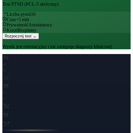
Test PTSD (PCL-5 skrócony)
Liczba pytań
16
Czas
~
5
min
Prywatność
Anonimowy
Koszt
Bezpłatny
Rozpocznij test →
Wynik jest orientacyjny i nie zastępuje diagnozy klinicznej