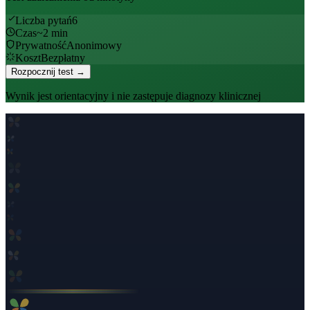
Liczba pytań
6
Czas
~
2
min
Prywatność
Anonimowy
Koszt
Bezpłatny
Rozpocznij test →
Wynik jest orientacyjny i nie zastępuje diagnozy klinicznej