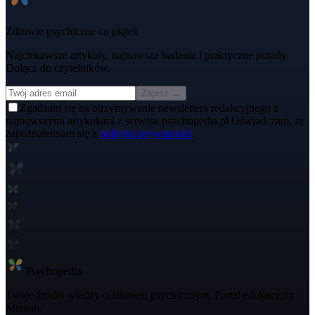
Zdrowie psychiczne co piątek
Najciekawsze artykuły, najnowsze badania i praktyczne porady.
Dołącz do czytelników.
Zapisz →
Zgadzam się na otrzymywanie newslettera redakcyjnego z
najnowszymi artykułami z serwisu psychopedia.pl Oświadczam, że
zapoznałem/am się z
polityką prywatności
.
Psycho
pedia
Twoje źródło wiedzy o zdrowiu psychicznym. Portal edukacyjny
Mentali.