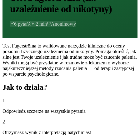
uzależnienie od nikotyny)
6
pytań
~
2
min
Anonimowy
Test Fagerströma to walidowane narzędzie kliniczne do oceny
poziomu fizycznego uzależnienia od nikotyny. Pomaga określić, jak
silne jest Twoje uzależnienie i jak trudne może być rzucenie palenia.
Wyniki mogą być przydatne w rozmowie z lekarzem o wyborze
najskuteczniejszej metody rzucania palenia — od terapii zastępczej
po wsparcie psychologiczne.
Jak to działa?
1
Odpowiedz szczerze na wszystkie pytania
2
Otrzymasz wynik z interpretacją natychmiast