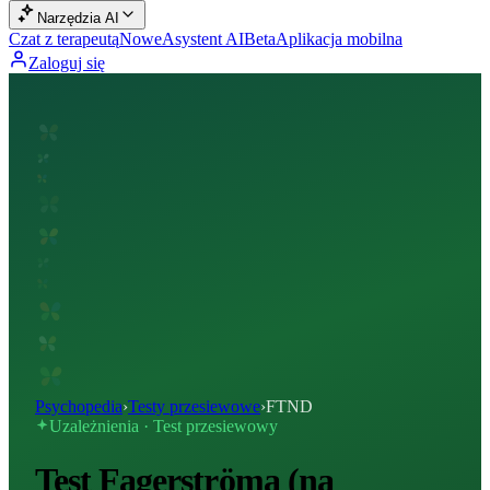
Narzędzia AI
Czat z terapeutą
Nowe
Asystent AI
Beta
Aplikacja mobilna
Zaloguj się
Psychopedia
›
Testy przesiewowe
›
FTND
Uzależnienia · Test przesiewowy
Test Fagerströma (na