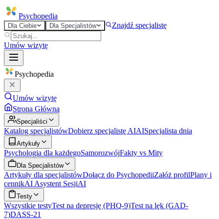
Psycho
pedia
Znajdź specjalistę
Dla Ciebie
Dla Specjalistów
Umów wizytę
Psycho
pedia
Umów wizytę
Strona Główna
Specjaliści
Katalog specjalistów
Dobierz specjalistę AI
AI
Specjalista dnia
Artykuły
Psychologia dla każdego
Samorozwój
Fakty vs Mity
Dla Specjalistów
Artykuły dla specjalistów
Dołącz do Psychopedii
Załóż profil
Plany i
cennik
AI Asystent Sesji
AI
Testy
Wszystkie testy
Test na depresję (PHQ-9)
Test na lęk (GAD-
7)
DASS-21