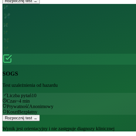
Rozpocznij test →
SOGS
Test uzależnienia od hazardu
Liczba pytań
10
Czas
~
4
min
Prywatność
Anonimowy
Koszt
Bezpłatny
Rozpocznij test →
Wynik jest orientacyjny i nie zastępuje diagnozy klinicznej