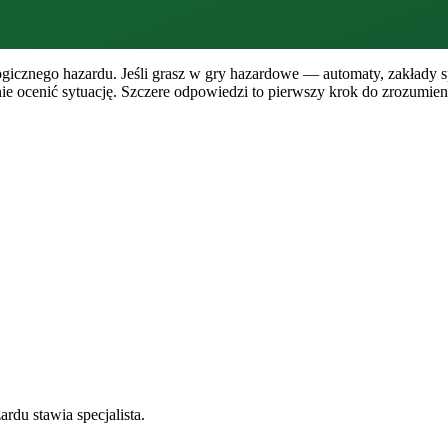
cznego hazardu. Jeśli grasz w gry hazardowe — automaty, zakłady sp
lnie ocenić sytuację. Szczere odpowiedzi to pierwszy krok do zrozumi
du stawia specjalista.