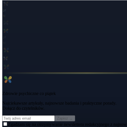
Zdrowie psychiczne co piątek
Najciekawsze artykuły, najnowsze badania i praktyczne porady.
Dołącz do czytelników.
Zapisz →
Zgadzam się na otrzymywanie newslettera redakcyjnego z najnow