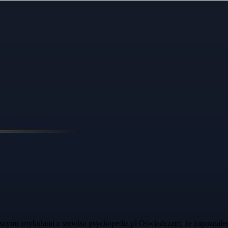
szymi artykułami z serwisu psychopedia.pl Oświadczam, że zapoznałe