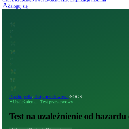
Zaloguj się
Psychopedia
›
Testy przesiewowe
›
SOGS
Uzależnienia · Test przesiewowy
Test na uzależnienie od hazard