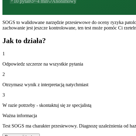
10
pytań
~
4
min
Anonimowy
SOGS to walidowane narzędzie przesiewowe do oceny ryzyka patologi
zachowanie jest jeszcze kontrolowane, ten test może pomóc Ci rzete
Jak to działa?
1
Odpowiedz szczerze na wszystkie pytania
2
Otrzymasz wynik z interpretacją natychmiast
3
W razie potrzeby - skontaktuj się ze specjalistą
Ważna informacja
Test SOGS ma charakter przesiewowy. Diagnozę uzależnienia od hazar