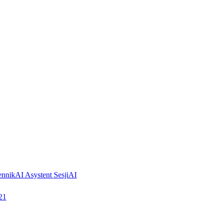
ennik
AI Asystent Sesji
AI
21