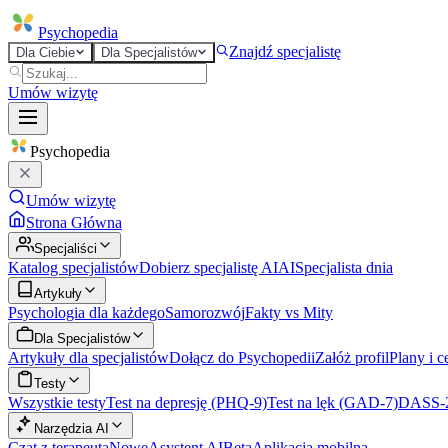
Psycho
pedia
Znajdź specjalistę
Dla Ciebie
Dla Specjalistów
Umów wizytę
Psycho
pedia
Umów wizytę
Strona Główna
Specjaliści
Katalog specjalistów
Dobierz specjalistę AI
AI
Specjalista dnia
Artykuły
Psychologia dla każdego
Samorozwój
Fakty vs Mity
Dla Specjalistów
Artykuły dla specjalistów
Dołącz do Psychopedii
Załóż profil
Plany i c
Testy
Wszystkie testy
Test na depresję (PHQ-9)
Test na lęk (GAD-7)
DASS-
Narzędzia AI
Czat z terapeutą
Nowe
Asystent AI
Beta
Aplikacja mobilna