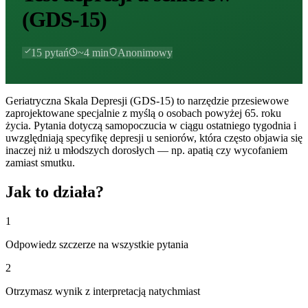
(GDS-15)
15
pytań
~
4
min
Anonimowy
Geriatryczna Skala Depresji (GDS-15) to narzędzie przesiewowe
zaprojektowane specjalnie z myślą o osobach powyżej 65. roku
życia. Pytania dotyczą samopoczucia w ciągu ostatniego tygodnia i
uwzględniają specyfikę depresji u seniorów, która często objawia się
inaczej niż u młodszych dorosłych — np. apatią czy wycofaniem
zamiast smutku.
Jak to działa?
1
Odpowiedz szczerze na wszystkie pytania
2
Otrzymasz wynik z interpretacją natychmiast