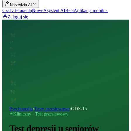
Narzędzia AI
Czat z terapeutą
Nowe
Asystent AI
Beta
Aplikacja mobilna
Zaloguj się
Psychopedia
›
Testy przesiewowe
›
GDS-15
Kliniczny · Test przesiewowy
Test depresji u seniorów