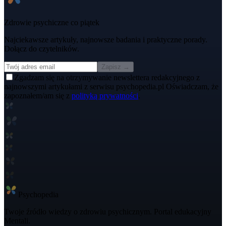
Zdrowie psychiczne co piątek
Najciekawsze artykuły, najnowsze badania i praktyczne porady.
Dołącz do czytelników.
Zapisz →
Zgadzam się na otrzymywanie newslettera redakcyjnego z
najnowszymi artykułami z serwisu psychopedia.pl Oświadczam, że
zapoznałem/am się z
polityką prywatności
.
Psycho
pedia
Twoje źródło wiedzy o zdrowiu psychicznym. Portal edukacyjny
Mentali.