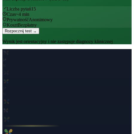
Liczba pytań
15
Czas
~
4
min
Prywatność
Anonimowy
Koszt
Bezpłatny
Rozpocznij test →
Wynik jest orientacyjny i nie zastępuje diagnozy klinicznej