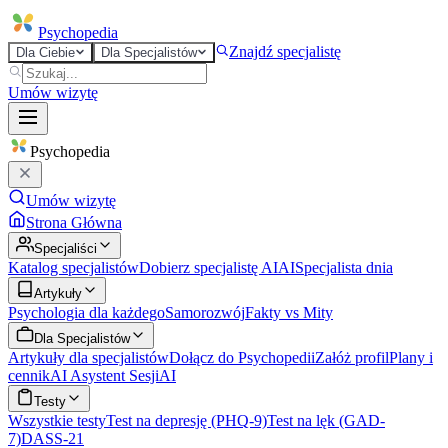
Psycho
pedia
Znajdź specjalistę
Dla Ciebie
Dla Specjalistów
Umów wizytę
Psycho
pedia
Umów wizytę
Strona Główna
Specjaliści
Katalog specjalistów
Dobierz specjalistę AI
AI
Specjalista dnia
Artykuły
Psychologia dla każdego
Samorozwój
Fakty vs Mity
Dla Specjalistów
Artykuły dla specjalistów
Dołącz do Psychopedii
Załóż profil
Plany i
cennik
AI Asystent Sesji
AI
Testy
Wszystkie testy
Test na depresję (PHQ-9)
Test na lęk (GAD-
7)
DASS-21