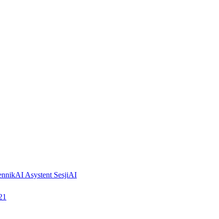
ennik
AI Asystent Sesji
AI
21