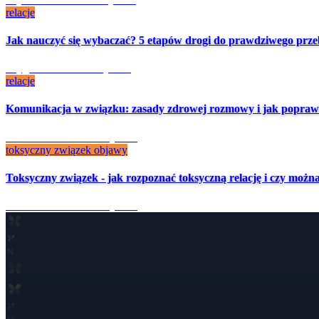
relacje
Jak nauczyć się wybaczać? 5 etapów drogi do prawdziwego prze
4 tyg. temu
·
7 min czytania
relacje
Komunikacja w związku: zasady zdrowej rozmowy i jak popraw
3 mies. temu
·
7 min czytania
toksyczny związek objawy
Toksyczny związek - jak rozpoznać toksyczną relację i czy możn
4 mies. temu
·
9 min czytania