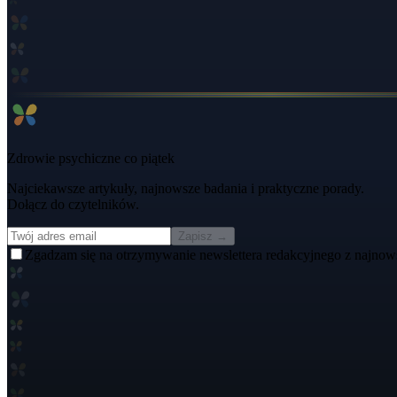
Zdrowie psychiczne co piątek
Najciekawsze artykuły, najnowsze badania i praktyczne porady.
Dołącz do czytelników.
Zapisz →
Zgadzam się na otrzymywanie newslettera redakcyjnego z najnow