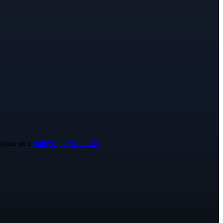
m/am się z
polityką prywatności
.