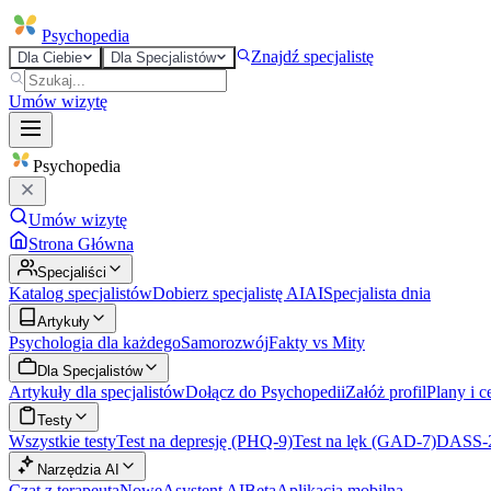
Psycho
pedia
Znajdź specjalistę
Dla Ciebie
Dla Specjalistów
Umów wizytę
Psycho
pedia
Umów wizytę
Strona Główna
Specjaliści
Katalog specjalistów
Dobierz specjalistę AI
AI
Specjalista dnia
Artykuły
Psychologia dla każdego
Samorozwój
Fakty vs Mity
Dla Specjalistów
Artykuły dla specjalistów
Dołącz do Psychopedii
Załóż profil
Plany i c
Testy
Wszystkie testy
Test na depresję (PHQ-9)
Test na lęk (GAD-7)
DASS-
Narzędzia AI
Czat z terapeutą
Nowe
Asystent AI
Beta
Aplikacja mobilna