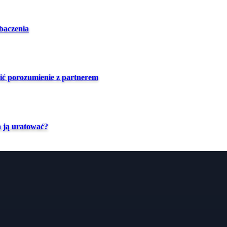
baczenia
ić porozumienie z partnerem
a ją uratować?