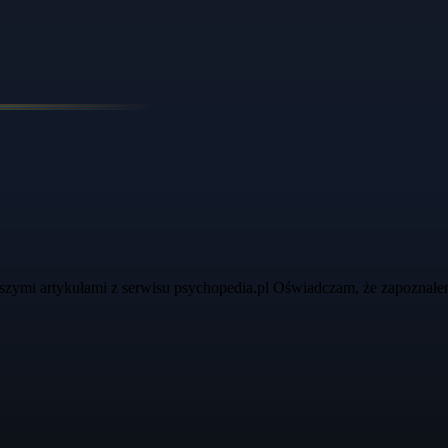
szymi artykułami z serwisu psychopedia.pl Oświadczam, że zapoznałe