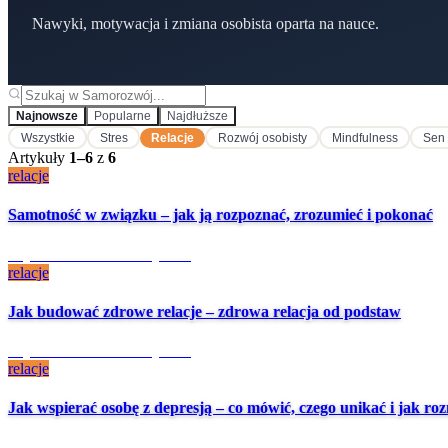
Nawyki, motywacja i zmiana osobista oparta na nauce.
Najnowsze
Popularne
Najdłuższe
Wszystkie
Stres
Relacje
Rozwój osobisty
Mindfulness
Sen
Artykuły
1
–
6
z
6
relacje
Samotność w związku – jak ją rozpoznać, zrozumieć i pokonać
1 tydz. temu
·
7 min czytania
relacje
Jak budować zdrowe relacje – zdrowa relacja od podstaw
1 tydz. temu
·
6 min czytania
relacje
Jak wspierać osobę z depresją – co mówić, czego unikać i jak r
1 tydz. temu
·
7 min czytania