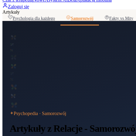
Zaloguj się
Artykuły
Psychologia dla każdego
Samorozwój
Fakty vs Mity
Psychopedia ·
Samorozwój
Artykuły z Relacje - Samorozwó