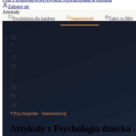
Zaloguj się
Artykuły
Psychologia dla każdego
Samorozwój
Fakty vs Mity
Psychopedia ·
Samorozwój
Artykuły z Psychologia dziecka