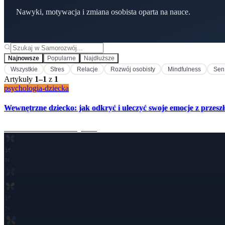
Nawyki, motywacja i zmiana osobista oparta na nauce.
Najnowsze
Popularne
Najdłuższe
Wszystkie
Stres
Relacje
Rozwój osobisty
Mindfulness
Sen
Artykuły
1
–
1
z
1
psychologia-dziecka
Wewnętrzne dziecko: jak odkryć i uleczyć swoje emocje z przeszł
3 mies. temu
·
6 min czytania