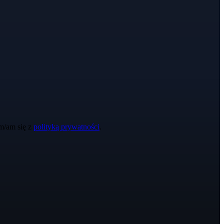
m/am się z
polityką prywatności
.