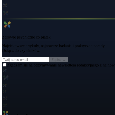
Zdrowie psychiczne co piątek
Najciekawsze artykuły, najnowsze badania i praktyczne porady.
Dołącz do czytelników.
Zapisz →
Zgadzam się na otrzymywanie newslettera redakcyjnego z najnow