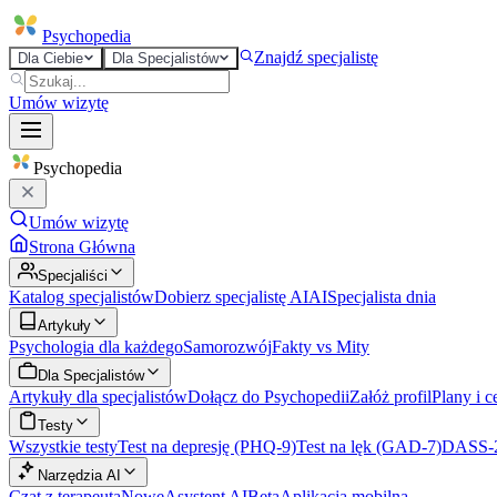
Psycho
pedia
Znajdź specjalistę
Dla Ciebie
Dla Specjalistów
Umów wizytę
Psycho
pedia
Umów wizytę
Strona Główna
Specjaliści
Katalog specjalistów
Dobierz specjalistę AI
AI
Specjalista dnia
Artykuły
Psychologia dla każdego
Samorozwój
Fakty vs Mity
Dla Specjalistów
Artykuły dla specjalistów
Dołącz do Psychopedii
Załóż profil
Plany i c
Testy
Wszystkie testy
Test na depresję (PHQ-9)
Test na lęk (GAD-7)
DASS-
Narzędzia AI
Czat z terapeutą
Nowe
Asystent AI
Beta
Aplikacja mobilna