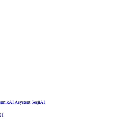
ennik
AI Asystent Sesji
AI
21