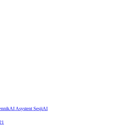
ennik
AI Asystent Sesji
AI
21