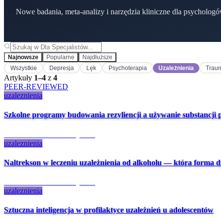
Nowe badania, meta-analizy i narzędzia kliniczne dla psychologó
Najnowsze
Popularne
Najdłuższe
Wszystkie
Depresja
Lęk
Psychoterapia
Uzależnienia
Trau
Artykuły
1
–
4
z
4
PEER-REVIEWED
uzaleznienia
Szkolne programy budowania rezyliencji a używanie substancji
1 mies. temu
·
9 min czytania
uzaleznienia
Naltrekson w leczeniu uzależnienia od alkoholu — która forma dz
2 mies. temu
·
7 min czytania
uzaleznienia
Sztuczna inteligencja w profilaktyce uzależnień u adolescentów