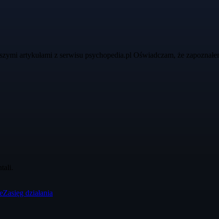
szymi artykułami z serwisu psychopedia.pl Oświadczam, że zapoznałe
ali.
e
Zasięg działania