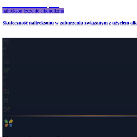
4 mies. temu
·
5 min czytania
naltrekson leczenie alkoholizmu
Skuteczność naltreksonu w zaburzeniu związanym z użyciem alk
4 mies. temu
·
8 min czytania