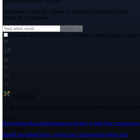
Zdrowie psychiczne co piątek
Najciekawsze artykuły, najnowsze badania i praktyczne porady.
Dołącz do czytelników.
Zapisz →
Zgadzam się na otrzymywanie newslettera redakcyjnego z najnow
Psycho
pedia
Twoje źródło wiedzy o zdrowiu psychicznym. Portal edukacyjny Ment
Treści
Psychologia dla każdego
Samorozwój
Fakty vs Mity
Testy przesiewow
Specjaliści
Znajdź specjalistę
Umów wizytę
Czat z terapeutą
Specjalista dnia