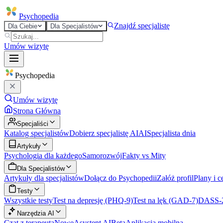
Psycho
pedia
Znajdź specjalistę
Dla Ciebie
Dla Specjalistów
Umów wizytę
Psycho
pedia
Umów wizytę
Strona Główna
Specjaliści
Katalog specjalistów
Dobierz specjalistę AI
AI
Specjalista dnia
Artykuły
Psychologia dla każdego
Samorozwój
Fakty vs Mity
Dla Specjalistów
Artykuły dla specjalistów
Dołącz do Psychopedii
Załóż profil
Plany i c
Testy
Wszystkie testy
Test na depresję (PHQ-9)
Test na lęk (GAD-7)
DASS-
Narzędzia AI
Czat z terapeutą
Nowe
Asystent AI
Beta
Aplikacja mobilna