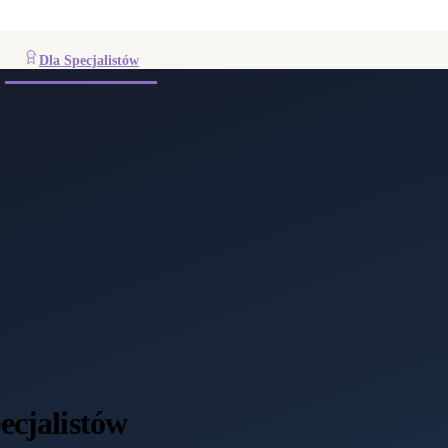
Dla Specjalistów
ecjalistów