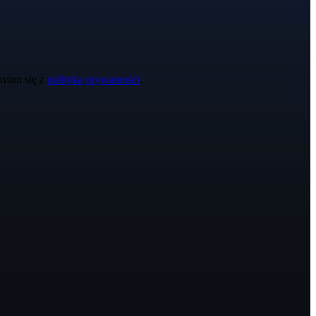
m/am się z
polityką prywatności
.