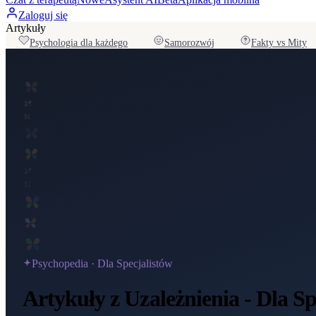
Zaloguj się
Artykuły
Psychologia dla każdego
Samorozwój
Fakty vs Mity
Psychopedia ·
Dla Specjalistów
Artykuły z Uzależnienia - Dla Sp