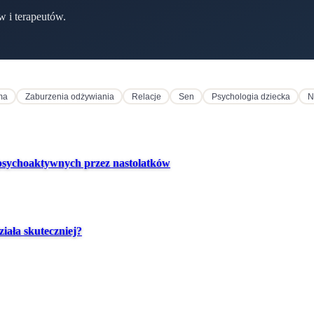
w i terapeutów.
ma
Zaburzenia odżywiania
Relacje
Sen
Psychologia dziecka
N
 psychoaktywnych przez nastolatków
iała skuteczniej?