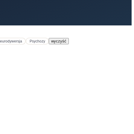
wyczyść
eurodywersja
Psychozy