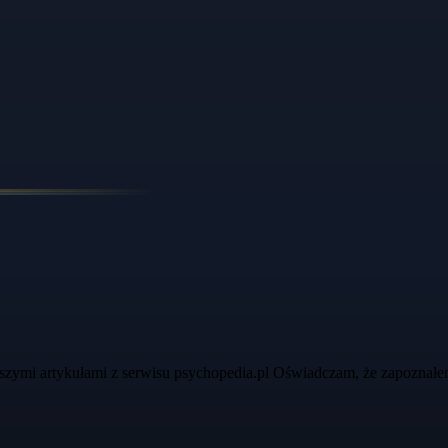
szymi artykułami z serwisu psychopedia.pl Oświadczam, że zapoznałe