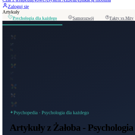
Zaloguj się
Artykuły
Psychologia dla każdego
Samorozwój
Fakty vs Mity
Psychopedia ·
Psychologia dla każdego
Artykuły z Żałoba - Psychologia