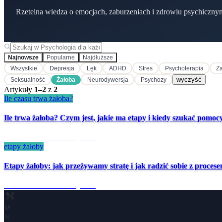
Rzetelna wiedza o emocjach, zaburzeniach i zdrowiu psychiczny
Najnowsze
Popularne
Najdłuższe
Wszystkie
Depresja
Lęk
ADHD
Stres
Psychoterapia
Za
wyczyść
Seksualność
Żałoba
Neurodywersja
Psychozy
Artykuły
1
–
2
z
2
Ile czasu trwa żałoba?
Ile trwa żałoba? Czym jest, jakie ma etapy i kiedy szukać pomocy 
1 mies. temu
·
8 min czytania
etapy żałoby
Etapy żałoby: jak przeżywamy stratę i jak radzić sobie z proce
4 mies. temu
·
8 min czytania