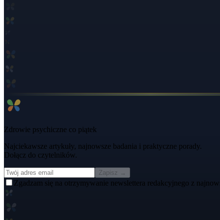
Zdrowie psychiczne co piątek
Najciekawsze artykuły, najnowsze badania i praktyczne porady.
Dołącz do czytelników.
Zapisz →
Zgadzam się na otrzymywanie newslettera redakcyjnego z najnow