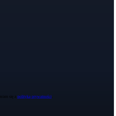
m/am się z
polityką prywatności
.