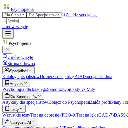
Psycho
pedia
Znajdź specjalistę
Dla Ciebie
Dla Specjalistów
Umów wizytę
Psycho
pedia
Umów wizytę
Strona Główna
Specjaliści
Katalog specjalistów
Dobierz specjalistę AI
AI
Specjalista dnia
Artykuły
Psychologia dla każdego
Samorozwój
Fakty vs Mity
Dla Specjalistów
Artykuły dla specjalistów
Dołącz do Psychopedii
Załóż profil
Plany i c
Testy
Wszystkie testy
Test na depresję (PHQ-9)
Test na lęk (GAD-7)
DASS-
Narzędzia AI
Czat z terapeutą
Nowe
Asystent AI
Beta
Aplikacja mobilna