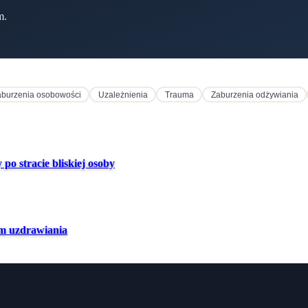
m.
burzenia osobowości
Uzależnienia
Trauma
Zaburzenia odżywiania
po stracie bliskiej osoby
sem uzdrawiania