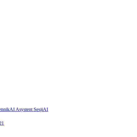
ennik
AI Asystent Sesji
AI
21