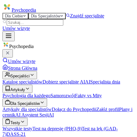
Psycho
pedia
Znajdź specjalistę
Dla Ciebie
Dla Specjalistów
Umów wizytę
Psycho
pedia
Umów wizytę
Strona Główna
Specjaliści
Katalog specjalistów
Dobierz specjalistę AI
AI
Specjalista dnia
Artykuły
Psychologia dla każdego
Samorozwój
Fakty vs Mity
Dla Specjalistów
Artykuły dla specjalistów
Dołącz do Psychopedii
Załóż profil
Plany i
cennik
AI Asystent Sesji
AI
Testy
Wszystkie testy
Test na depresję (PHQ-9)
Test na lęk (GAD-
7)
DASS-21