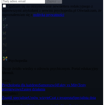
Zapisz →
Zgadzam się na otrzymywanie newslettera redakcyjnego z
najnowszymi artykułami z serwisu psychopedia.pl Oświadczam, że
zapoznałem/am się z
polityką prywatności
.
Psycho
pedia
Twoje źródło wiedzy o zdrowiu psychicznym. Portal edukacyjny
Mentali.
Treści
Psychologia dla każdego
Samorozwój
Fakty vs Mity
Testy
przesiewowe
Zasięg działania
Specjaliści
Znajdź specjalistę
Umów wizytę
Czat z terapeutą
Specjalista dnia
Mentali.tech