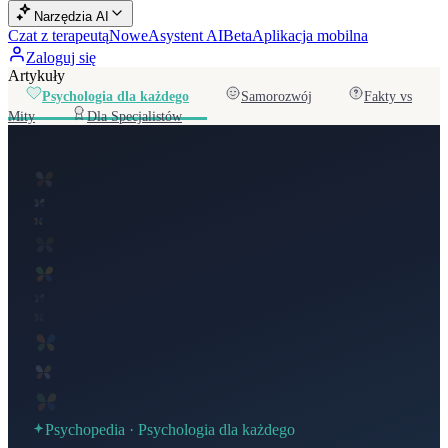
Narzędzia AI
Czat z terapeutą
Nowe
Asystent AI
Beta
Aplikacja mobilna
Zaloguj się
Artykuły
Psychologia dla każdego
Samorozwój
Fakty vs
Mity
Dla Specjalistów
Psychopedia ·
Psychologia dla każdego