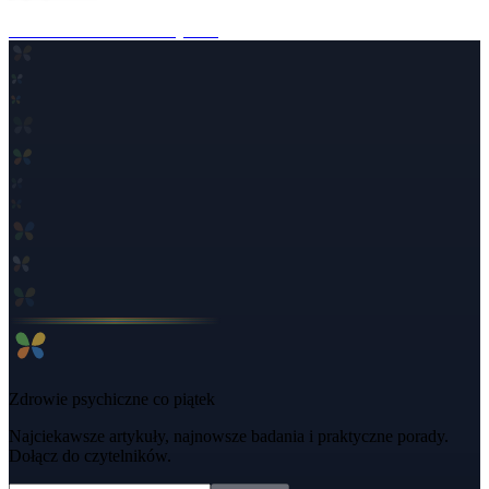
4 mies. temu
·
11 min czytania
Zdrowie psychiczne co piątek
Najciekawsze artykuły, najnowsze badania i praktyczne porady.
Dołącz do czytelników.