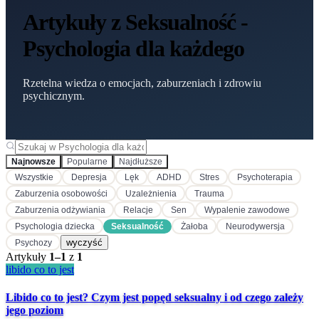
Artykuły z Seksualność -
Psychologia dla każdego
Rzetelna wiedza o emocjach, zaburzeniach i zdrowiu
psychicznym.
Najnowsze
Popularne
Najdłuższe
Wszystkie
Depresja
Lęk
ADHD
Stres
Psychoterapia
Zaburzenia osobowości
Uzależnienia
Trauma
Zaburzenia odżywiania
Relacje
Sen
Wypalenie zawodowe
Psychologia dziecka
Seksualność
Żałoba
Neurodywersja
wyczyść
Psychozy
Artykuły
1
–
1
z
1
libido co to jest
Libido co to jest? Czym jest popęd seksualny i od czego zależy
jego poziom