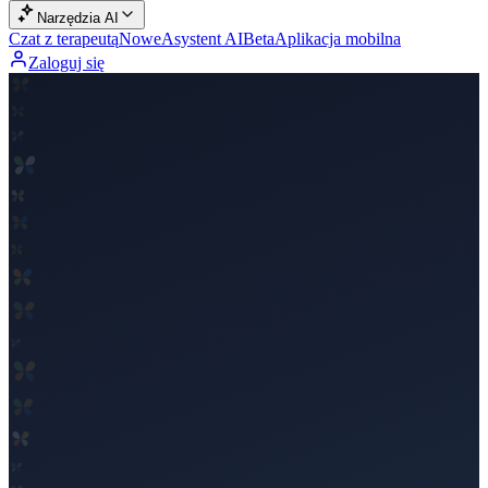
Narzędzia AI
Czat z terapeutą
Nowe
Asystent AI
Beta
Aplikacja mobilna
Zaloguj się