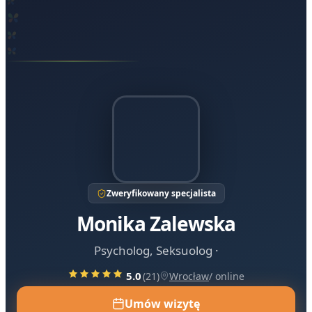
Zweryfikowany specjalista
Monika
Zalewska
Psycholog, Seksuolog
·
5.0
(
21
)
Wrocław
/
online
Umów wizytę