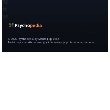
Psycho
pedia
© 2026 Psychopedia by Mentali Sp. z o.o.
Treści mają charakter edukacyjny i nie zastępują profesjonalnej diagnozy.