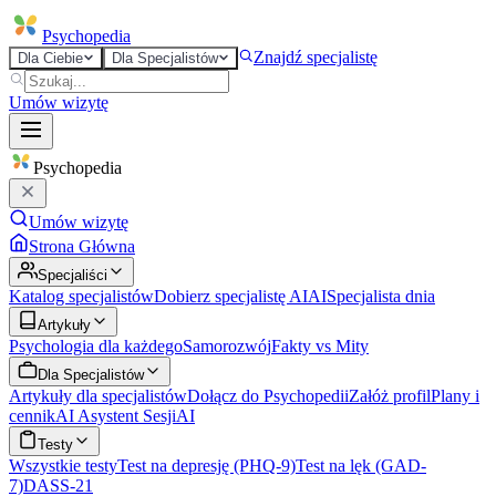
Psycho
pedia
Znajdź specjalistę
Dla Ciebie
Dla Specjalistów
Umów wizytę
Psycho
pedia
Umów wizytę
Strona Główna
Specjaliści
Katalog specjalistów
Dobierz specjalistę AI
AI
Specjalista dnia
Artykuły
Psychologia dla każdego
Samorozwój
Fakty vs Mity
Dla Specjalistów
Artykuły dla specjalistów
Dołącz do Psychopedii
Załóż profil
Plany i
cennik
AI Asystent Sesji
AI
Testy
Wszystkie testy
Test na depresję (PHQ-9)
Test na lęk (GAD-
7)
DASS-21