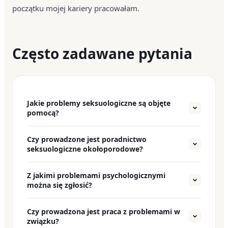
początku mojej kariery pracowałam.
Często zadawane pytania
Jakie problemy seksuologiczne są objęte
pomocą?
Obniżone libido, zaburzenia erekcji,
Czy prowadzone jest poradnictwo
przedwczesny wytrysk, zaburzenia orgazmu,
seksuologiczne okołoporodowe?
uzależnienie od pornografii i zaburzenia
seksualne wywołane lękiem.
Tak — wsparcie w zakresie seksualności w
Z jakimi problemami psychologicznymi
okresie ciąży i po porodzie.
można się zgłosić?
Zaburzenia lękowe, fobie społeczne, OCD, ataki
Czy prowadzona jest praca z problemami w
paniki, wypalenie zawodowe i kryzysy relacyjne.
związku?